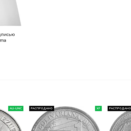
адписью
ima
AU-UNC
РАСПРОДАНО
XF
РАСПРОДАН