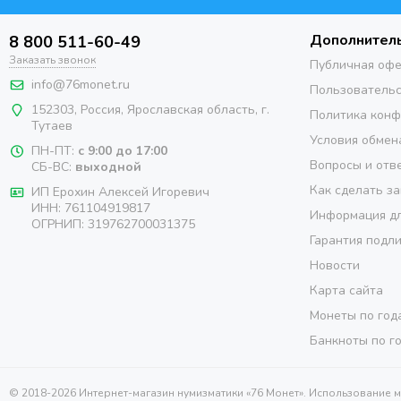
Дополнител
8 800 511-60-49
Заказать звонок
Публичная оф
info@76monet.ru
Пользовательс
152303
,
Россия
,
Ярославская область
, г.
Политика кон
Тутаев
Условия обмен
ПН-ПТ:
с 9:00 до 17:00
Вопросы и отв
СБ-ВС:
выходной
Как сделать за
ИП Ерохин Алексей Игоревич
ИНН: 761104919817
Информация дл
ОГРНИП: 319762700031375
Гарантия подл
Новости
Карта сайта
Монеты по год
Банкноты по г
© 2018-2026 Интернет-магазин нумизматики «76 Монет». Использование 