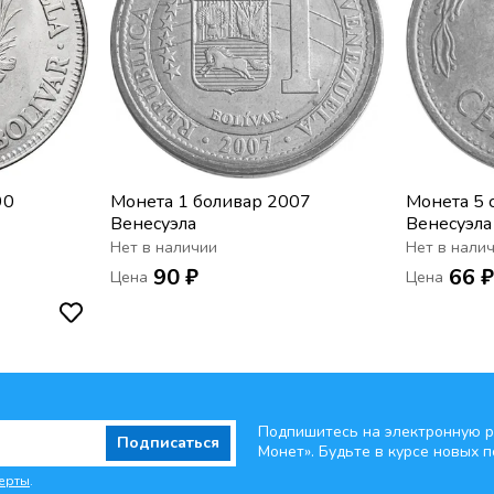
90
Монета 1 боливар 2007
Монета 5 
Венесуэла
Венесуэла
Нет в наличии
Нет в нали
90 ₽
66 
Цена
Цена
Подпишитесь на электронную р
Подписаться
Монет». Будьте
в курсе новых п
ерты
.