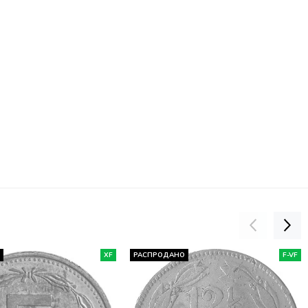
О
XF
РАСПРОДАНО
F-VF