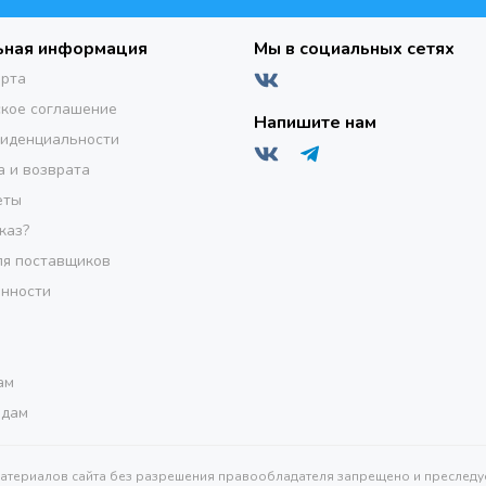
ьная информация
Мы в социальных сетях
ерта
кое соглашение
Напишите нам
фиденциальности
а и возврата
еты
каз?
я поставщиков
инности
ам
одам
материалов сайта без разрешения правообладателя запрещено и преследуе