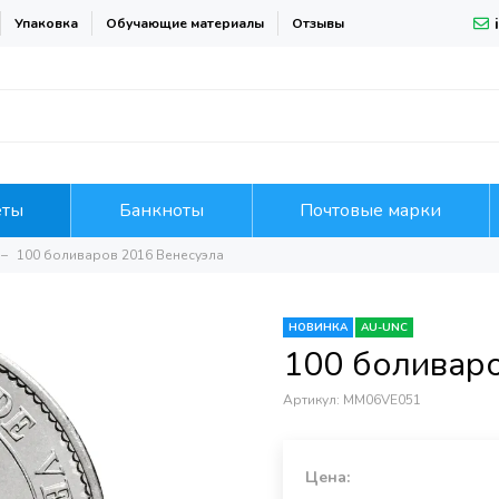
Упаковка
Обучающие материалы
Отзывы
еты
Банкноты
Почтовые марки
100 боливаров 2016 Венесуэла
НОВИНКА
AU-UNC
100 боливар
Артикул:
MM06VE051
Цена: