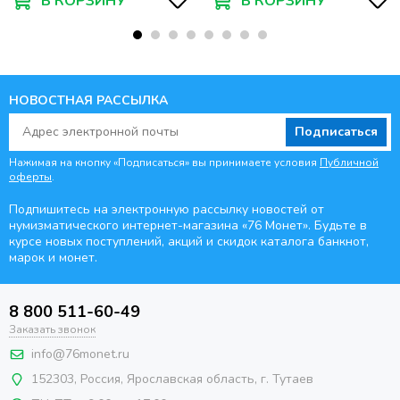
В КОРЗИНУ
В КОРЗИНУ
НОВОСТНАЯ РАССЫЛКА
Подписаться
Нажимая на кнопку «Подписаться» вы принимаете условия
Публичной
оферты
.
Подпишитесь на электронную рассылку новостей от
нумизматического интернет-магазина
«76 Монет». Будьте
в
курсе новых поступлений, акций и скидок каталога банкнот,
марок и монет.
8 800 511-60-49
Заказать звонок
info@76monet.ru
152303
,
Россия
,
Ярославская область
, г. Тутаев