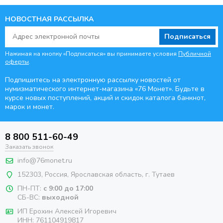
НОВОСТНАЯ РАССЫЛКА
Подписаться
Нажимая на кнопку «Подписаться» вы принимаете условия
Публичной
оферты
.
Подпишитесь на электронную рассылку новостей от
нумизматического интернет-магазина
«76 Монет». Будьте
в
курсе новых поступлений, акций и скидок каталога банкнот,
марок и монет.
8 800 511-60-49
Заказать звонок
info@76monet.ru
152303
,
Россия
,
Ярославская область
, г. Тутаев
ПН-ПТ:
с 9:00 до 17:00
СБ-ВС:
выходной
ИП Ерохин Алексей Игоревич
ИНН: 761104919817