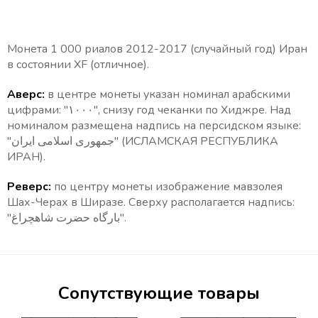
Монета 1 000 риалов 2012-2017 (случайный год) Иран
в состоянии XF (отличное).
Аверс:
в центре монеты указан номинал арабскими
цифрами: "۱۰۰۰", снизу год чеканки по Хиджре. Над
номиналом размещена надпись на персидском языке:
"جمهوری اسلامی ايران" (ИСЛАМСКАЯ РЕСПУБЛИКА
ИРАН).
Реверс:
по центру монеты изображение мавзолея
Шах-Черах в Ширазе. Сверху располагается надпись:
"بارگاه حضرت شاهچراغ".
Сопутствующие товары