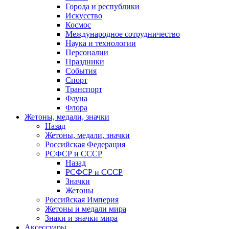
Города и республики
Искусство
Космос
Международное сотрудничество
Наука и технологии
Персоналии
Праздники
События
Спорт
Транспорт
Фауна
Флора
Жетоны, медали, значки
Назад
Жетоны, медали, значки
Российская Федерация
РСФСР и СССР
Назад
РСФСР и СССР
Значки
Жетоны
Российская Империя
Жетоны и медали мира
Знаки и значки мира
Аксессуары