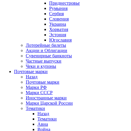
Приднестровье
Румыния
Сербия
Словения
Украина
Хорватия
Эстония
Югославия
Лотерейные билеты
Акции и Облигации
Сувенирные банкноты
Частные выпуски
Чеки и купоны
Почтовые марки
Назад
Почтовые марки
Марки РФ
Марки СССР
Иностранные марки
Марки Царской России
Тематики
Назад
Тематики
Авиа
Война