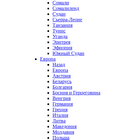
Сомали
Сомалиленд
Судан
Сьерра-Леоне
Танзания
Тунис
Уганда
Эритрея
Эфиопия
Южный Судан
Европа
Назад
Европа
Австрия
Беларусь
Болгария
Босния и Герцеговина
Венгрия
Германия
Греция
Италия
Литва
Македония
Молдавия
Польша