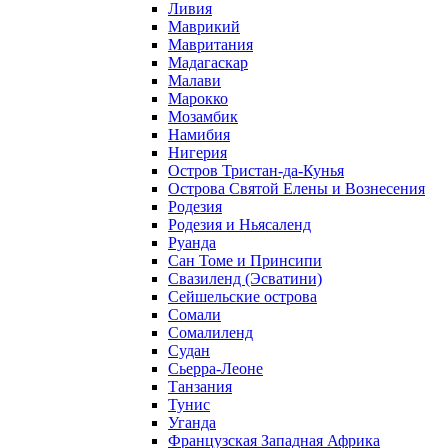
Ливия
Маврикий
Мавритания
Мадагаскар
Малави
Марокко
Мозамбик
Намибия
Нигерия
Остров Тристан-да-Кунья
Острова Святой Елены и Вознесения
Родезия
Родезия и Ньясаленд
Руанда
Сан Томе и Принсипи
Свазиленд (Эсватини)
Сейшельские острова
Сомали
Сомалиленд
Судан
Сьерра-Леоне
Танзания
Тунис
Уганда
Французская Западная Африка