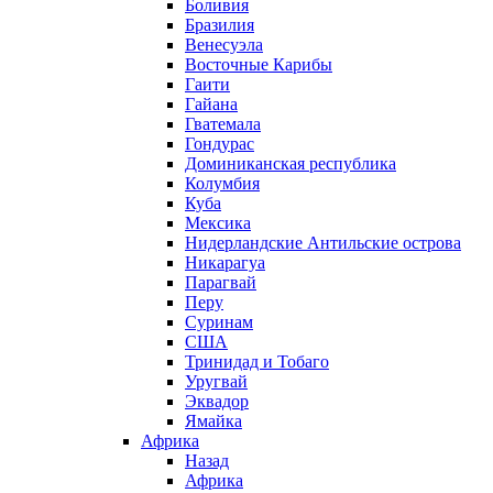
Боливия
Бразилия
Венесуэла
Восточные Карибы
Гаити
Гайана
Гватемала
Гондурас
Доминиканская республика
Колумбия
Куба
Мексика
Нидерландские Антильские острова
Никарагуа
Парагвай
Перу
Суринам
США
Тринидад и Тобаго
Уругвай
Эквадор
Ямайка
Африка
Назад
Африка