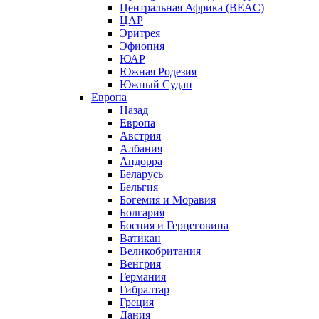
Центральная Африка (BEAC)
ЦАР
Эритрея
Эфиопия
ЮАР
Южная Родезия
Южный Судан
Европа
Назад
Европа
Австрия
Албания
Андорра
Беларусь
Бельгия
Богемия и Моравия
Болгария
Босния и Герцеговина
Ватикан
Великобритания
Венгрия
Германия
Гибралтар
Греция
Дания