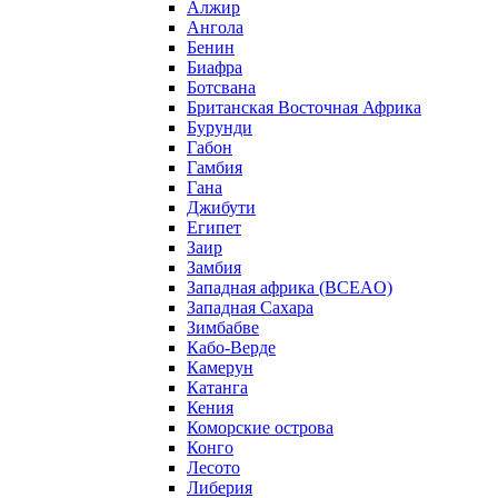
Алжир
Ангола
Бенин
Биафра
Ботсвана
Британская Восточная Африка
Бурунди
Габон
Гамбия
Гана
Джибути
Египет
Заир
Замбия
Западная африка (BCEAO)
Западная Сахара
Зимбабве
Кабо-Верде
Камерун
Катанга
Кения
Коморские острова
Конго
Лесото
Либерия