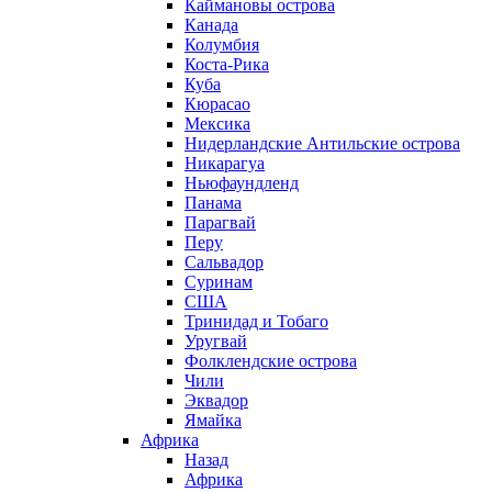
Каймановы острова
Канада
Колумбия
Коста-Рика
Куба
Кюрасао
Мексика
Нидерландские Антильские острова
Никарагуа
Ньюфаундленд
Панама
Парагвай
Перу
Сальвадор
Суринам
США
Тринидад и Тобаго
Уругвай
Фолклендские острова
Чили
Эквадор
Ямайка
Африка
Назад
Африка