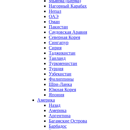
Мьянма (Бирма)
Нагорный Карабах
Непал
ОАЭ
Оман
Пакистан
Саудовская Аравия
Северная Корея
Сингапур
Сирия
Таджикистан
Таиланд
Туркменистан
Турция
Узбекистан
Филиппины
Шри-Ланка
Южная Корея
Япония
Америка
Назад
Америка
Аргентина
Багамские Острова
Барбадос