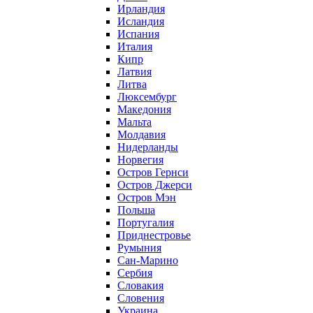
Ирландия
Исландия
Испания
Италия
Кипр
Латвия
Литва
Люксембург
Македония
Мальта
Молдавия
Нидерланды
Норвегия
Остров Гернси
Остров Джерси
Остров Мэн
Польша
Португалия
Приднестровье
Румыния
Сан-Марино
Сербия
Словакия
Словения
Украина