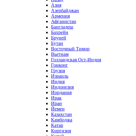
Азия
Азербайджан
Армения
Афганистан
Бангладеш
Бахрейн
Бруней
Бутан
Восточный Тимор
Вьетнам
Голландская Ост-Индия
Гонконг
Грузия
Израиль
Индия
Индонезия
Иордания
Ирак
Иран
Йемен
Казахстан
Камбоджа
Катар
Киргизия