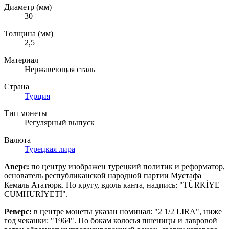
Диаметр (мм)
30
Толщина (мм)
2,5
Материал
Нержавеющая сталь
Страна
Турция
Тип монеты
Регулярный выпуск
Валюта
Турецкая лира
Аверс:
по центру изображен турецкий политик и реформатор,
основатель республиканской народной партии Мустафа
Кемаль Ататюрк. По кругу, вдоль канта, надпись: "
TÜRKİYE
CUMHURİYETİ".
Реверс:
в центре монеты указан номинал: "2 1/2 LIRA", ниже
год чеканки: "1964". По бокам колосья пшеницы и лавровой