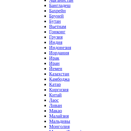
Афганистан
Бангладеш
Бахрейн
Бруней
Бутан
Вьетнам
Гонконг
Грузия
Индия
Индонезия
Иордания
Ирак
Иран
Йемен
Казахстан
Камбоджа
Катар
Киргизия
Китай
Лаос
Ливан
Макао
Малайзия
Мальдивы
Монголия