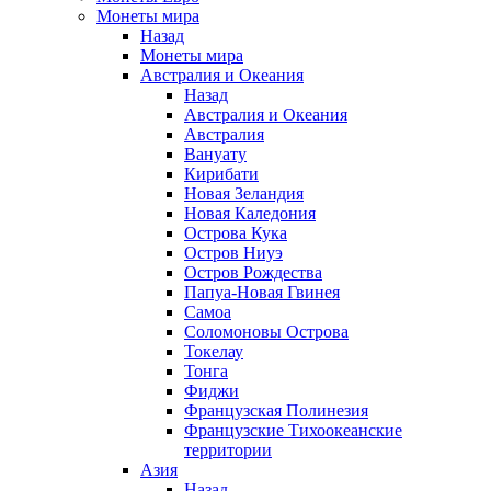
Монеты мира
Назад
Монеты мира
Австралия и Океания
Назад
Австралия и Океания
Австралия
Вануату
Кирибати
Новая Зеландия
Новая Каледония
Острова Кука
Остров Ниуэ
Остров Рождества
Папуа-Новая Гвинея
Самоа
Соломоновы Острова
Токелау
Тонга
Фиджи
Французская Полинезия
Французские Тихоокеанские
территории
Азия
Назад