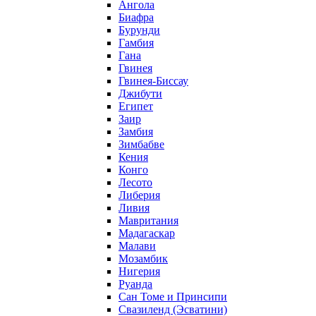
Ангола
Биафра
Бурунди
Гамбия
Гана
Гвинея
Гвинея-Биссау
Джибути
Египет
Заир
Замбия
Зимбабве
Кения
Конго
Лесото
Либерия
Ливия
Мавритания
Мадагаскар
Малави
Мозамбик
Нигерия
Руанда
Сан Томе и Принсипи
Свазиленд (Эсватини)