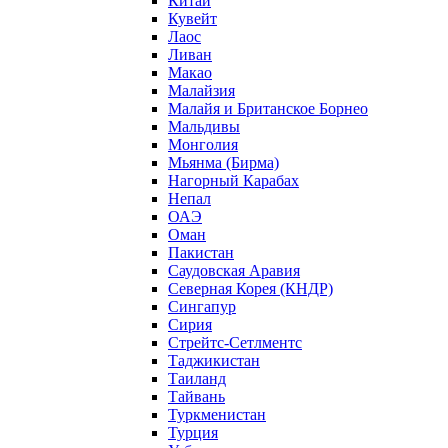
Китай
Кувейт
Лаос
Ливан
Макао
Малайзия
Малайя и Британское Борнео
Мальдивы
Монголия
Мьянма (Бирма)
Нагорный Карабах
Непал
ОАЭ
Оман
Пакистан
Саудовская Аравия
Северная Корея (КНДР)
Сингапур
Сирия
Стрейтс-Сетлментс
Таджикистан
Таиланд
Тайвань
Туркменистан
Турция