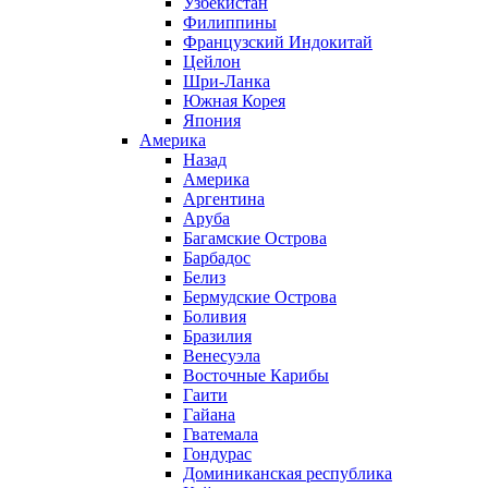
Узбекистан
Филиппины
Французский Индокитай
Цейлон
Шри-Ланка
Южная Корея
Япония
Америка
Назад
Америка
Аргентина
Аруба
Багамские Острова
Барбадос
Белиз
Бермудские Острова
Боливия
Бразилия
Венесуэла
Восточные Карибы
Гаити
Гайана
Гватемала
Гондурас
Доминиканская республика