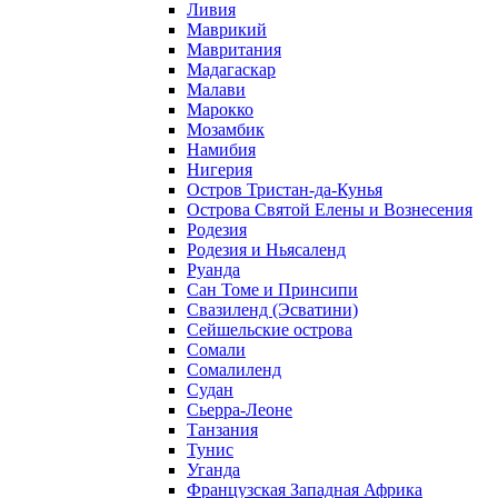
Ливия
Маврикий
Мавритания
Мадагаскар
Малави
Марокко
Мозамбик
Намибия
Нигерия
Остров Тристан-да-Кунья
Острова Святой Елены и Вознесения
Родезия
Родезия и Ньясаленд
Руанда
Сан Томе и Принсипи
Свазиленд (Эсватини)
Сейшельские острова
Сомали
Сомалиленд
Судан
Сьерра-Леоне
Танзания
Тунис
Уганда
Французская Западная Африка