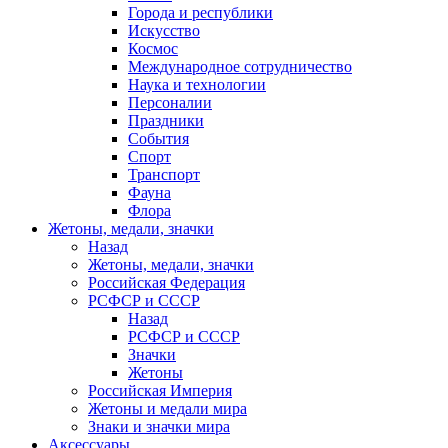
Города и республики
Искусство
Космос
Международное сотрудничество
Наука и технологии
Персоналии
Праздники
События
Спорт
Транспорт
Фауна
Флора
Жетоны, медали, значки
Назад
Жетоны, медали, значки
Российская Федерация
РСФСР и СССР
Назад
РСФСР и СССР
Значки
Жетоны
Российская Империя
Жетоны и медали мира
Знаки и значки мира
Аксессуары