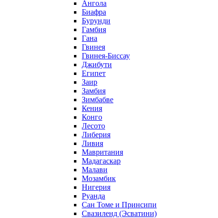
Ангола
Биафра
Бурунди
Гамбия
Гана
Гвинея
Гвинея-Биссау
Джибути
Египет
Заир
Замбия
Зимбабве
Кения
Конго
Лесото
Либерия
Ливия
Мавритания
Мадагаскар
Малави
Мозамбик
Нигерия
Руанда
Сан Томе и Принсипи
Свазиленд (Эсватини)