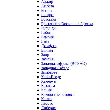
Алжир
Ангола
Бенин
Биафра
Ботсвана
Британская Восточная Африка
Бурунди
Габон
Гамбия
Гана
Джибути
Египет
Заир
Замбия
Западная африка (BCEAO)
Западная Сахара
Зимбабве
Кабо-Верде
Камерун
Катанга
Кения
Коморские острова
Конго
Лесото
Либерия