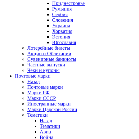
Приднестровье
Румыния
Сербия
Словения
Украина
Хорватия
Эстония
Югославия
Лотерейные билеты
Акции и Облигации
Сувенирные банкноты
Частные выпуски
Чеки и купоны
Почтовые марки
Назад
Почтовые марки
Марки РФ
Марки СССР
Иностранные марки
Марки Царской России
Тематики
Назад
Тематики
Авиа
Война