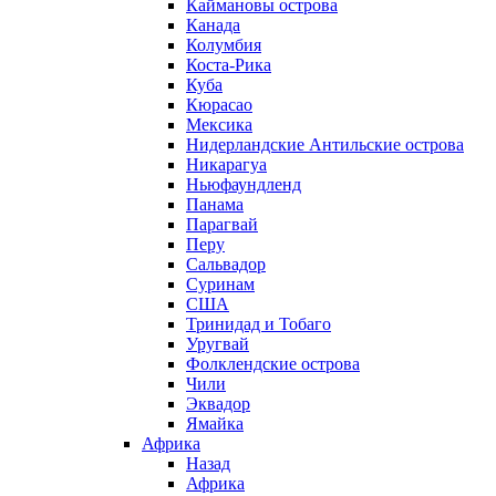
Каймановы острова
Канада
Колумбия
Коста-Рика
Куба
Кюрасао
Мексика
Нидерландские Антильские острова
Никарагуа
Ньюфаундленд
Панама
Парагвай
Перу
Сальвадор
Суринам
США
Тринидад и Тобаго
Уругвай
Фолклендские острова
Чили
Эквадор
Ямайка
Африка
Назад
Африка