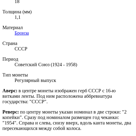
18
Толщина (мм)
1,1
Материал
Бронза
Страна
СССР
Период
Советский Союз (1924 - 1958)
Тип монеты
Регулярный выпуск
Аверс:
в центре монеты изображен герб СССР с 16-ю
витками ленты. Под ним расположена аббревиатура
государства: "СССР".
Реверс:
по центру монеты указан номинал в две строки: "2
копейки". Сразу под номиналом размещен год чеканки:
"1954".
Справа и слева,
снизу вверх, вдоль канта монеты, два
пересекающихся между собой колоса.