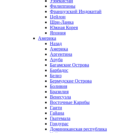
Узбекистан
Филиппины
Французский Индокитай
Цейлон
Шри-Ланка
Южная Корея
Япония
Америка
Назад
Америка
Аргентина
Аруба
Багамские Острова
Барбадос
Белиз
Бермудские Острова
Боливия
Бразилия
Венесуэла
Восточные Карибы
Гаити
Гайана
Гватемала
Гондурас
Доминиканская республика