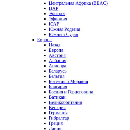
Центральная Африка (BEAC)
ЦАР
Эритрея
Эфиопия
ЮАР
Южная Родезия
Южный Судан
Европа
Назад
Европа
Австрия
Албания
Андорра
Беларусь
Бельгия
Богемия и Моравия
Болгария
Босния и Герцеговина
Ватикан
Великобритания
Венгрия
Германия
Гибралтар
Греция
Дания