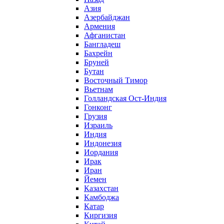
Азия
Азербайджан
Армения
Афганистан
Бангладеш
Бахрейн
Бруней
Бутан
Восточный Тимор
Вьетнам
Голландская Ост-Индия
Гонконг
Грузия
Израиль
Индия
Индонезия
Иордания
Ирак
Иран
Йемен
Казахстан
Камбоджа
Катар
Киргизия