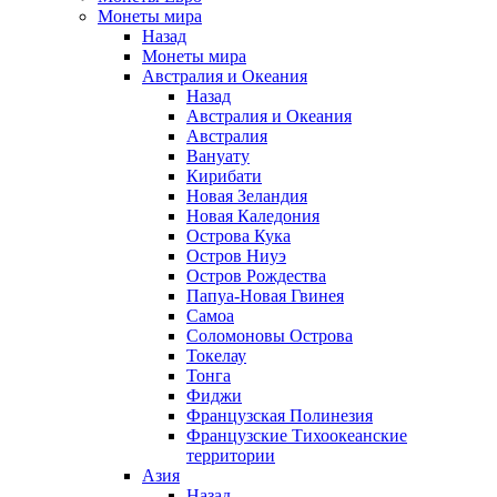
Монеты мира
Назад
Монеты мира
Австралия и Океания
Назад
Австралия и Океания
Австралия
Вануату
Кирибати
Новая Зеландия
Новая Каледония
Острова Кука
Остров Ниуэ
Остров Рождества
Папуа-Новая Гвинея
Самоа
Соломоновы Острова
Токелау
Тонга
Фиджи
Французская Полинезия
Французские Тихоокеанские
территории
Азия
Назад