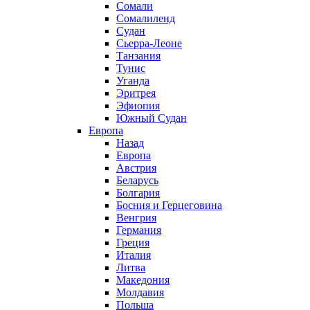
Сомали
Сомалиленд
Судан
Сьерра-Леоне
Танзания
Тунис
Уганда
Эритрея
Эфиопия
Южный Судан
Европа
Назад
Европа
Австрия
Беларусь
Болгария
Босния и Герцеговина
Венгрия
Германия
Греция
Италия
Литва
Македония
Молдавия
Польша