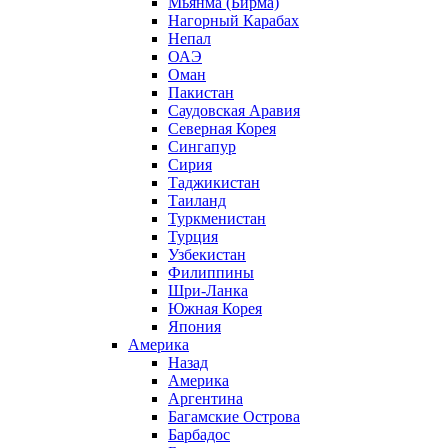
Мьянма (Бирма)
Нагорный Карабах
Непал
ОАЭ
Оман
Пакистан
Саудовская Аравия
Северная Корея
Сингапур
Сирия
Таджикистан
Таиланд
Туркменистан
Турция
Узбекистан
Филиппины
Шри-Ланка
Южная Корея
Япония
Америка
Назад
Америка
Аргентина
Багамские Острова
Барбадос