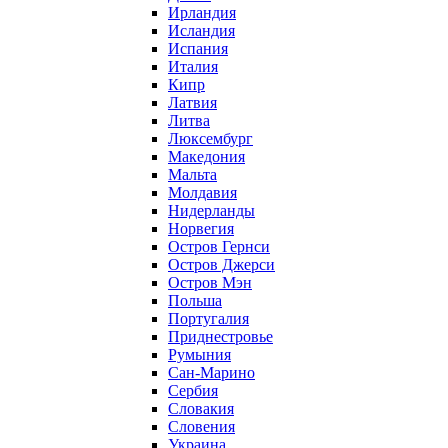
Ирландия
Исландия
Испания
Италия
Кипр
Латвия
Литва
Люксембург
Македония
Мальта
Молдавия
Нидерланды
Норвегия
Остров Гернси
Остров Джерси
Остров Мэн
Польша
Португалия
Приднестровье
Румыния
Сан-Марино
Сербия
Словакия
Словения
Украина