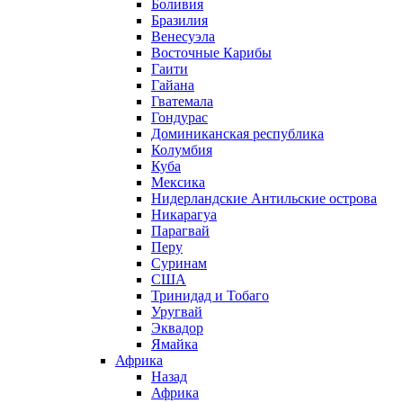
Боливия
Бразилия
Венесуэла
Восточные Карибы
Гаити
Гайана
Гватемала
Гондурас
Доминиканская республика
Колумбия
Куба
Мексика
Нидерландские Антильские острова
Никарагуа
Парагвай
Перу
Суринам
США
Тринидад и Тобаго
Уругвай
Эквадор
Ямайка
Африка
Назад
Африка