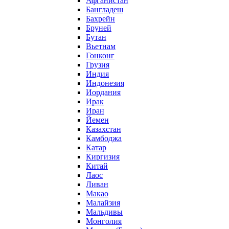
Афганистан
Бангладеш
Бахрейн
Бруней
Бутан
Вьетнам
Гонконг
Грузия
Индия
Индонезия
Иордания
Ирак
Иран
Йемен
Казахстан
Камбоджа
Катар
Киргизия
Китай
Лаос
Ливан
Макао
Малайзия
Мальдивы
Монголия