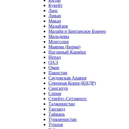
Китай
Кувейт
Лаос
Ливан
Макао
Малайзия
Малайя и Британское Борнео
Мальдивы
Монголия
Мьянма (Бирма)
Нагорный Карабах
Непал
ОАЭ
Оман
Пакистан
Саудовская Аравия
Северная Корея (КНДР)
Сингапур
Сирия
Стрейтс-Сетлментс
Таджикистан
Таиланд
Тайвань
Туркменистан
Турция