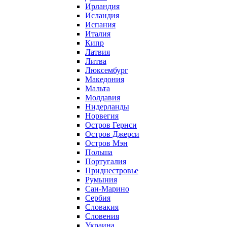
Ирландия
Исландия
Испания
Италия
Кипр
Латвия
Литва
Люксембург
Македония
Мальта
Молдавия
Нидерланды
Норвегия
Остров Гернси
Остров Джерси
Остров Мэн
Польша
Португалия
Приднестровье
Румыния
Сан-Марино
Сербия
Словакия
Словения
Украина