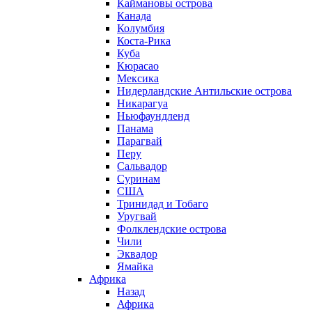
Каймановы острова
Канада
Колумбия
Коста-Рика
Куба
Кюрасао
Мексика
Нидерландские Антильские острова
Никарагуа
Ньюфаундленд
Панама
Парагвай
Перу
Сальвадор
Суринам
США
Тринидад и Тобаго
Уругвай
Фолклендские острова
Чили
Эквадор
Ямайка
Африка
Назад
Африка