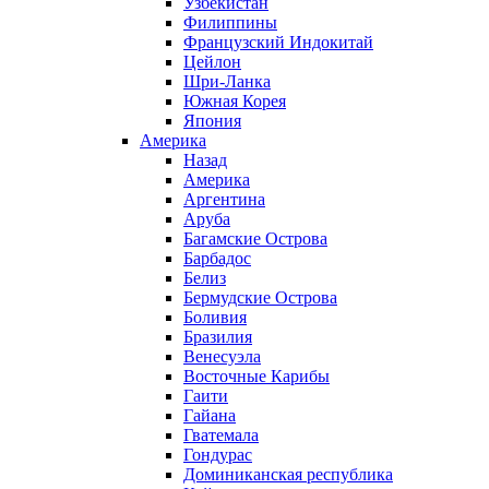
Узбекистан
Филиппины
Французский Индокитай
Цейлон
Шри-Ланка
Южная Корея
Япония
Америка
Назад
Америка
Аргентина
Аруба
Багамские Острова
Барбадос
Белиз
Бермудские Острова
Боливия
Бразилия
Венесуэла
Восточные Карибы
Гаити
Гайана
Гватемала
Гондурас
Доминиканская республика