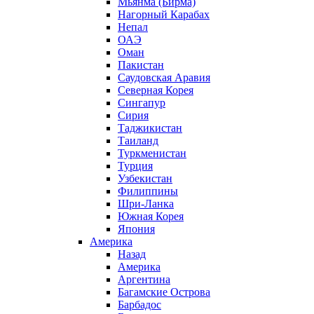
Мьянма (Бирма)
Нагорный Карабах
Непал
ОАЭ
Оман
Пакистан
Саудовская Аравия
Северная Корея
Сингапур
Сирия
Таджикистан
Таиланд
Туркменистан
Турция
Узбекистан
Филиппины
Шри-Ланка
Южная Корея
Япония
Америка
Назад
Америка
Аргентина
Багамские Острова
Барбадос