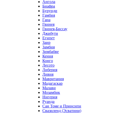
Ангола
Биафра
Бурунди
Гамбия
Гана
Гвинея
Гвинея-Биссау
Джибути
Египет
Заир
Замбия
Зимбабве
Кения
Конго
Лесото
Либерия
Ливия
Мавритания
Мадагаскар
Малави
Мозамбик
Нигерия
Руанда
Сан Томе и Принсипи
Свазиленд (Эсватини)