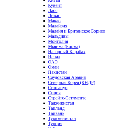
Китай
Кувейт
Лаос
Ливан
Макао
Малайзия
Малайя и Британское Борнео
Мальдивы
Монголия
Мьянма (Бирма)
Нагорный Карабах
Непал
ОАЭ
Оман
Пакистан
Саудовская Аравия
Северная Корея (КНДР)
Сингапур
Сирия
Стрейтс-Сетлментс
Таджикистан
Таиланд
Тайвань
Туркменистан
Турция