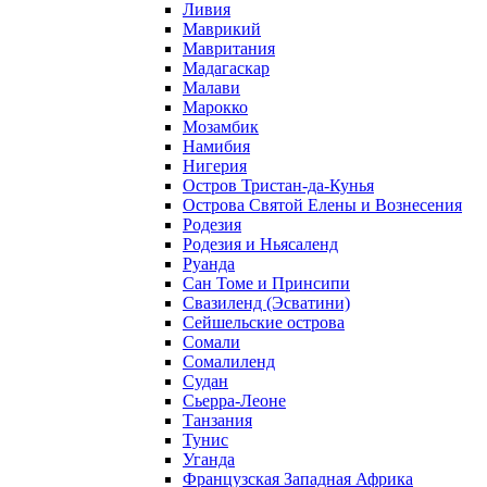
Ливия
Маврикий
Мавритания
Мадагаскар
Малави
Марокко
Мозамбик
Намибия
Нигерия
Остров Тристан-да-Кунья
Острова Святой Елены и Вознесения
Родезия
Родезия и Ньясаленд
Руанда
Сан Томе и Принсипи
Свазиленд (Эсватини)
Сейшельские острова
Сомали
Сомалиленд
Судан
Сьерра-Леоне
Танзания
Тунис
Уганда
Французская Западная Африка