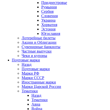
Приднестровье
Румыния
Сербия
Словения
Украина
Хорватия
Эстония
Югославия
Лотерейные билеты
Акции и Облигации
Сувенирные банкноты
Частные выпуски
Чеки и купоны
Почтовые марки
Назад
Почтовые марки
Марки РФ
Марки СССР
Иностранные марки
Марки Царской России
Тематики
Назад
Тематики
Авиа
Война