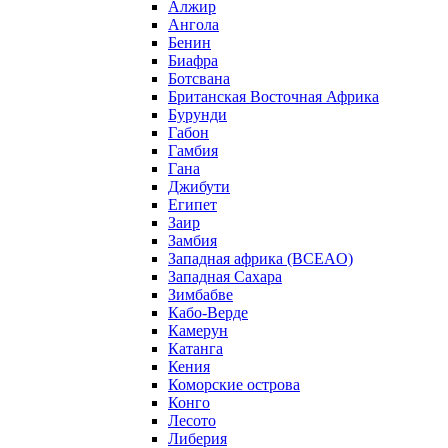
Алжир
Ангола
Бенин
Биафра
Ботсвана
Британская Восточная Африка
Бурунди
Габон
Гамбия
Гана
Джибути
Египет
Заир
Замбия
Западная африка (BCEAO)
Западная Сахара
Зимбабве
Кабо-Верде
Камерун
Катанга
Кения
Коморские острова
Конго
Лесото
Либерия