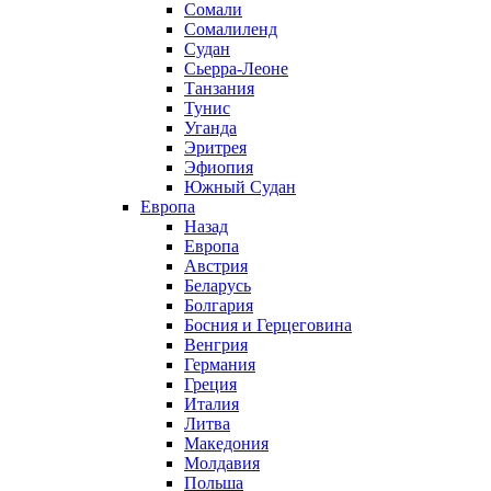
Сомали
Сомалиленд
Судан
Сьерра-Леоне
Танзания
Тунис
Уганда
Эритрея
Эфиопия
Южный Судан
Европа
Назад
Европа
Австрия
Беларусь
Болгария
Босния и Герцеговина
Венгрия
Германия
Греция
Италия
Литва
Македония
Молдавия
Польша