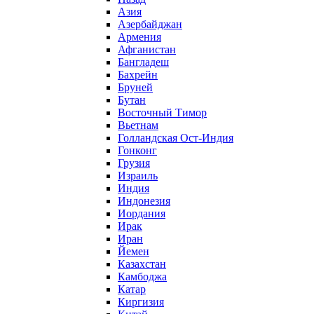
Азия
Азербайджан
Армения
Афганистан
Бангладеш
Бахрейн
Бруней
Бутан
Восточный Тимор
Вьетнам
Голландская Ост-Индия
Гонконг
Грузия
Израиль
Индия
Индонезия
Иордания
Ирак
Иран
Йемен
Казахстан
Камбоджа
Катар
Киргизия