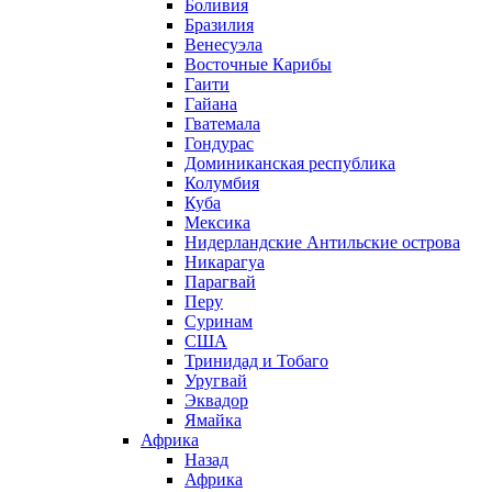
Боливия
Бразилия
Венесуэла
Восточные Карибы
Гаити
Гайана
Гватемала
Гондурас
Доминиканская республика
Колумбия
Куба
Мексика
Нидерландские Антильские острова
Никарагуа
Парагвай
Перу
Суринам
США
Тринидад и Тобаго
Уругвай
Эквадор
Ямайка
Африка
Назад
Африка