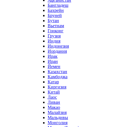
Афганистан
Бангладеш
Бахрейн
Бруней
Бутан
Вьетнам
Гонконг
Грузия
Индия
Индонезия
Иордания
Ирак
Иран
Йемен
Казахстан
Камбоджа
Катар
Киргизия
Китай
Лаос
Ливан
Макао
Малайзия
Мальдивы
Монголия