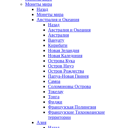
Монеты мира
Назад
Монеты мира
Австралия и Океания
Назад
Австралия и Океания
Австралия
Вануату
Кирибати
Новая Зеландия
Новая Каледония
Острова Кука
Остров Ниуэ
Остров Рождества
Папуа-Новая Гвинея
Самоа
Соломоновы Острова
Токелау
Тонга
Фиджи
Французская Полинезия
Французские Тихоокеанские
территории
Азия
Назад