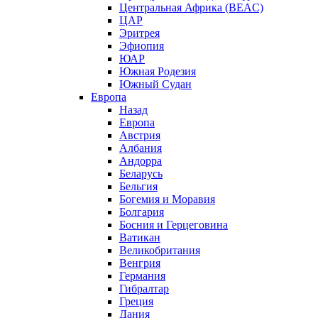
Центральная Африка (BEAC)
ЦАР
Эритрея
Эфиопия
ЮАР
Южная Родезия
Южный Судан
Европа
Назад
Европа
Австрия
Албания
Андорра
Беларусь
Бельгия
Богемия и Моравия
Болгария
Босния и Герцеговина
Ватикан
Великобритания
Венгрия
Германия
Гибралтар
Греция
Дания