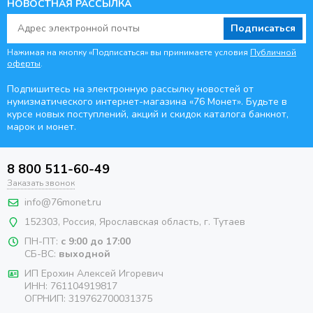
НОВОСТНАЯ РАССЫЛКА
Подписаться
Нажимая на кнопку «Подписаться» вы принимаете условия
Публичной
оферты
.
Подпишитесь на электронную рассылку новостей от
нумизматического интернет-магазина
«76 Монет». Будьте
в
курсе новых поступлений, акций и скидок каталога банкнот,
марок и монет.
8 800 511-60-49
Заказать звонок
info@76monet.ru
152303
,
Россия
,
Ярославская область
, г. Тутаев
ПН-ПТ:
с 9:00 до 17:00
СБ-ВС:
выходной
ИП Ерохин Алексей Игоревич
ИНН: 761104919817
ОГРНИП: 319762700031375