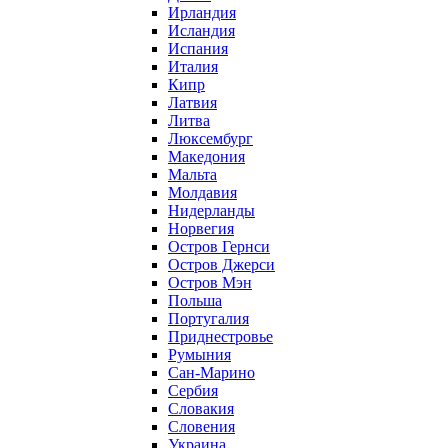
Ирландия
Исландия
Испания
Италия
Кипр
Латвия
Литва
Люксембург
Македония
Мальта
Молдавия
Нидерланды
Норвегия
Остров Гернси
Остров Джерси
Остров Мэн
Польша
Португалия
Приднестровье
Румыния
Сан-Марино
Сербия
Словакия
Словения
Украина