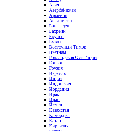
Азия
Азербайджан
Армения
Афганистан
Бангладеш
Бахрейн
Бруней
Бутан
Восточный Тимор
Вьетнам
Голландская Ост-Индия
Гонконг
Грузия
Израиль
Индия
Индонезия
Иордания
Ирак
Иран
Йемен
Казахстан
Камбоджа
Катар
Киргизия