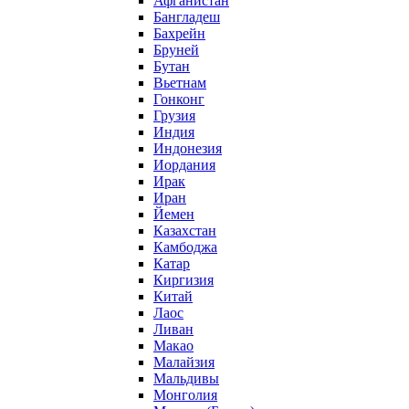
Афганистан
Бангладеш
Бахрейн
Бруней
Бутан
Вьетнам
Гонконг
Грузия
Индия
Индонезия
Иордания
Ирак
Иран
Йемен
Казахстан
Камбоджа
Катар
Киргизия
Китай
Лаос
Ливан
Макао
Малайзия
Мальдивы
Монголия