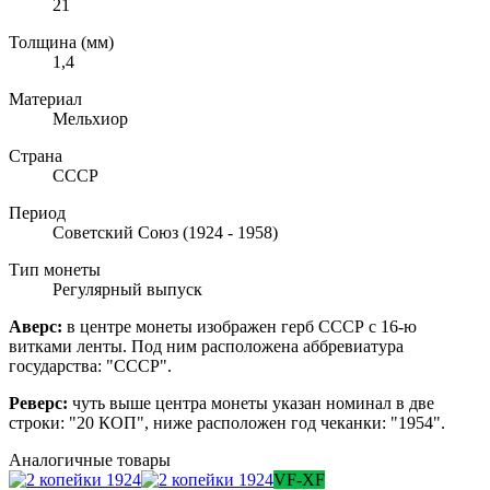
21
Толщина (мм)
1,4
Материал
Мельхиор
Страна
СССР
Период
Советский Союз (1924 - 1958)
Тип монеты
Регулярный выпуск
Аверс:
в центре монеты изображен герб СССР с 16-ю
витками ленты. Под ним расположена аббревиатура
государства: "СССР".
Реверс:
чуть выше центра монеты указан номинал в две
строки: "20 КОП
"
, ниже расположен год чеканки:
"
1954"
.
Аналогичные товары
VF-XF