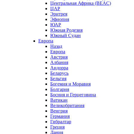
Центральная Африка (BEAC)
ЦАР
Эритрея
Эфиопия
ЮАР
Южная Родезия
Южный Судан
Европа
Назад
Европа
Австрия
Албания
Андорра
Беларусь
Бельгия
Богемия и Моравия
Болгария
Босния и Герцеговина
Ватикан
Великобритания
Венгрия
Германия
Гибралтар
Греция
Дания