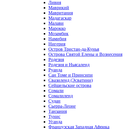
Ливия
Маврикий
Мавритания
Мадагаскар
Малави
Марокко
Мозамбик
Намибия
Нигерия
Остров Тристан-да-Кунья
Острова Святой Елены и Вознесения
Родезия
Родезия и Ньясаленд
Руанда
Сан Томе и Принсипи
Свазиленд (Эсватини)
Сейшельские острова
Сомали
Сомалиленд
Судан
Сьерра-Леоне
Танзания
Тунис
Уганда
Французская Западная Африка