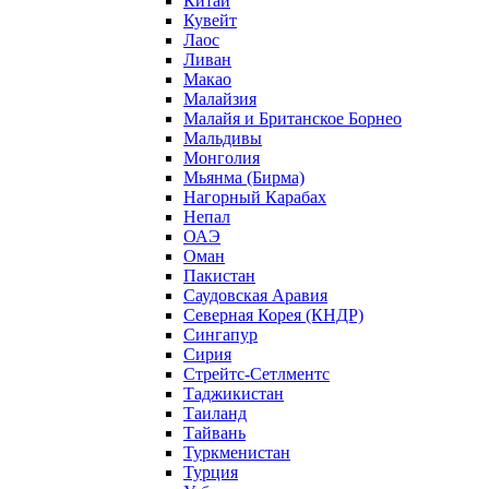
Китай
Кувейт
Лаос
Ливан
Макао
Малайзия
Малайя и Британское Борнео
Мальдивы
Монголия
Мьянма (Бирма)
Нагорный Карабах
Непал
ОАЭ
Оман
Пакистан
Саудовская Аравия
Северная Корея (КНДР)
Сингапур
Сирия
Стрейтс-Сетлментс
Таджикистан
Таиланд
Тайвань
Туркменистан
Турция