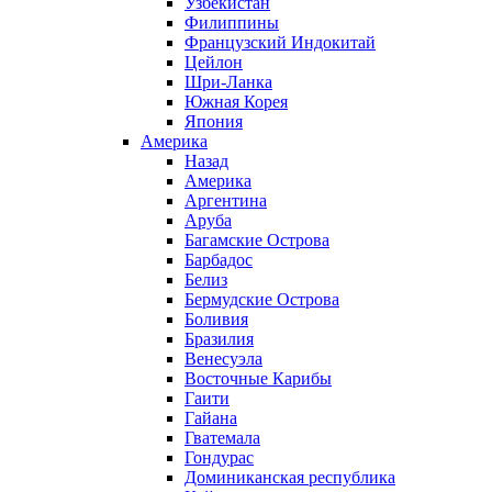
Узбекистан
Филиппины
Французский Индокитай
Цейлон
Шри-Ланка
Южная Корея
Япония
Америка
Назад
Америка
Аргентина
Аруба
Багамские Острова
Барбадос
Белиз
Бермудские Острова
Боливия
Бразилия
Венесуэла
Восточные Карибы
Гаити
Гайана
Гватемала
Гондурас
Доминиканская республика