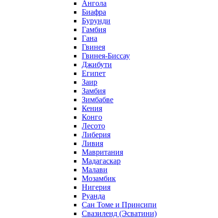
Ангола
Биафра
Бурунди
Гамбия
Гана
Гвинея
Гвинея-Биссау
Джибути
Египет
Заир
Замбия
Зимбабве
Кения
Конго
Лесото
Либерия
Ливия
Мавритания
Мадагаскар
Малави
Мозамбик
Нигерия
Руанда
Сан Томе и Принсипи
Свазиленд (Эсватини)