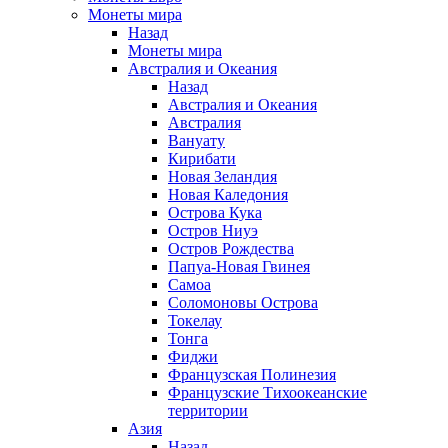
Монеты мира
Назад
Монеты мира
Австралия и Океания
Назад
Австралия и Океания
Австралия
Вануату
Кирибати
Новая Зеландия
Новая Каледония
Острова Кука
Остров Ниуэ
Остров Рождества
Папуа-Новая Гвинея
Самоа
Соломоновы Острова
Токелау
Тонга
Фиджи
Французская Полинезия
Французские Тихоокеанские
территории
Азия
Назад