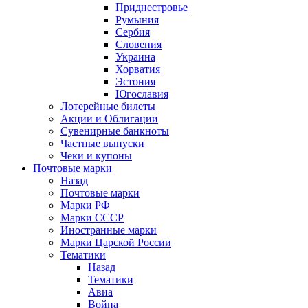
Приднестровье
Румыния
Сербия
Словения
Украина
Хорватия
Эстония
Югославия
Лотерейные билеты
Акции и Облигации
Сувенирные банкноты
Частные выпуски
Чеки и купоны
Почтовые марки
Назад
Почтовые марки
Марки РФ
Марки СССР
Иностранные марки
Марки Царской России
Тематики
Назад
Тематики
Авиа
Война