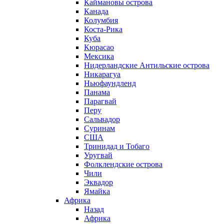
Каймановы острова
Канада
Колумбия
Коста-Рика
Куба
Кюрасао
Мексика
Нидерландские Антильские острова
Никарагуа
Ньюфаундленд
Панама
Парагвай
Перу
Сальвадор
Суринам
США
Тринидад и Тобаго
Уругвай
Фолклендские острова
Чили
Эквадор
Ямайка
Африка
Назад
Африка