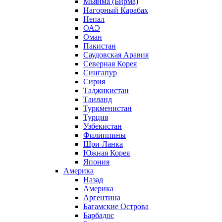
Мьянма (Бирма)
Нагорный Карабах
Непал
ОАЭ
Оман
Пакистан
Саудовская Аравия
Северная Корея
Сингапур
Сирия
Таджикистан
Таиланд
Туркменистан
Турция
Узбекистан
Филиппины
Шри-Ланка
Южная Корея
Япония
Америка
Назад
Америка
Аргентина
Багамские Острова
Барбадос