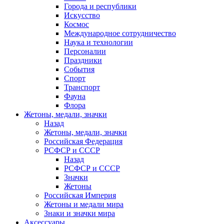
Города и республики
Искусство
Космос
Международное сотрудничество
Наука и технологии
Персоналии
Праздники
События
Спорт
Транспорт
Фауна
Флора
Жетоны, медали, значки
Назад
Жетоны, медали, значки
Российская Федерация
РСФСР и СССР
Назад
РСФСР и СССР
Значки
Жетоны
Российская Империя
Жетоны и медали мира
Знаки и значки мира
Аксессуары