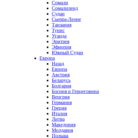
Сомали
Сомалиленд
Судан
Сьерра-Леоне
Танзания
Тунис
Уганда
Эритрея
Эфиопия
Южный Судан
Европа
Назад
Европа
Австрия
Беларусь
Болгария
Босния и Герцеговина
Венгрия
Германия
Греция
Италия
Литва
Македония
Молдавия
Польша