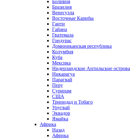
Боливия
Бразилия
Венесуэла
Восточные Карибы
Гаити
Гайана
Гватемала
Гондурас
Доминиканская республика
Колумбия
Куба
Мексика
Нидерландские Антильские острова
Никарагуа
Парагвай
Перу
Суринам
США
Тринидад и Тобаго
Уругвай
Эквадор
Ямайка
Африка
Назад
Африка