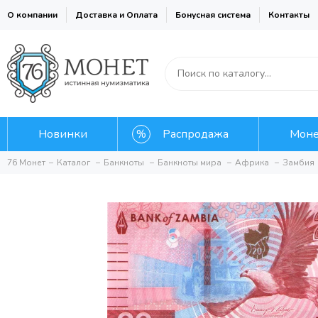
О компании
Доставка и Оплата
Бонусная система
Контакты
Новинки
Распродажа
Мон
76 Монет
Каталог
Банкноты
Банкноты мира
Африка
Замбия