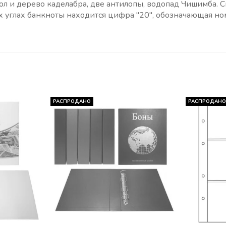
л и дерево каделабра, две антилопы, водопад Чишимба. С
 углах банкноты находится цифра "20", обозначающая но
РАСПРОДАНО
РАСПРОДАН