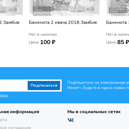
2 Замбия
Банкнота 2 квача 2018 Замбия
Банкнота 
Нет в наличии
Нет в нали
100 ₽
85 
Цена
Цена
Подпишитесь на электронную р
Подписаться
Монет». Будьте
в курсе новых п
ерты
.
ьная информация
Мы в социальных сетях
ерта
кое соглашение