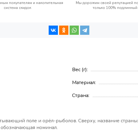
ным покупателям и накопительная
Мы дорожим своей репутацией п
система скидок
только 100% подлинный
Вес (г)
Материал
Страна
атывающий поле и орёл-рыболов. С
верху, название стран
, обозначающая номинал.