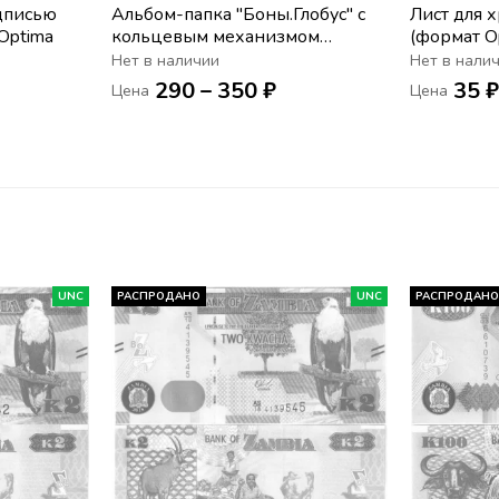
адписью
Альбом-папка "Боны.Глобус" с
Лист для 
Optima
кольцевым механизмом
(формат O
формат Optima
Нет в наличии
Нет в нали
290 – 350 ₽
35 
Цена
Цена
UNC
РАСПРОДАНО
UNC
РАСПРОДАН