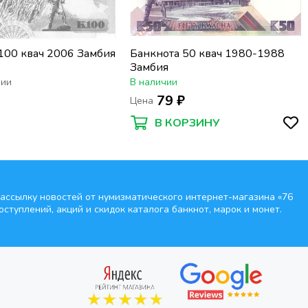
100 квач 2006 Замбия
Банкнота 50 квач 1980-1988
Замбия
чии
В наличии
₽
79 ₽
Цена
В КОРЗИНУ
ассылку новостей от нумизматического интернет-магазина
«76
оступлений, акций и скидок каталога банкнот, марок и монет.