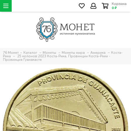
Корзина
0 ₽
76 Монет
Каталог
Монеты
Монеты мира
Америка
Коста-
Рика
25 колонов 2023 Коста-Рика, Провинции Коста-Рики -
Провинция Гуанакасте