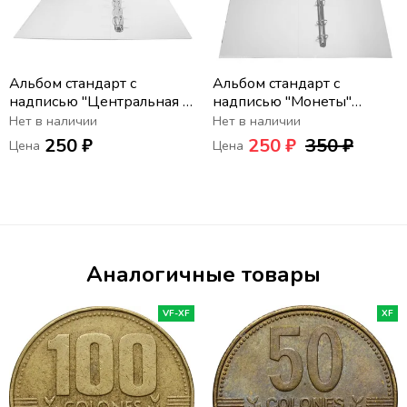
Альбом стандарт с
Альбом стандарт с
надписью "Центральная и
надписью "Монеты"
Южная Америка" формат
формат Optima
Нет в наличии
Нет в наличии
Optima
250 ₽
250 ₽
350 ₽
Цена
Цена
Аналогичные товары
VF-XF
XF