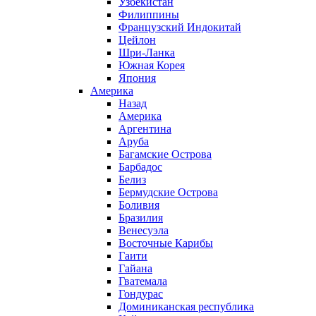
Узбекистан
Филиппины
Французский Индокитай
Цейлон
Шри-Ланка
Южная Корея
Япония
Америка
Назад
Америка
Аргентина
Аруба
Багамские Острова
Барбадос
Белиз
Бермудские Острова
Боливия
Бразилия
Венесуэла
Восточные Карибы
Гаити
Гайана
Гватемала
Гондурас
Доминиканская республика