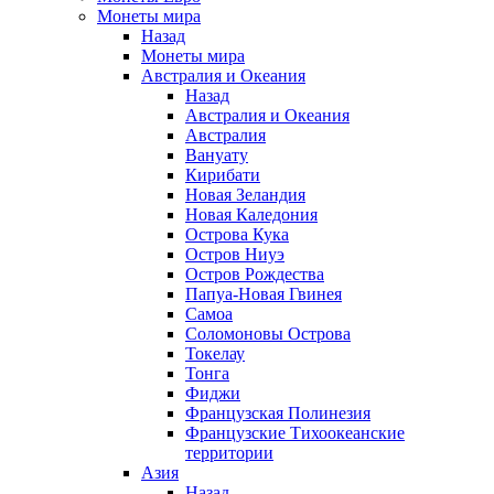
Монеты мира
Назад
Монеты мира
Австралия и Океания
Назад
Австралия и Океания
Австралия
Вануату
Кирибати
Новая Зеландия
Новая Каледония
Острова Кука
Остров Ниуэ
Остров Рождества
Папуа-Новая Гвинея
Самоа
Соломоновы Острова
Токелау
Тонга
Фиджи
Французская Полинезия
Французские Тихоокеанские
территории
Азия
Назад