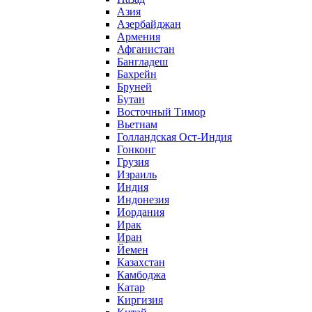
Азия
Азербайджан
Армения
Афганистан
Бангладеш
Бахрейн
Бруней
Бутан
Восточный Тимор
Вьетнам
Голландская Ост-Индия
Гонконг
Грузия
Израиль
Индия
Индонезия
Иордания
Ирак
Иран
Йемен
Казахстан
Камбоджа
Катар
Киргизия