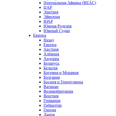
Центральная Африка (BEAC)
ЦАР
Эритрея
Эфиопия
ЮАР
Южная Родезия
Южный Судан
Европа
Назад
Европа
Австрия
Албания
Андорра
Беларусь
Бельгия
Богемия и Моравия
Болгария
Босния и Герцеговина
Ватикан
Великобритания
Венгрия
Германия
Гибралтар
Греция
Дания