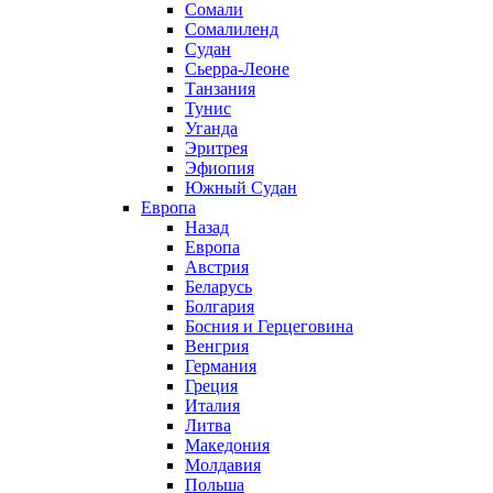
Сомали
Сомалиленд
Судан
Сьерра-Леоне
Танзания
Тунис
Уганда
Эритрея
Эфиопия
Южный Судан
Европа
Назад
Европа
Австрия
Беларусь
Болгария
Босния и Герцеговина
Венгрия
Германия
Греция
Италия
Литва
Македония
Молдавия
Польша