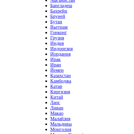
Афганистан
Бангладеш
Бахрейн
Бруней
Бутан
Вьетнам
Гонконг
Грузия
Индия
Индонезия
Иордания
Ирак
Иран
Йемен
Казахстан
Камбоджа
Катар
Киргизия
Китай
Лаос
Ливан
Макао
Малайзия
Мальдивы
Монголия