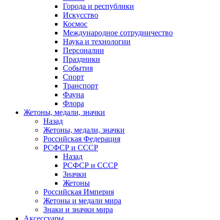
Города и республики
Искусство
Космос
Международное сотрудничество
Наука и технологии
Персоналии
Праздники
События
Спорт
Транспорт
Фауна
Флора
Жетоны, медали, значки
Назад
Жетоны, медали, значки
Российская Федерация
РСФСР и СССР
Назад
РСФСР и СССР
Значки
Жетоны
Российская Империя
Жетоны и медали мира
Знаки и значки мира
Аксессуары