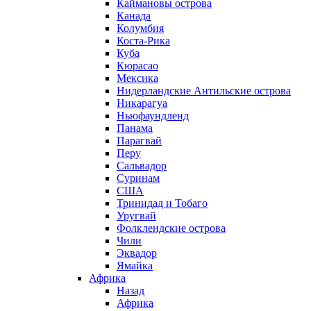
Каймановы острова
Канада
Колумбия
Коста-Рика
Куба
Кюрасао
Мексика
Нидерландские Антильские острова
Никарагуа
Ньюфаундленд
Панама
Парагвай
Перу
Сальвадор
Суринам
США
Тринидад и Тобаго
Уругвай
Фолклендские острова
Чили
Эквадор
Ямайка
Африка
Назад
Африка