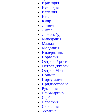
Ирландия
Исландия
Испания
Италия
Кипр
Латвия
Литва
Люксембург
Македония
Мальта
Молдавия
Нидерланды
Норвегия
Остров Гернси
Остров Джерси
Остров Мэн
Польша
Португалия
Приднестровье
Румыния
Сан-Марино
Сербия
Словакия
Словения
Украина