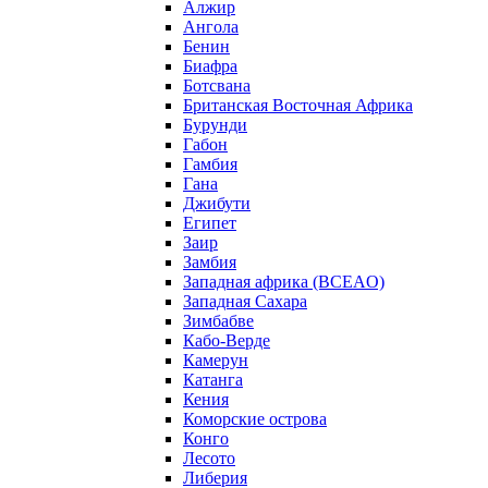
Алжир
Ангола
Бенин
Биафра
Ботсвана
Британская Восточная Африка
Бурунди
Габон
Гамбия
Гана
Джибути
Египет
Заир
Замбия
Западная африка (BCEAO)
Западная Сахара
Зимбабве
Кабо-Верде
Камерун
Катанга
Кения
Коморские острова
Конго
Лесото
Либерия