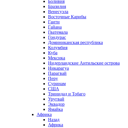
Боливия
Бразилия
Венесуэла
Восточные Карибы
Гаити
Гайана
Гватемала
Гондурас
Доминиканская республика
Колумбия
Куба
Мексика
Нидерландские Антильские острова
Никарагуа
Парагвай
Перу
Суринам
США
Тринидад и Тобаго
Уругвай
Эквадор
Ямайка
Африка
Назад
Африка