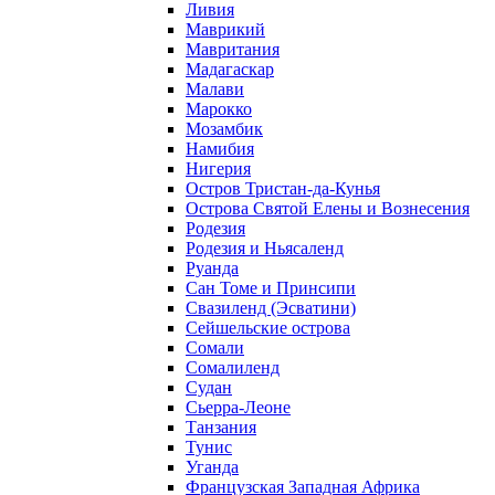
Ливия
Маврикий
Мавритания
Мадагаскар
Малави
Марокко
Мозамбик
Намибия
Нигерия
Остров Тристан-да-Кунья
Острова Святой Елены и Вознесения
Родезия
Родезия и Ньясаленд
Руанда
Сан Томе и Принсипи
Свазиленд (Эсватини)
Сейшельские острова
Сомали
Сомалиленд
Судан
Сьерра-Леоне
Танзания
Тунис
Уганда
Французская Западная Африка