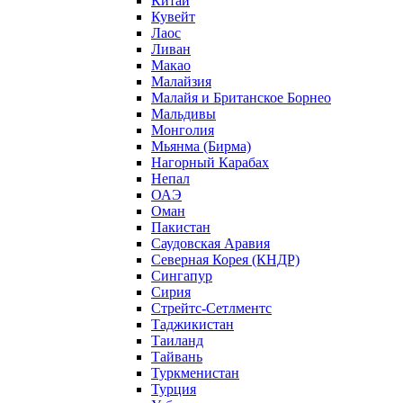
Китай
Кувейт
Лаос
Ливан
Макао
Малайзия
Малайя и Британское Борнео
Мальдивы
Монголия
Мьянма (Бирма)
Нагорный Карабах
Непал
ОАЭ
Оман
Пакистан
Саудовская Аравия
Северная Корея (КНДР)
Сингапур
Сирия
Стрейтс-Сетлментс
Таджикистан
Таиланд
Тайвань
Туркменистан
Турция