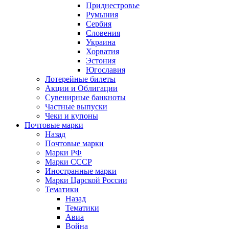
Приднестровье
Румыния
Сербия
Словения
Украина
Хорватия
Эстония
Югославия
Лотерейные билеты
Акции и Облигации
Сувенирные банкноты
Частные выпуски
Чеки и купоны
Почтовые марки
Назад
Почтовые марки
Марки РФ
Марки СССР
Иностранные марки
Марки Царской России
Тематики
Назад
Тематики
Авиа
Война