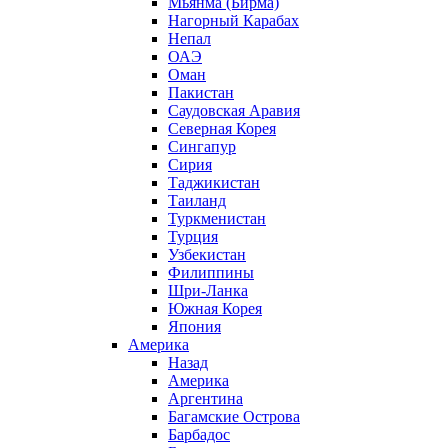
Мьянма (Бирма)
Нагорный Карабах
Непал
ОАЭ
Оман
Пакистан
Саудовская Аравия
Северная Корея
Сингапур
Сирия
Таджикистан
Таиланд
Туркменистан
Турция
Узбекистан
Филиппины
Шри-Ланка
Южная Корея
Япония
Америка
Назад
Америка
Аргентина
Багамские Острова
Барбадос