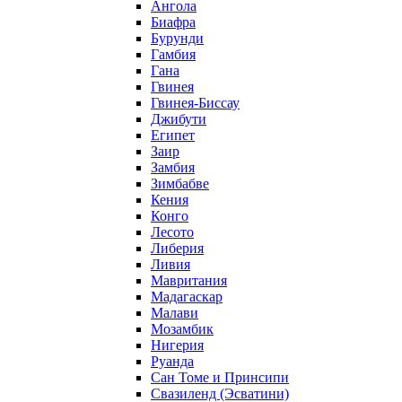
Ангола
Биафра
Бурунди
Гамбия
Гана
Гвинея
Гвинея-Биссау
Джибути
Египет
Заир
Замбия
Зимбабве
Кения
Конго
Лесото
Либерия
Ливия
Мавритания
Мадагаскар
Малави
Мозамбик
Нигерия
Руанда
Сан Томе и Принсипи
Свазиленд (Эсватини)