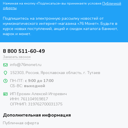
Нажимая на кнопку «Подписаться» вы принимаете условия
Публичной
оферты
.
Подпишитесь на электронную рассылку новостей от
нумизматического интернет-магазина
«76 Монет». Будьте
в
курсе новых поступлений, акций и скидок каталога банкнот,
марок и монет.
8 800 511-60-49
Заказать звонок
info@76monet.ru
152303
,
Россия
,
Ярославская область
, г. Тутаев
ПН-ПТ:
с 9:00 до 17:00
СБ-ВС:
выходной
ИП Ерохин Алексей Игоревич
ИНН: 761104919817
ОГРНИП: 319762700031375
Дополнительная информация
Публичная оферта