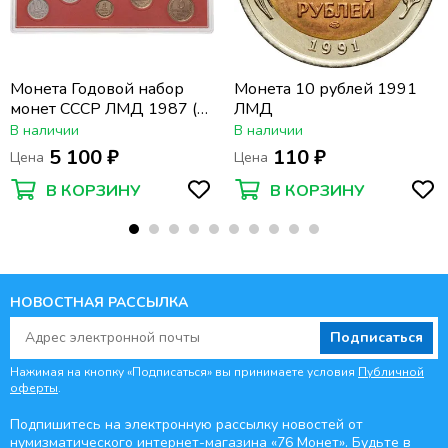
Монета Годовой набор
Монета 10 рублей 1991
монет СССР ЛМД 1987 (9
ЛМД
монет с жетоном в
В наличии
В наличии
жесткой упаковке)
5 100 ₽
110 ₽
Цена
Цена
В КОРЗИНУ
В КОРЗИНУ
НОВОСТНАЯ РАССЫЛКА
Подписаться
Нажимая на кнопку «Подписаться» вы принимаете условия
Публичной
оферты
.
Подпишитесь на электронную рассылку новостей от
нумизматического интернет-магазина
«76 Монет». Будьте
в