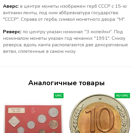
Аверс:
в центре монеты изображен герб СССР с 15-ю
витками ленты, под ним аббревиатура государства:
"СССР".
Справа от герба, символ монетного двора: "М".
Реверс:
по центру указан номинал: "3 копейки". Под
номиналом монеты указан год чеканки: "1991". Снизу
реверса, вдоль канта располагаются две декоративные
ветви, сплетенные в самом низу.
Аналогичные товары
UNC
AU-UNC