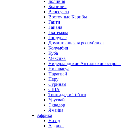
Боливия
Бразилия
Венесуэла
Восточные Карибы
Гаити
Гайана
Гватемала
Гондурас
Доминиканская республика
Колумбия
Куба
Мексика
Нидерландские Антильские острова
Никарагуа
Парагвай
Перу
Суринам
США
Тринидад и Тобаго
Уругвай
Эквадор
Ямайка
Африка
Назад
Африка