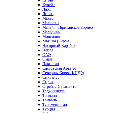
Китай
Кувейт
Лаос
Ливан
Макао
Малайзия
Малайя и Британское Борнео
Мальдивы
Монголия
Мьянма (Бирма)
Нагорный Карабах
Непал
ОАЭ
Оман
Пакистан
Саудовская Аравия
Северная Корея (КНДР)
Сингапур
Сирия
Стрейтс-Сетлментс
Таджикистан
Таиланд
Тайвань
Туркменистан
Турция