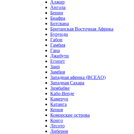
Алжир
Ангола
Бенин
Биафра
Ботсвана
Британская Восточная Африка
Бурунди
Габон
Гамбия
Гана
Джибути
Египет
Заир
Замбия
Западная африка (BCEAO)
Западная Сахара
Зимбабве
Кабо-Верде
Камерун
Катанга
Кения
Коморские острова
Конго
Лесото
Либерия