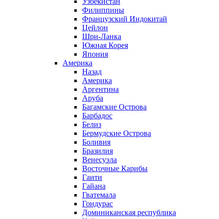
Узбекистан
Филиппины
Французский Индокитай
Цейлон
Шри-Ланка
Южная Корея
Япония
Америка
Назад
Америка
Аргентина
Аруба
Багамские Острова
Барбадос
Белиз
Бермудские Острова
Боливия
Бразилия
Венесуэла
Восточные Карибы
Гаити
Гайана
Гватемала
Гондурас
Доминиканская республика