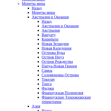
Монеты мира
Назад
Монеты мира
Австралия и Океания
Назад
Австралия и Океания
Австралия
Вануату
Кирибати
Новая Зеландия
Новая Каледония
Острова Кука
Остров Ниуэ
Остров Рождества
Папуа-Новая Гвинея
Самоа
Соломоновы Острова
Токелау
Тонга
Фиджи
Французская Полинезия
Французские Тихоокеанские
территории
Азия
Назад