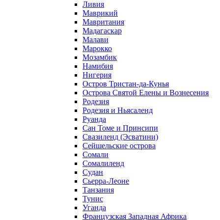
Ливия
Маврикий
Мавритания
Мадагаскар
Малави
Марокко
Мозамбик
Намибия
Нигерия
Остров Тристан-да-Кунья
Острова Святой Елены и Вознесения
Родезия
Родезия и Ньясаленд
Руанда
Сан Томе и Принсипи
Свазиленд (Эсватини)
Сейшельские острова
Сомали
Сомалиленд
Судан
Сьерра-Леоне
Танзания
Тунис
Уганда
Французская Западная Африка