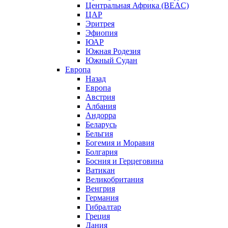
Центральная Африка (BEAC)
ЦАР
Эритрея
Эфиопия
ЮАР
Южная Родезия
Южный Судан
Европа
Назад
Европа
Австрия
Албания
Андорра
Беларусь
Бельгия
Богемия и Моравия
Болгария
Босния и Герцеговина
Ватикан
Великобритания
Венгрия
Германия
Гибралтар
Греция
Дания