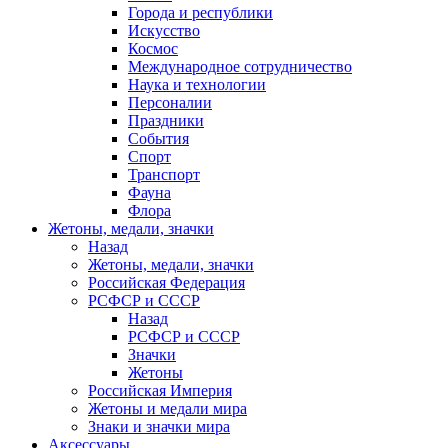
Города и республики
Искусство
Космос
Международное сотрудничество
Наука и технологии
Персоналии
Праздники
События
Спорт
Транспорт
Фауна
Флора
Жетоны, медали, значки
Назад
Жетоны, медали, значки
Российская Федерация
РСФСР и СССР
Назад
РСФСР и СССР
Значки
Жетоны
Российская Империя
Жетоны и медали мира
Знаки и значки мира
Аксессуары