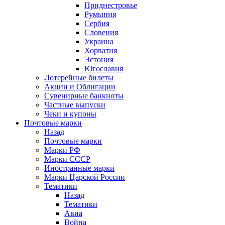
Приднестровье
Румыния
Сербия
Словения
Украина
Хорватия
Эстония
Югославия
Лотерейные билеты
Акции и Облигации
Сувенирные банкноты
Частные выпуски
Чеки и купоны
Почтовые марки
Назад
Почтовые марки
Марки РФ
Марки СССР
Иностранные марки
Марки Царской России
Тематики
Назад
Тематики
Авиа
Война