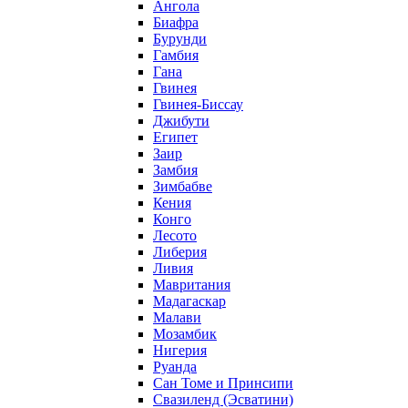
Ангола
Биафра
Бурунди
Гамбия
Гана
Гвинея
Гвинея-Биссау
Джибути
Египет
Заир
Замбия
Зимбабве
Кения
Конго
Лесото
Либерия
Ливия
Мавритания
Мадагаскар
Малави
Мозамбик
Нигерия
Руанда
Сан Томе и Принсипи
Свазиленд (Эсватини)