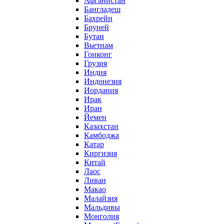
Афганистан
Бангладеш
Бахрейн
Бруней
Бутан
Вьетнам
Гонконг
Грузия
Индия
Индонезия
Иордания
Ирак
Иран
Йемен
Казахстан
Камбоджа
Катар
Киргизия
Китай
Лаос
Ливан
Макао
Малайзия
Мальдивы
Монголия