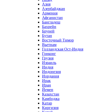
Азия
Азербайджан
Армения
Афганистан
Бангладеш
Бахрейн
Бруней
Бутан
Восточный Тимор
Вьетнам
Голландская Ост-Индия
Гонконг
Грузия
Израиль
Индия
Индонезия
Иордания
Ирак
Иран
Йемен
Казахстан
Камбоджа
Катар
Киргизия