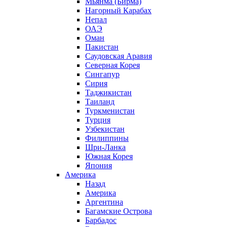
Мьянма (Бирма)
Нагорный Карабах
Непал
ОАЭ
Оман
Пакистан
Саудовская Аравия
Северная Корея
Сингапур
Сирия
Таджикистан
Таиланд
Туркменистан
Турция
Узбекистан
Филиппины
Шри-Ланка
Южная Корея
Япония
Америка
Назад
Америка
Аргентина
Багамские Острова
Барбадос