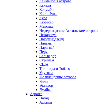
Каймановы острова
Канада
Колумбия
Коста-Рика
Куба
Кюрасао
Мексика
Нидерландские Антильские острова
Никарагуа
Ньюфаундленд
Панама
Парагвай
Перу
Сальвадор
Суринам
США
Тринидад и Тобаго
Уругвай
Фолклендские острова
Чили
Эквадор
Ямайка
Африка
Назад
Африка