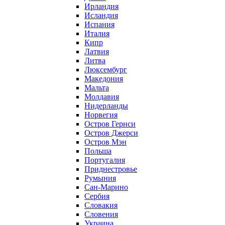
Ирландия
Исландия
Испания
Италия
Кипр
Латвия
Литва
Люксембург
Македония
Мальта
Молдавия
Нидерланды
Норвегия
Остров Гернси
Остров Джерси
Остров Мэн
Польша
Португалия
Приднестровье
Румыния
Сан-Марино
Сербия
Словакия
Словения
Украина