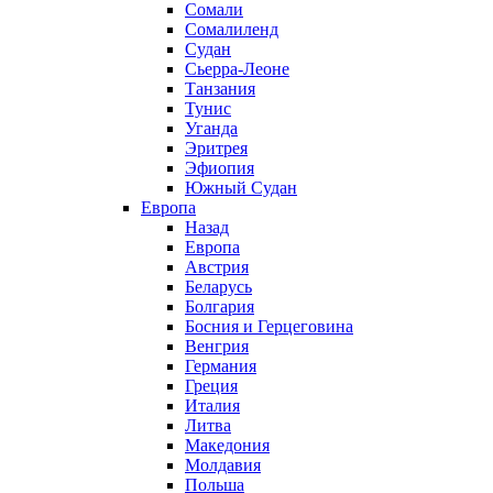
Сомали
Сомалиленд
Судан
Сьерра-Леоне
Танзания
Тунис
Уганда
Эритрея
Эфиопия
Южный Судан
Европа
Назад
Европа
Австрия
Беларусь
Болгария
Босния и Герцеговина
Венгрия
Германия
Греция
Италия
Литва
Македония
Молдавия
Польша