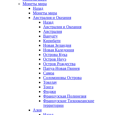
Монеты мира
Назад
Монеты мира
Австралия и Океания
Назад
Австралия и Океания
Австралия
Вануату
Кирибати
Новая Зеландия
Новая Каледония
Острова Кука
Остров Ниуэ
Остров Рождества
Папуа-Новая Гвинея
Самоа
Соломоновы Острова
Токелау
Тонга
Фиджи
Французская Полинезия
Французские Тихоокеанские
территории
Азия
Назад