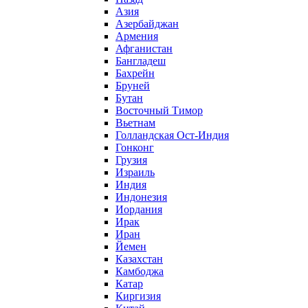
Азия
Азербайджан
Армения
Афганистан
Бангладеш
Бахрейн
Бруней
Бутан
Восточный Тимор
Вьетнам
Голландская Ост-Индия
Гонконг
Грузия
Израиль
Индия
Индонезия
Иордания
Ирак
Иран
Йемен
Казахстан
Камбоджа
Катар
Киргизия