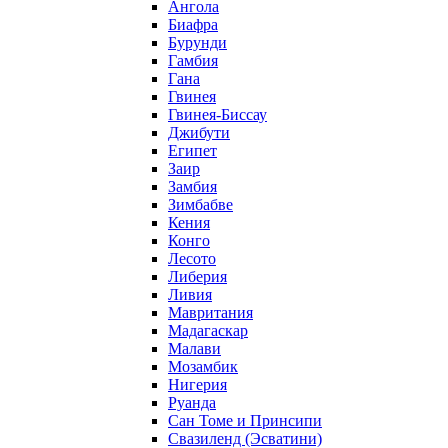
Ангола
Биафра
Бурунди
Гамбия
Гана
Гвинея
Гвинея-Биссау
Джибути
Египет
Заир
Замбия
Зимбабве
Кения
Конго
Лесото
Либерия
Ливия
Мавритания
Мадагаскар
Малави
Мозамбик
Нигерия
Руанда
Сан Томе и Принсипи
Свазиленд (Эсватини)