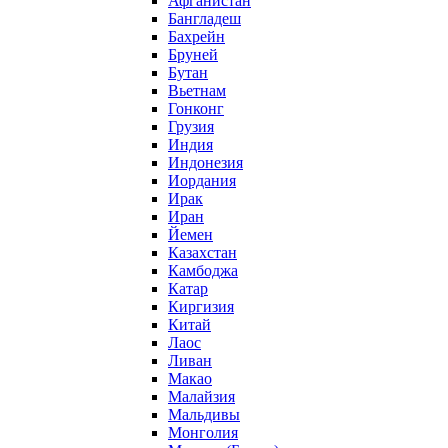
Афганистан
Бангладеш
Бахрейн
Бруней
Бутан
Вьетнам
Гонконг
Грузия
Индия
Индонезия
Иордания
Ирак
Иран
Йемен
Казахстан
Камбоджа
Катар
Киргизия
Китай
Лаос
Ливан
Макао
Малайзия
Мальдивы
Монголия