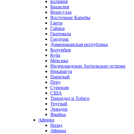
Боливия
Бразилия
Венесуэла
Восточные Карибы
Гаити
Гайана
Гватемала
Гондурас
Доминиканская республика
Колумбия
Куба
Мексика
Нидерландские Антильские острова
Никарагуа
Парагвай
Перу
Суринам
США
Тринидад и Тобаго
Уругвай
Эквадор
Ямайка
Африка
Назад
Африка