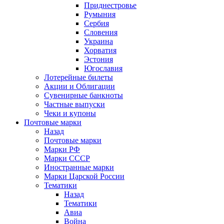
Приднестровье
Румыния
Сербия
Словения
Украина
Хорватия
Эстония
Югославия
Лотерейные билеты
Акции и Облигации
Сувенирные банкноты
Частные выпуски
Чеки и купоны
Почтовые марки
Назад
Почтовые марки
Марки РФ
Марки СССР
Иностранные марки
Марки Царской России
Тематики
Назад
Тематики
Авиа
Война