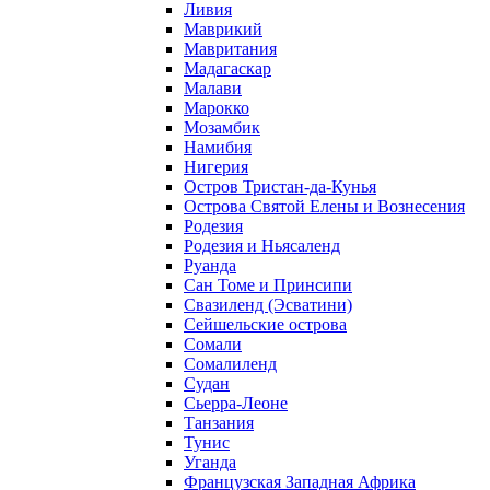
Ливия
Маврикий
Мавритания
Мадагаскар
Малави
Марокко
Мозамбик
Намибия
Нигерия
Остров Тристан-да-Кунья
Острова Святой Елены и Вознесения
Родезия
Родезия и Ньясаленд
Руанда
Сан Томе и Принсипи
Свазиленд (Эсватини)
Сейшельские острова
Сомали
Сомалиленд
Судан
Сьерра-Леоне
Танзания
Тунис
Уганда
Французская Западная Африка