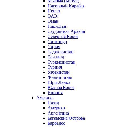
Мьянма (Бирма)
Нагорный Карабах
Непал
ОАЭ
Оман
Пакистан
Саудовская Аравия
Северная Корея
Сингапур
Сирия
Таджикистан
Таиланд
Туркменистан
Турция
Узбекистан
Филиппины
Шри-Ланка
Южная Корея
Япония
Америка
Назад
Америка
Аргентина
Багамские Острова
Барбадос