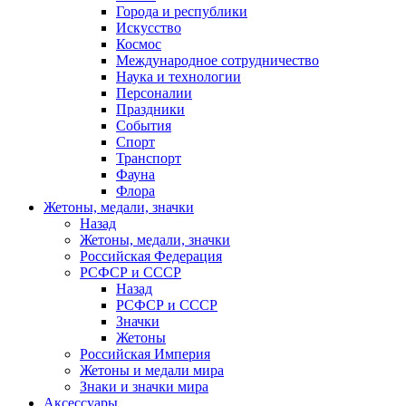
Города и республики
Искусство
Космос
Международное сотрудничество
Наука и технологии
Персоналии
Праздники
События
Спорт
Транспорт
Фауна
Флора
Жетоны, медали, значки
Назад
Жетоны, медали, значки
Российская Федерация
РСФСР и СССР
Назад
РСФСР и СССР
Значки
Жетоны
Российская Империя
Жетоны и медали мира
Знаки и значки мира
Аксессуары