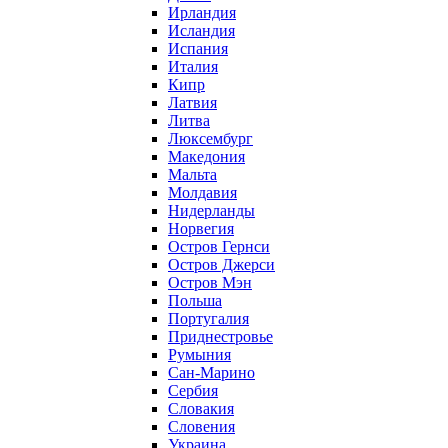
Ирландия
Исландия
Испания
Италия
Кипр
Латвия
Литва
Люксембург
Македония
Мальта
Молдавия
Нидерланды
Норвегия
Остров Гернси
Остров Джерси
Остров Мэн
Польша
Португалия
Приднестровье
Румыния
Сан-Марино
Сербия
Словакия
Словения
Украина