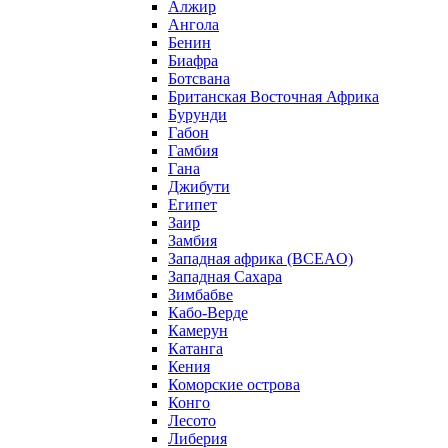
Алжир
Ангола
Бенин
Биафра
Ботсвана
Британская Восточная Африка
Бурунди
Габон
Гамбия
Гана
Джибути
Египет
Заир
Замбия
Западная африка (BCEAO)
Западная Сахара
Зимбабве
Кабо-Верде
Камерун
Катанга
Кения
Коморские острова
Конго
Лесото
Либерия