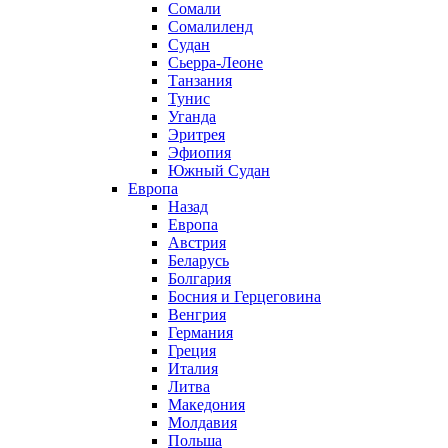
Сомали
Сомалиленд
Судан
Сьерра-Леоне
Танзания
Тунис
Уганда
Эритрея
Эфиопия
Южный Судан
Европа
Назад
Европа
Австрия
Беларусь
Болгария
Босния и Герцеговина
Венгрия
Германия
Греция
Италия
Литва
Македония
Молдавия
Польша