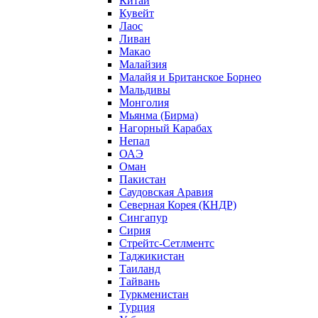
Китай
Кувейт
Лаос
Ливан
Макао
Малайзия
Малайя и Британское Борнео
Мальдивы
Монголия
Мьянма (Бирма)
Нагорный Карабах
Непал
ОАЭ
Оман
Пакистан
Саудовская Аравия
Северная Корея (КНДР)
Сингапур
Сирия
Стрейтс-Сетлментс
Таджикистан
Таиланд
Тайвань
Туркменистан
Турция