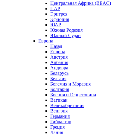
Центральная Африка (BEAC)
ЦАР
Эритрея
Эфиопия
ЮАР
Южная Родезия
Южный Судан
Европа
Назад
Европа
Австрия
Албания
Андорра
Беларусь
Бельгия
Богемия и Моравия
Болгария
Босния и Герцеговина
Ватикан
Великобритания
Венгрия
Германия
Гибралтар
Греция
Дания