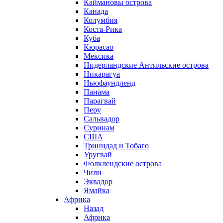
Каймановы острова
Канада
Колумбия
Коста-Рика
Куба
Кюрасао
Мексика
Нидерландские Антильские острова
Никарагуа
Ньюфаундленд
Панама
Парагвай
Перу
Сальвадор
Суринам
США
Тринидад и Тобаго
Уругвай
Фолклендские острова
Чили
Эквадор
Ямайка
Африка
Назад
Африка