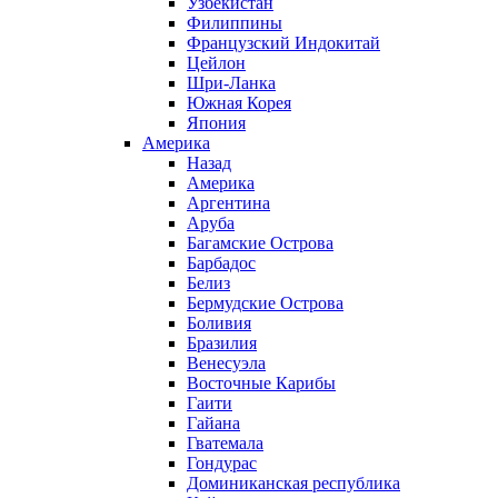
Узбекистан
Филиппины
Французский Индокитай
Цейлон
Шри-Ланка
Южная Корея
Япония
Америка
Назад
Америка
Аргентина
Аруба
Багамские Острова
Барбадос
Белиз
Бермудские Острова
Боливия
Бразилия
Венесуэла
Восточные Карибы
Гаити
Гайана
Гватемала
Гондурас
Доминиканская республика