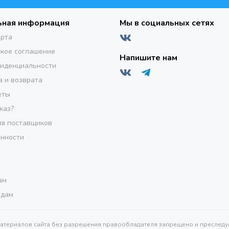
ьная информация
Мы в социальных сетях
ерта
кое соглашение
Напишите нам
фиденциальности
а и возврата
еты
каз?
я поставщиков
инности
ам
одам
материалов сайта без разрешения правообладателя запрещено и преследуе