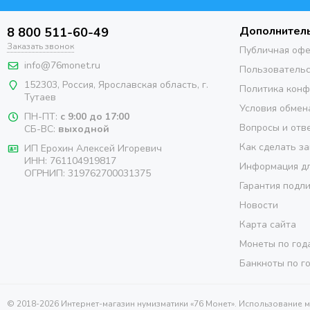
Дополнител
8 800 511-60-49
Заказать звонок
Публичная оф
info@76monet.ru
Пользовательс
152303
,
Россия
,
Ярославская область
, г.
Политика кон
Тутаев
Условия обмен
ПН-ПТ:
с 9:00 до 17:00
Вопросы и отв
СБ-ВС:
выходной
Как сделать за
ИП Ерохин Алексей Игоревич
ИНН: 761104919817
Информация дл
ОГРНИП: 319762700031375
Гарантия подл
Новости
Карта сайта
Монеты по год
Банкноты по г
© 2018-2026 Интернет-магазин нумизматики «76 Монет». Использование 