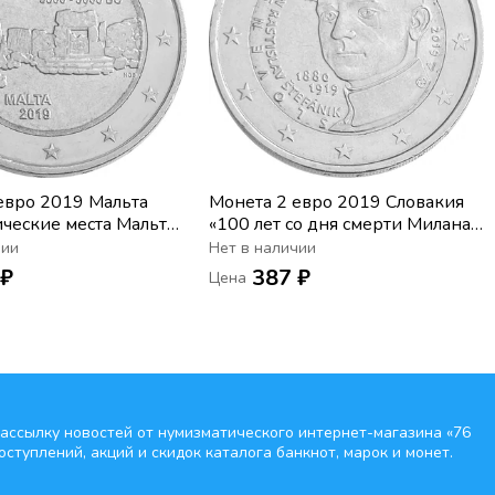
евро 2019 Мальта
Монета 2 евро 2019 Словакия
ческие места Мальты
«100 лет со дня смерти Милана
 Хаджрат»
Растислава Штефаника»
чии
Нет в наличии
 ₽
387 ₽
Цена
ассылку новостей от нумизматического интернет-магазина
«76
оступлений, акций и скидок каталога банкнот, марок и монет.