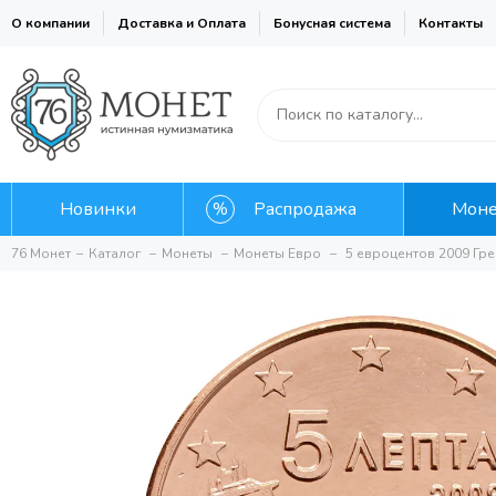
О компании
Доставка и Оплата
Бонусная система
Контакты
Новинки
Распродажа
Мон
76 Монет
Каталог
Монеты
Монеты Евро
5 евроцентов 2009 Грец