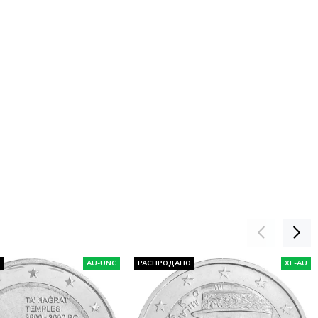
О
AU-UNC
РАСПРОДАНО
XF-AU