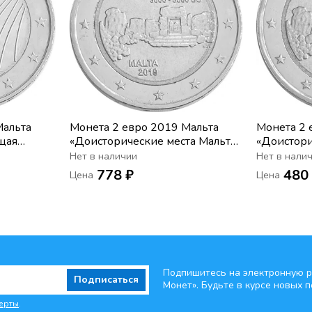
Мальта
Монета 2 евро 2019 Мальта
Монета 2 
щая
«Доисторические места Мальты
«Доистори
- Храм Та’ Хаджрат» (в нижней
- Храм Та’
Нет в наличии
Нет в нали
звезде буква "F")
778 ₽
480
Цена
Цена
Подпишитесь на электронную р
Подписаться
Монет». Будьте
в курсе новых п
ерты
.