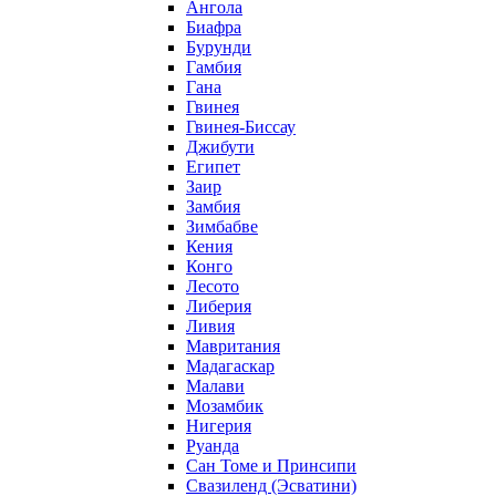
Ангола
Биафра
Бурунди
Гамбия
Гана
Гвинея
Гвинея-Биссау
Джибути
Египет
Заир
Замбия
Зимбабве
Кения
Конго
Лесото
Либерия
Ливия
Мавритания
Мадагаскар
Малави
Мозамбик
Нигерия
Руанда
Сан Томе и Принсипи
Свазиленд (Эсватини)