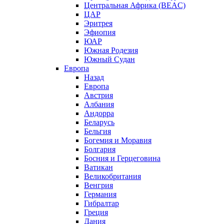
Центральная Африка (BEAC)
ЦАР
Эритрея
Эфиопия
ЮАР
Южная Родезия
Южный Судан
Европа
Назад
Европа
Австрия
Албания
Андорра
Беларусь
Бельгия
Богемия и Моравия
Болгария
Босния и Герцеговина
Ватикан
Великобритания
Венгрия
Германия
Гибралтар
Греция
Дания