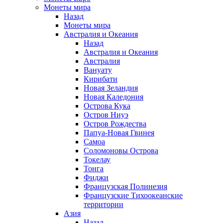
Монеты мира
Назад
Монеты мира
Австралия и Океания
Назад
Австралия и Океания
Австралия
Вануату
Кирибати
Новая Зеландия
Новая Каледония
Острова Кука
Остров Ниуэ
Остров Рождества
Папуа-Новая Гвинея
Самоа
Соломоновы Острова
Токелау
Тонга
Фиджи
Французская Полинезия
Французские Тихоокеанские
территории
Азия
Назад