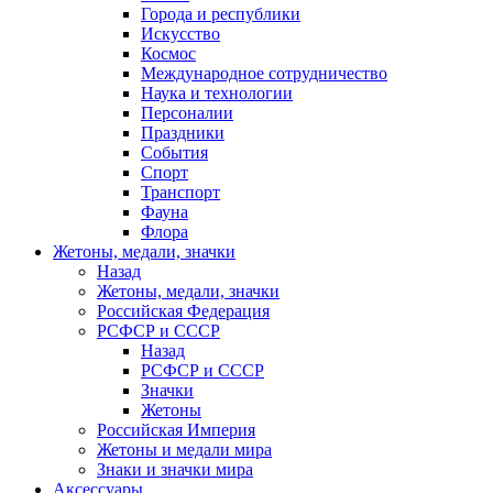
Города и республики
Искусство
Космос
Международное сотрудничество
Наука и технологии
Персоналии
Праздники
События
Спорт
Транспорт
Фауна
Флора
Жетоны, медали, значки
Назад
Жетоны, медали, значки
Российская Федерация
РСФСР и СССР
Назад
РСФСР и СССР
Значки
Жетоны
Российская Империя
Жетоны и медали мира
Знаки и значки мира
Аксессуары