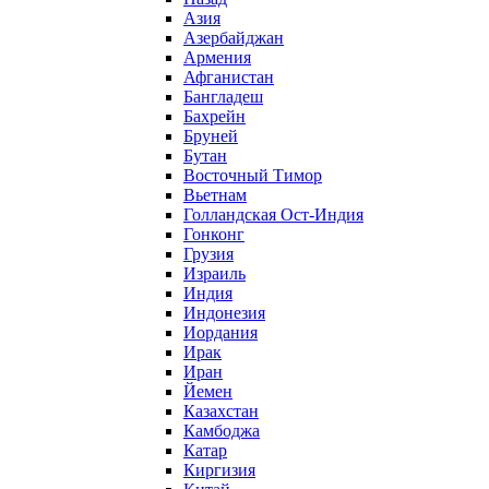
Азия
Азербайджан
Армения
Афганистан
Бангладеш
Бахрейн
Бруней
Бутан
Восточный Тимор
Вьетнам
Голландская Ост-Индия
Гонконг
Грузия
Израиль
Индия
Индонезия
Иордания
Ирак
Иран
Йемен
Казахстан
Камбоджа
Катар
Киргизия