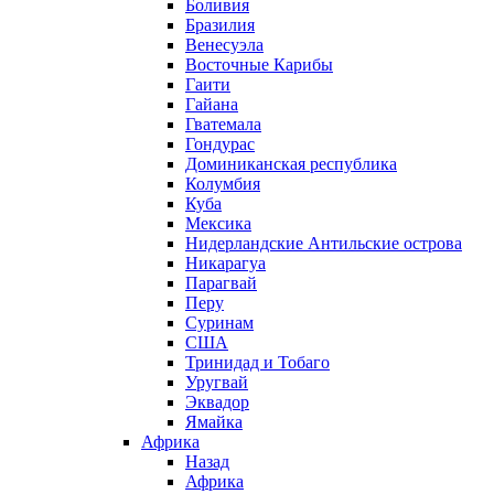
Боливия
Бразилия
Венесуэла
Восточные Карибы
Гаити
Гайана
Гватемала
Гондурас
Доминиканская республика
Колумбия
Куба
Мексика
Нидерландские Антильские острова
Никарагуа
Парагвай
Перу
Суринам
США
Тринидад и Тобаго
Уругвай
Эквадор
Ямайка
Африка
Назад
Африка