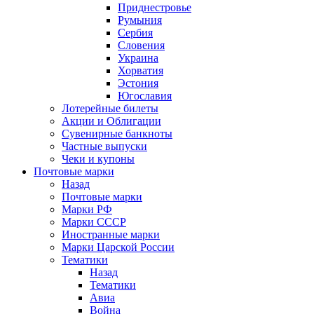
Приднестровье
Румыния
Сербия
Словения
Украина
Хорватия
Эстония
Югославия
Лотерейные билеты
Акции и Облигации
Сувенирные банкноты
Частные выпуски
Чеки и купоны
Почтовые марки
Назад
Почтовые марки
Марки РФ
Марки СССР
Иностранные марки
Марки Царской России
Тематики
Назад
Тематики
Авиа
Война