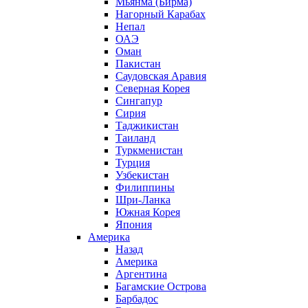
Мьянма (Бирма)
Нагорный Карабах
Непал
ОАЭ
Оман
Пакистан
Саудовская Аравия
Северная Корея
Сингапур
Сирия
Таджикистан
Таиланд
Туркменистан
Турция
Узбекистан
Филиппины
Шри-Ланка
Южная Корея
Япония
Америка
Назад
Америка
Аргентина
Багамские Острова
Барбадос