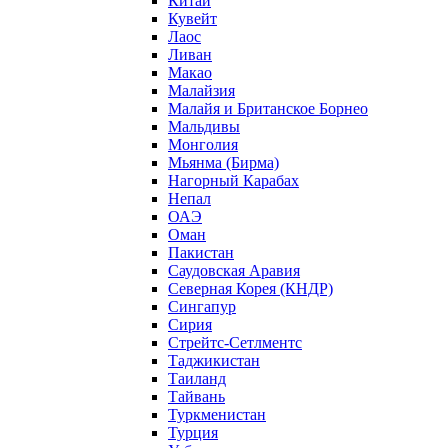
Китай
Кувейт
Лаос
Ливан
Макао
Малайзия
Малайя и Британское Борнео
Мальдивы
Монголия
Мьянма (Бирма)
Нагорный Карабах
Непал
ОАЭ
Оман
Пакистан
Саудовская Аравия
Северная Корея (КНДР)
Сингапур
Сирия
Стрейтс-Сетлментс
Таджикистан
Таиланд
Тайвань
Туркменистан
Турция