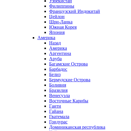
Узбекистан
Филиппины
Французский Индокитай
Цейлон
Шри-Ланка
Южная Корея
Япония
Америка
Назад
Америка
Аргентина
Аруба
Багамские Острова
Барбадос
Белиз
Бермудские Острова
Боливия
Бразилия
Венесуэла
Восточные Карибы
Гаити
Гайана
Гватемала
Гондурас
Доминиканская республика