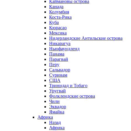
Каймановы острова
Канада
Колумбия
Коста-Рика
Куба
Кюрасао
Мексика
Нидерландские Антильские острова
Никарагуа
Ньюфаундленд
Панама
Парагвай
Перу
Сальвадор
Суринам
США
Тринидад и Тобаго
Уругвай
Фолклендские острова
Чили
Эквадор
Ямайка
Африка
Назад
Африка