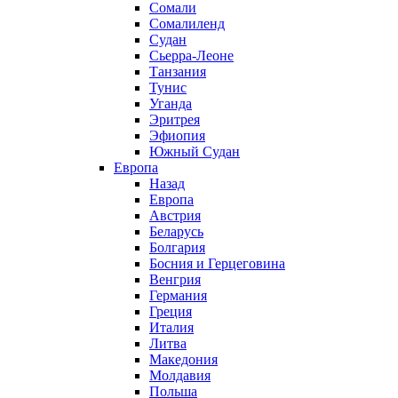
Сомали
Сомалиленд
Судан
Сьерра-Леоне
Танзания
Тунис
Уганда
Эритрея
Эфиопия
Южный Судан
Европа
Назад
Европа
Австрия
Беларусь
Болгария
Босния и Герцеговина
Венгрия
Германия
Греция
Италия
Литва
Македония
Молдавия
Польша