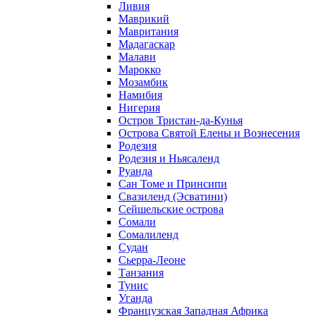
Ливия
Маврикий
Мавритания
Мадагаскар
Малави
Марокко
Мозамбик
Намибия
Нигерия
Остров Тристан-да-Кунья
Острова Святой Елены и Вознесения
Родезия
Родезия и Ньясаленд
Руанда
Сан Томе и Принсипи
Свазиленд (Эсватини)
Сейшельские острова
Сомали
Сомалиленд
Судан
Сьерра-Леоне
Танзания
Тунис
Уганда
Французская Западная Африка