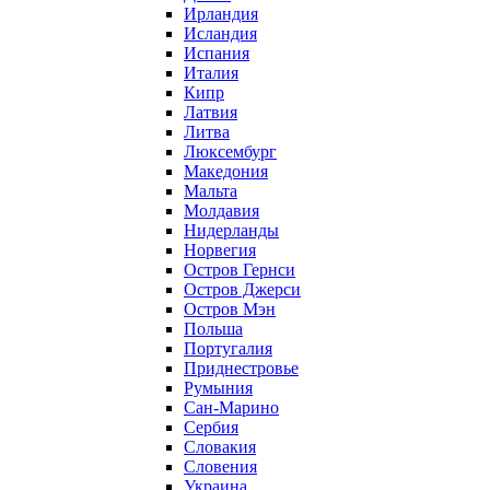
Ирландия
Исландия
Испания
Италия
Кипр
Латвия
Литва
Люксембург
Македония
Мальта
Молдавия
Нидерланды
Норвегия
Остров Гернси
Остров Джерси
Остров Мэн
Польша
Португалия
Приднестровье
Румыния
Сан-Марино
Сербия
Словакия
Словения
Украина