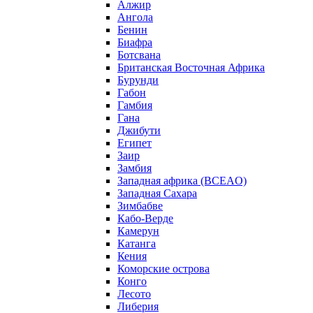
Алжир
Ангола
Бенин
Биафра
Ботсвана
Британская Восточная Африка
Бурунди
Габон
Гамбия
Гана
Джибути
Египет
Заир
Замбия
Западная африка (BCEAO)
Западная Сахара
Зимбабве
Кабо-Верде
Камерун
Катанга
Кения
Коморские острова
Конго
Лесото
Либерия