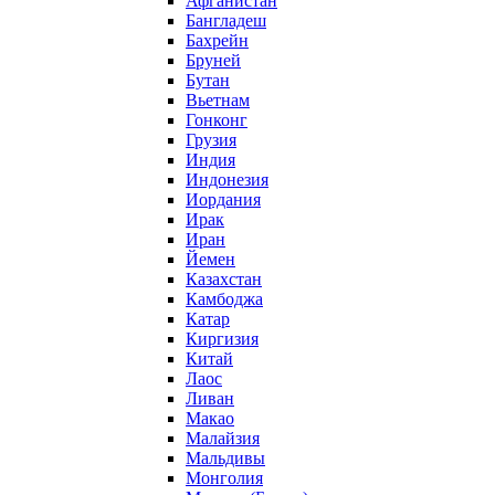
Афганистан
Бангладеш
Бахрейн
Бруней
Бутан
Вьетнам
Гонконг
Грузия
Индия
Индонезия
Иордания
Ирак
Иран
Йемен
Казахстан
Камбоджа
Катар
Киргизия
Китай
Лаос
Ливан
Макао
Малайзия
Мальдивы
Монголия