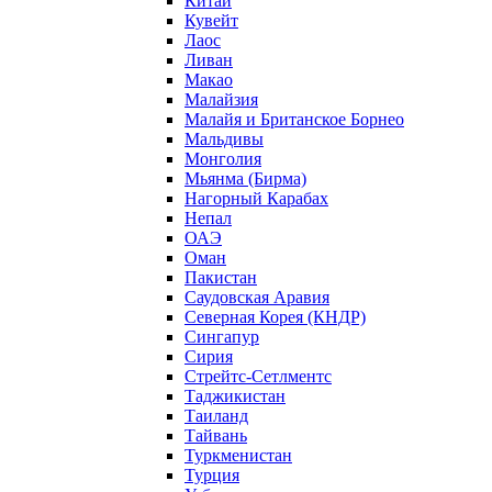
Китай
Кувейт
Лаос
Ливан
Макао
Малайзия
Малайя и Британское Борнео
Мальдивы
Монголия
Мьянма (Бирма)
Нагорный Карабах
Непал
ОАЭ
Оман
Пакистан
Саудовская Аравия
Северная Корея (КНДР)
Сингапур
Сирия
Стрейтс-Сетлментс
Таджикистан
Таиланд
Тайвань
Туркменистан
Турция