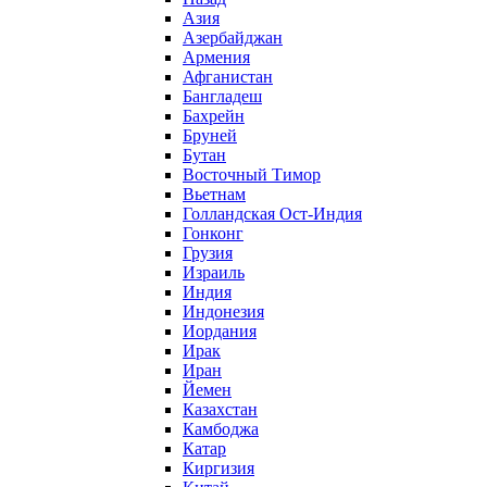
Азия
Азербайджан
Армения
Афганистан
Бангладеш
Бахрейн
Бруней
Бутан
Восточный Тимор
Вьетнам
Голландская Ост-Индия
Гонконг
Грузия
Израиль
Индия
Индонезия
Иордания
Ирак
Иран
Йемен
Казахстан
Камбоджа
Катар
Киргизия