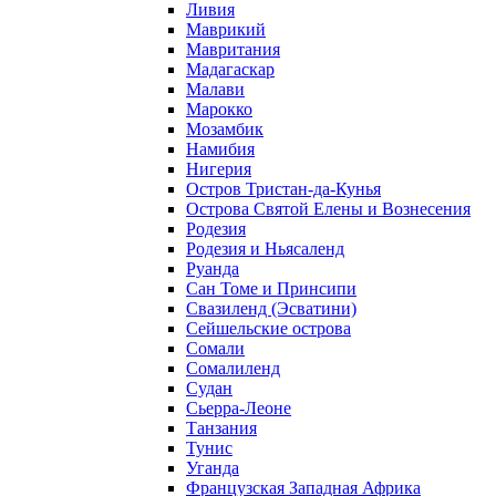
Ливия
Маврикий
Мавритания
Мадагаскар
Малави
Марокко
Мозамбик
Намибия
Нигерия
Остров Тристан-да-Кунья
Острова Святой Елены и Вознесения
Родезия
Родезия и Ньясаленд
Руанда
Сан Томе и Принсипи
Свазиленд (Эсватини)
Сейшельские острова
Сомали
Сомалиленд
Судан
Сьерра-Леоне
Танзания
Тунис
Уганда
Французская Западная Африка