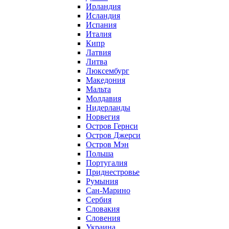
Ирландия
Исландия
Испания
Италия
Кипр
Латвия
Литва
Люксембург
Македония
Мальта
Молдавия
Нидерланды
Норвегия
Остров Гернси
Остров Джерси
Остров Мэн
Польша
Португалия
Приднестровье
Румыния
Сан-Марино
Сербия
Словакия
Словения
Украина