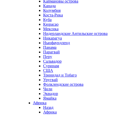
Каймановы острова
Канада
Колумбия
Коста-Рика
Куба
Кюрасао
Мексика
Нидерландские Антильские острова
Никарагуа
Ньюфаундленд
Панама
Парагвай
Перу
Сальвадор
Суринам
США
Тринидад и Тобаго
Уругвай
Фолклендские острова
Чили
Эквадор
Ямайка
Африка
Назад
Африка