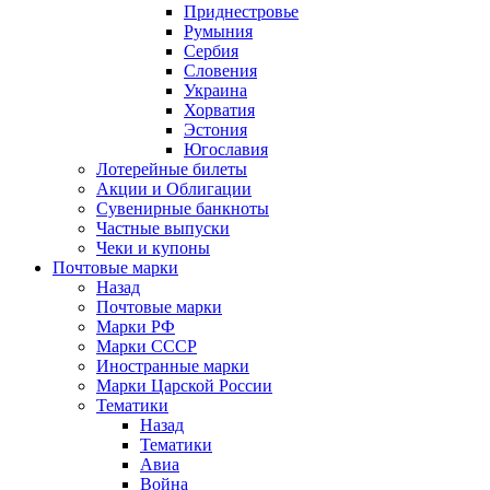
Приднестровье
Румыния
Сербия
Словения
Украина
Хорватия
Эстония
Югославия
Лотерейные билеты
Акции и Облигации
Сувенирные банкноты
Частные выпуски
Чеки и купоны
Почтовые марки
Назад
Почтовые марки
Марки РФ
Марки СССР
Иностранные марки
Марки Царской России
Тематики
Назад
Тематики
Авиа
Война