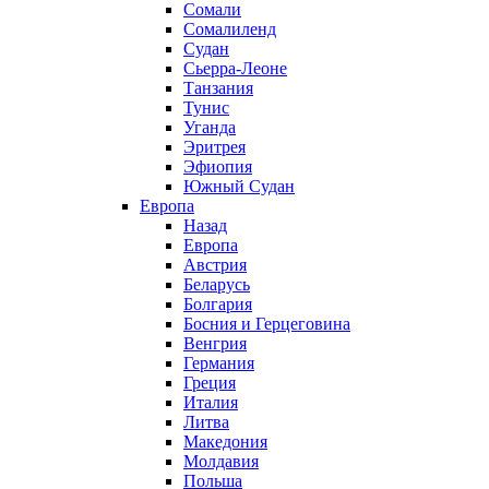
Сомали
Сомалиленд
Судан
Сьерра-Леоне
Танзания
Тунис
Уганда
Эритрея
Эфиопия
Южный Судан
Европа
Назад
Европа
Австрия
Беларусь
Болгария
Босния и Герцеговина
Венгрия
Германия
Греция
Италия
Литва
Македония
Молдавия
Польша