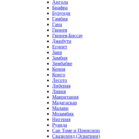
Ангола
Биафра
Бурунди
Гамбия
Гана
Гвинея
Гвинея-Биссау
Джибути
Египет
Заир
Замбия
Зимбабве
Кения
Конго
Лесото
Либерия
Ливия
Мавритания
Мадагаскар
Малави
Мозамбик
Нигерия
Руанда
Сан Томе и Принсипи
Свазиленд (Эсватини)