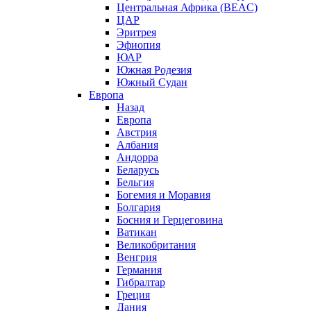
Центральная Африка (BEAC)
ЦАР
Эритрея
Эфиопия
ЮАР
Южная Родезия
Южный Судан
Европа
Назад
Европа
Австрия
Албания
Андорра
Беларусь
Бельгия
Богемия и Моравия
Болгария
Босния и Герцеговина
Ватикан
Великобритания
Венгрия
Германия
Гибралтар
Греция
Дания