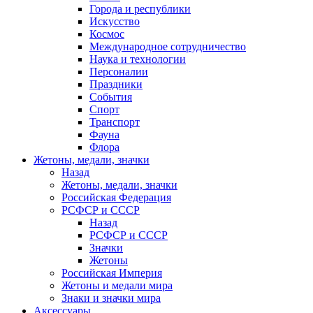
Города и республики
Искусство
Космос
Международное сотрудничество
Наука и технологии
Персоналии
Праздники
События
Спорт
Транспорт
Фауна
Флора
Жетоны, медали, значки
Назад
Жетоны, медали, значки
Российская Федерация
РСФСР и СССР
Назад
РСФСР и СССР
Значки
Жетоны
Российская Империя
Жетоны и медали мира
Знаки и значки мира
Аксессуары