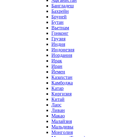
Афганистан
Бангладеш
Бахрейн
Бруней
Бутан
Вьетнам
Гонконг
Грузия
Индия
Индонезия
Иордания
Ирак
Иран
Йемен
Казахстан
Камбоджа
Катар
Киргизия
Китай
Лаос
Ливан
Макао
Малайзия
Мальдивы
Монголия