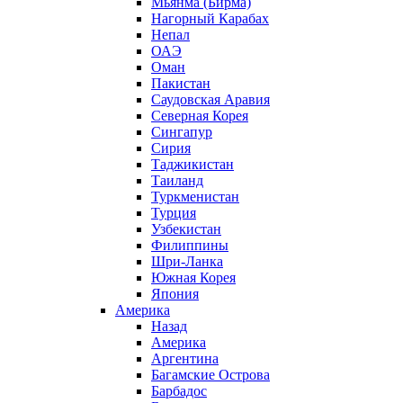
Мьянма (Бирма)
Нагорный Карабах
Непал
ОАЭ
Оман
Пакистан
Саудовская Аравия
Северная Корея
Сингапур
Сирия
Таджикистан
Таиланд
Туркменистан
Турция
Узбекистан
Филиппины
Шри-Ланка
Южная Корея
Япония
Америка
Назад
Америка
Аргентина
Багамские Острова
Барбадос