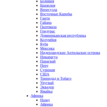
Боливия
Бразилия
Венесуэла
Восточные Карибы
Гаити
Гайана
Гватемала
Гондурас
Доминиканская республика
Колумбия
Куба
Мексика
Нидерландские Антильские острова
Никарагуа
Парагвай
Перу
Суринам
США
Тринидад и Тобаго
Уругвай
Эквадор
Ямайка
Африка
Назад
Африка