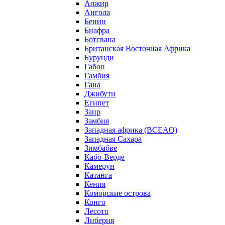
Алжир
Ангола
Бенин
Биафра
Ботсвана
Британская Восточная Африка
Бурунди
Габон
Гамбия
Гана
Джибути
Египет
Заир
Замбия
Западная африка (BCEAO)
Западная Сахара
Зимбабве
Кабо-Верде
Камерун
Катанга
Кения
Коморские острова
Конго
Лесото
Либерия