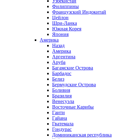
Узбекистан
Филиппины
Французский Индокитай
Цейлон
Шри-Ланка
Южная Корея
Япония
Америка
Назад
Америка
Аргентина
Аруба
Багамские Острова
Барбадос
Белиз
Бермудские Острова
Боливия
Бразилия
Венесуэла
Восточные Карибы
Гаити
Гайана
Гватемала
Гондурас
Доминиканская республика