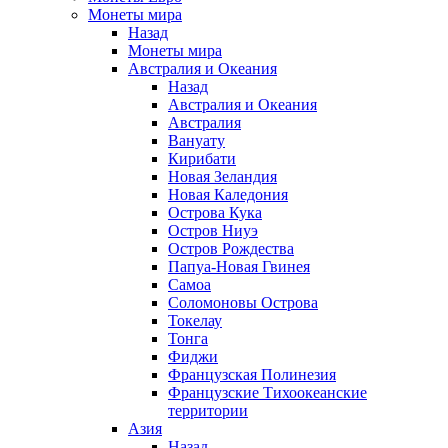
Монеты мира
Назад
Монеты мира
Австралия и Океания
Назад
Австралия и Океания
Австралия
Вануату
Кирибати
Новая Зеландия
Новая Каледония
Острова Кука
Остров Ниуэ
Остров Рождества
Папуа-Новая Гвинея
Самоа
Соломоновы Острова
Токелау
Тонга
Фиджи
Французская Полинезия
Французские Тихоокеанские
территории
Азия
Назад