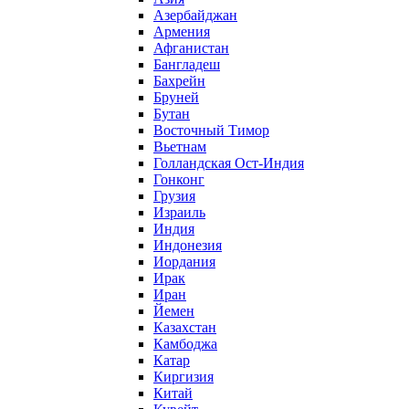
Азербайджан
Армения
Афганистан
Бангладеш
Бахрейн
Бруней
Бутан
Восточный Тимор
Вьетнам
Голландская Ост-Индия
Гонконг
Грузия
Израиль
Индия
Индонезия
Иордания
Ирак
Иран
Йемен
Казахстан
Камбоджа
Катар
Киргизия
Китай