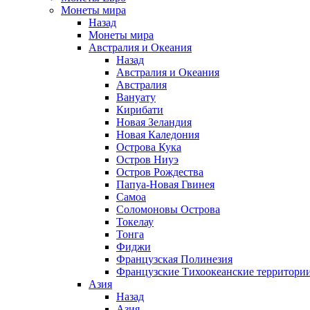
Монеты мира
Назад
Монеты мира
Австралия и Океания
Назад
Австралия и Океания
Австралия
Вануату
Кирибати
Новая Зеландия
Новая Каледония
Острова Кука
Остров Ниуэ
Остров Рождества
Папуа-Новая Гвинея
Самоа
Соломоновы Острова
Токелау
Тонга
Фиджи
Французская Полинезия
Французские Тихоокеанские территори
Азия
Назад
Азия