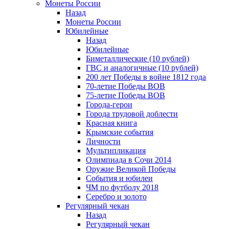
Монеты России
Назад
Монеты России
Юбилейные
Назад
Юбилейные
Биметаллические (10 рублей)
ГВС и аналогичные (10 рублей)
200 лет Победы в войне 1812 года
70-летие Победы ВОВ
75-летие Победы ВОВ
Города-герои
Города трудовой доблести
Красная книга
Крымские события
Личности
Мультипликация
Олимпиада в Сочи 2014
Оружие Великой Победы
События и юбилеи
ЧМ по футболу 2018
Серебро и золото
Регулярный чекан
Назад
Регулярный чекан