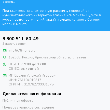
оферты
.
Подпишитесь на электронную рассылку новостей от
нумизматического интернет-магазина
«76 Монет». Будьте
в
курсе новых поступлений, акций и скидок каталога банкнот,
марок и монет.
8 800 511-60-49
Заказать звонок
info@76monet.ru
152303
,
Россия
,
Ярославская область
, г. Тутаев
ПН-ПТ:
с 9:00 до 17:00
СБ-ВС:
выходной
ИП Ерохин Алексей Игоревич
ИНН: 761104919817
ОГРНИП: 319762700031375
Дополнительная информация
Публичная оферта
Пользовательское соглашение