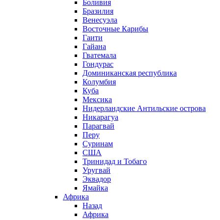
Боливия
Бразилия
Венесуэла
Восточные Карибы
Гаити
Гайана
Гватемала
Гондурас
Доминиканская республика
Колумбия
Куба
Мексика
Нидерландские Антильские острова
Никарагуа
Парагвай
Перу
Суринам
США
Тринидад и Тобаго
Уругвай
Эквадор
Ямайка
Африка
Назад
Африка