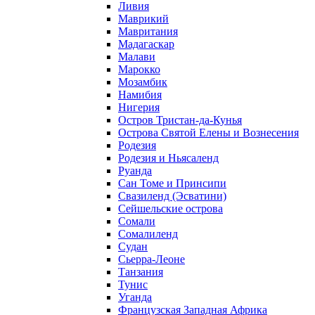
Ливия
Маврикий
Мавритания
Мадагаскар
Малави
Марокко
Мозамбик
Намибия
Нигерия
Остров Тристан-да-Кунья
Острова Святой Елены и Вознесения
Родезия
Родезия и Ньясаленд
Руанда
Сан Томе и Принсипи
Свазиленд (Эсватини)
Сейшельские острова
Сомали
Сомалиленд
Судан
Сьерра-Леоне
Танзания
Тунис
Уганда
Французская Западная Африка