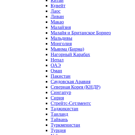
Китай
Кувейт
Лаос
Ливан
Макао
Малайзия
Малайя и Британское Борнео
Мальдивы
Монголия
Мьянма (Бирма)
Нагорный Карабах
Непал
ОАЭ
Оман
Пакистан
Саудовская Аравия
Северная Корея (КНДР)
Сингапур
Сирия
Стрейтс-Сетлментс
Таджикистан
Таиланд
Тайвань
Туркменистан
Турция