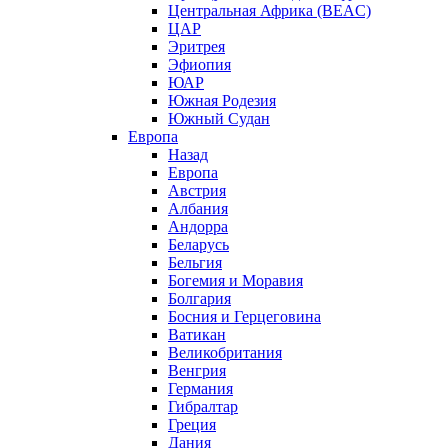
Центральная Африка (BEAC)
ЦАР
Эритрея
Эфиопия
ЮАР
Южная Родезия
Южный Судан
Европа
Назад
Европа
Австрия
Албания
Андорра
Беларусь
Бельгия
Богемия и Моравия
Болгария
Босния и Герцеговина
Ватикан
Великобритания
Венгрия
Германия
Гибралтар
Греция
Дания