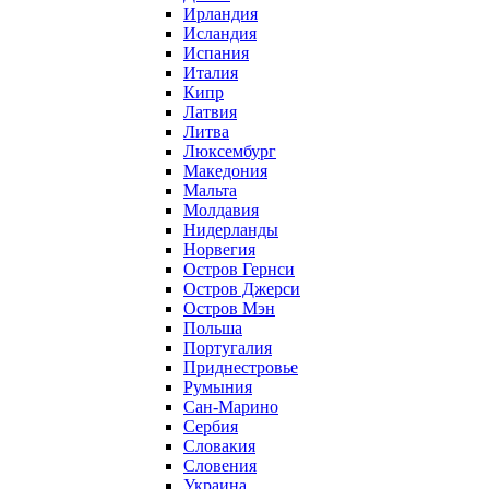
Ирландия
Исландия
Испания
Италия
Кипр
Латвия
Литва
Люксембург
Македония
Мальта
Молдавия
Нидерланды
Норвегия
Остров Гернси
Остров Джерси
Остров Мэн
Польша
Португалия
Приднестровье
Румыния
Сан-Марино
Сербия
Словакия
Словения
Украина