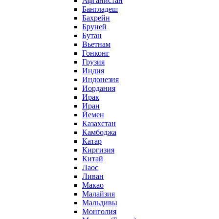
Афганистан
Бангладеш
Бахрейн
Бруней
Бутан
Вьетнам
Гонконг
Грузия
Индия
Индонезия
Иордания
Ирак
Иран
Йемен
Казахстан
Камбоджа
Катар
Киргизия
Китай
Лаос
Ливан
Макао
Малайзия
Мальдивы
Монголия