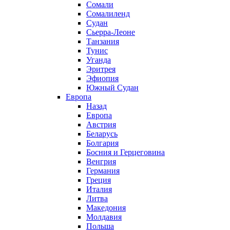
Сомали
Сомалиленд
Судан
Сьерра-Леоне
Танзания
Тунис
Уганда
Эритрея
Эфиопия
Южный Судан
Европа
Назад
Европа
Австрия
Беларусь
Болгария
Босния и Герцеговина
Венгрия
Германия
Греция
Италия
Литва
Македония
Молдавия
Польша