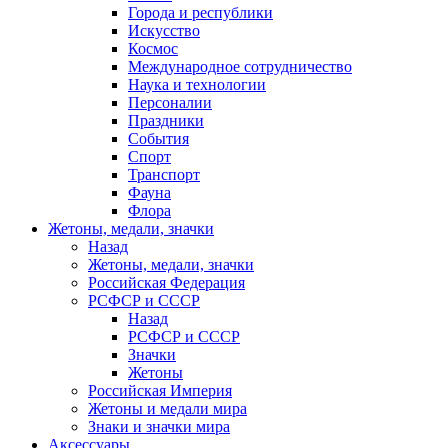
Города и республики
Искусство
Космос
Международное сотрудничество
Наука и технологии
Персоналии
Праздники
События
Спорт
Транспорт
Фауна
Флора
Жетоны, медали, значки
Назад
Жетоны, медали, значки
Российская Федерация
РСФСР и СССР
Назад
РСФСР и СССР
Значки
Жетоны
Российская Империя
Жетоны и медали мира
Знаки и значки мира
Аксессуары