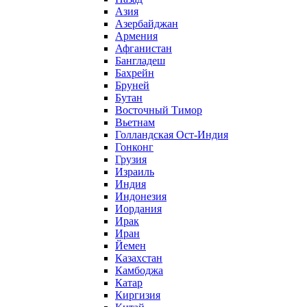
Азия
Азербайджан
Армения
Афганистан
Бангладеш
Бахрейн
Бруней
Бутан
Восточный Тимор
Вьетнам
Голландская Ост-Индия
Гонконг
Грузия
Израиль
Индия
Индонезия
Иордания
Ирак
Иран
Йемен
Казахстан
Камбоджа
Катар
Киргизия