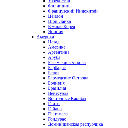
Узбекистан
Филиппины
Французский Индокитай
Цейлон
Шри-Ланка
Южная Корея
Япония
Америка
Назад
Америка
Аргентина
Аруба
Багамские Острова
Барбадос
Белиз
Бермудские Острова
Боливия
Бразилия
Венесуэла
Восточные Карибы
Гаити
Гайана
Гватемала
Гондурас
Доминиканская республика