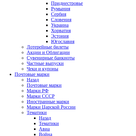
Приднестровье
Румыния
Сербия
Словения
Украина
Хорватия
Эстония
Югославия
Лотерейные билеты
Акции и Облигации
Сувенирные банкноты
Частные выпуски
Чеки и купоны
Почтовые марки
Назад
Почтовые марки
Марки РФ
Марки СССР
Иностранные марки
Марки Царской России
Тематики
Назад
Тематики
Авиа
Война