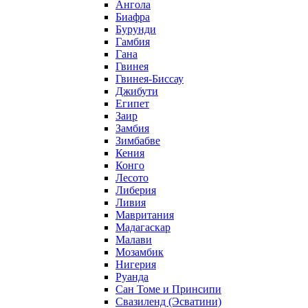
Ангола
Биафра
Бурунди
Гамбия
Гана
Гвинея
Гвинея-Биссау
Джибути
Египет
Заир
Замбия
Зимбабве
Кения
Конго
Лесото
Либерия
Ливия
Мавритания
Мадагаскар
Малави
Мозамбик
Нигерия
Руанда
Сан Томе и Принсипи
Свазиленд (Эсватини)