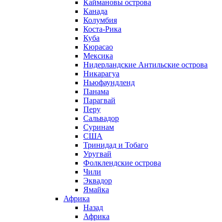
Каймановы острова
Канада
Колумбия
Коста-Рика
Куба
Кюрасао
Мексика
Нидерландские Антильские острова
Никарагуа
Ньюфаундленд
Панама
Парагвай
Перу
Сальвадор
Суринам
США
Тринидад и Тобаго
Уругвай
Фолклендские острова
Чили
Эквадор
Ямайка
Африка
Назад
Африка