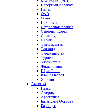
Мьянма (Бирма)
Нагорный Карабах
Непал
ОАЭ
Оман
Пакистан
Саудовская Аравия
Северная Корея
Сингапур
Сирия
Таджикистан
Таиланд
Туркменистан
Турция
Узбекистан
Филиппины
Шри-Ланка
Южная Корея
Япония
Америка
Назад
Америка
Аргентина
Багамские Острова
Барбадос