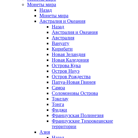
Монеты мира
Назад
Монеты мира
Австралия и Океания
Назад
Австралия и Океания
Австралия
Вануату
Кирибати
Новая Зеландия
Новая Каледония
Острова Кука
Остров Ниуэ
Остров Рождества
Папуа-Новая Гвинея
Самоа
Соломоновы Острова
Токелау
Тонга
Фиджи
Французская Полинезия
Французские Тихоокеанские
территории
Азия
Назад