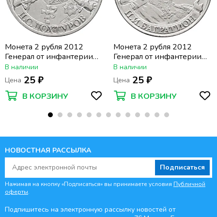
Монета 2 рубля 2012
Монета 2 рубля 2012
Генерал от инфантерии
Генерал от инфантерии
Д.С. Дохтуров
П.И. Багратион
В наличии
В наличии
25 ₽
25 ₽
Цена
Цена
В КОРЗИНУ
В КОРЗИНУ
НОВОСТНАЯ РАССЫЛКА
Подписаться
Нажимая на кнопку «Подписаться» вы принимаете условия
Публичной
оферты
.
Подпишитесь на электронную рассылку новостей от