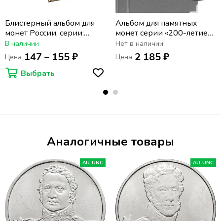
Блистерный альбом для
Альбом для памятных
монет России, серии:
монет серии «200-летие
"Отечественная война
победы России в
В наличии
Нет в наличии
1812 г."
Отечественной войне
147 – 155 ₽
2 185 ₽
Цена
Цена
1812 года»
Выбрать
Аналогичные товары
AU-UNC
AU-UNC