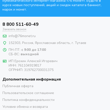
нумизматического интернет-магазина
«76 Монет». Будьте
в
курсе новых поступлений, акций и скидок каталога банкнот,
марок и монет.
8 800 511-60-49
Заказать звонок
info@76monet.ru
152303
,
Россия
,
Ярославская область
, г. Тутаев
ПН-ПТ:
с 9:00 до 17:00
СБ-ВС:
выходной
ИП Ерохин Алексей Игоревич
ИНН: 761104919817
ОГРНИП: 319762700031375
Дополнительная информация
Публичная оферта
Пользовательское соглашение
Политика конфиденциальности
Условия обмена и возврата