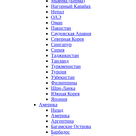
Мьянма (Бирма)
Нагорный Карабах
Непал
ОАЭ
Оман
Пакистан
Саудовская Аравия
Северная Корея
Сингапур
Сирия
Таджикистан
Таиланд
Туркменистан
Турция
Узбекистан
Филиппины
Шри-Ланка
Южная Корея
Япония
Америка
Назад
Америка
Аргентина
Багамские Острова
Барбадос