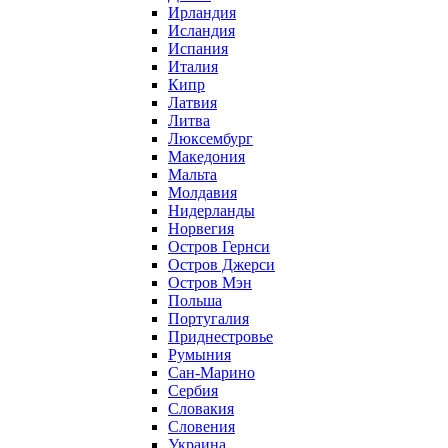
Ирландия
Исландия
Испания
Италия
Кипр
Латвия
Литва
Люксембург
Македония
Мальта
Молдавия
Нидерланды
Норвегия
Остров Гернси
Остров Джерси
Остров Мэн
Польша
Португалия
Приднестровье
Румыния
Сан-Марино
Сербия
Словакия
Словения
Украина