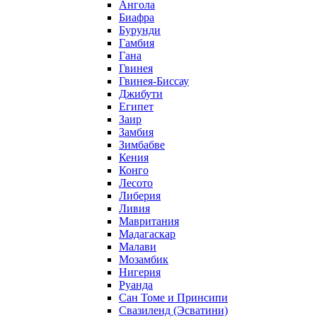
Ангола
Биафра
Бурунди
Гамбия
Гана
Гвинея
Гвинея-Биссау
Джибути
Египет
Заир
Замбия
Зимбабве
Кения
Конго
Лесото
Либерия
Ливия
Мавритания
Мадагаскар
Малави
Мозамбик
Нигерия
Руанда
Сан Томе и Принсипи
Свазиленд (Эсватини)