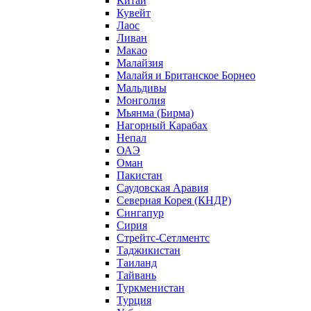
Китай
Кувейт
Лаос
Ливан
Макао
Малайзия
Малайя и Британское Борнео
Мальдивы
Монголия
Мьянма (Бирма)
Нагорный Карабах
Непал
ОАЭ
Оман
Пакистан
Саудовская Аравия
Северная Корея (КНДР)
Сингапур
Сирия
Стрейтс-Сетлментс
Таджикистан
Таиланд
Тайвань
Туркменистан
Турция