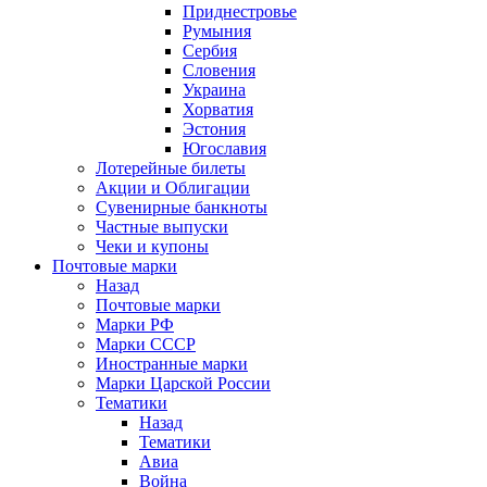
Приднестровье
Румыния
Сербия
Словения
Украина
Хорватия
Эстония
Югославия
Лотерейные билеты
Акции и Облигации
Сувенирные банкноты
Частные выпуски
Чеки и купоны
Почтовые марки
Назад
Почтовые марки
Марки РФ
Марки СССР
Иностранные марки
Марки Царской России
Тематики
Назад
Тематики
Авиа
Война