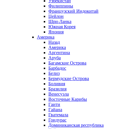
Узбекистан
Филиппины
Французский Индокитай
Цейлон
Шри-Ланка
Южная Корея
Япония
Америка
Назад
Америка
Аргентина
Аруба
Багамские Острова
Барбадос
Белиз
Бермудские Острова
Боливия
Бразилия
Венесуэла
Восточные Карибы
Гаити
Гайана
Гватемала
Гондурас
Доминиканская республика