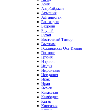
Азия
Азербайджан
Армения
Афганистан
Бангладеш
Бахрейн
Бруней
Бутан
Восточный Тимор
Вьетнам
Голландская Ост-Индия
Гонконг
Грузия
Израиль
Индия
Индонезия
Иордания
Ирак
Иран
Йемен
Казахстан
Камбоджа
Катар
Киргизия