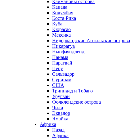
Каймановы острова
Канада
Колумбия
Коста-Рика
Куба
Кюрасао
Мексика
Нидерландские Антильские острова
Никарагуа
Ньюфаундленд
Панама
Парагвай
Перу
Сальвадор
Суринам
США
Тринидад и Тобаго
Уругвай
Фолклендские острова
Чили
Эквадор
Ямайка
Африка
Назад
Африка