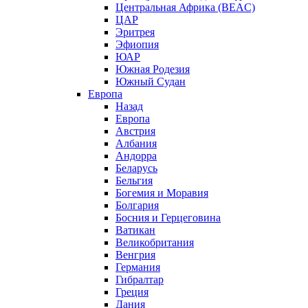
Центральная Африка (BEAC)
ЦАР
Эритрея
Эфиопия
ЮАР
Южная Родезия
Южный Судан
Европа
Назад
Европа
Австрия
Албания
Андорра
Беларусь
Бельгия
Богемия и Моравия
Болгария
Босния и Герцеговина
Ватикан
Великобритания
Венгрия
Германия
Гибралтар
Греция
Дания