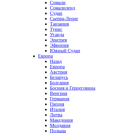
Сомали
Сомалиленд
Судан
Сьерра-Леоне
Танзания
Тунис
Уганда
Эритрея
Эфиопия
Южный Судан
Европа
Назад
Европа
Австрия
Беларусь
Болгария
Босния и Герцеговина
Венгрия
Германия
Греция
Италия
Литва
Македония
Молдавия
Польша