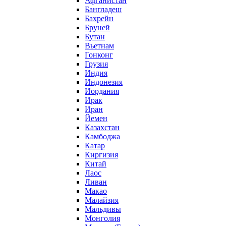
Афганистан
Бангладеш
Бахрейн
Бруней
Бутан
Вьетнам
Гонконг
Грузия
Индия
Индонезия
Иордания
Ирак
Иран
Йемен
Казахстан
Камбоджа
Катар
Киргизия
Китай
Лаос
Ливан
Макао
Малайзия
Мальдивы
Монголия