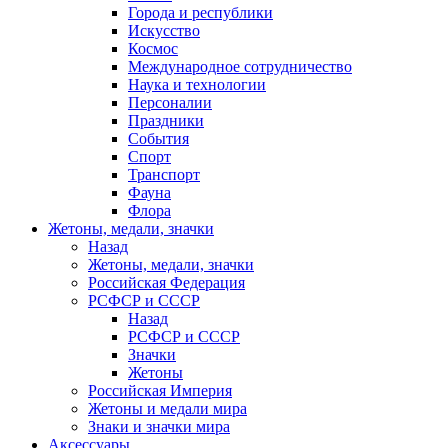
Города и республики
Искусство
Космос
Международное сотрудничество
Наука и технологии
Персоналии
Праздники
События
Спорт
Транспорт
Фауна
Флора
Жетоны, медали, значки
Назад
Жетоны, медали, значки
Российская Федерация
РСФСР и СССР
Назад
РСФСР и СССР
Значки
Жетоны
Российская Империя
Жетоны и медали мира
Знаки и значки мира
Аксессуары