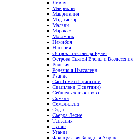
Ливия
Маврикий
Мавритания
Мадагаскар
Малави
Марокко
Мозамбик
Намибия
Нигерия
Остров Тристан-да-Кунья
Острова Святой Елены и Вознесения
Родезия
Родезия и Ньясаленд
Руанда
Сан Томе и Принсипи
Свазиленд (Эсватини)
Сейшельские острова
Сомали
Сомалиленд
Судан
Сьерра-Леоне
Танзания
Тунис
Уганда
Французская Западная Африка