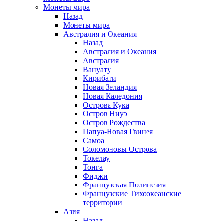
Монеты мира
Назад
Монеты мира
Австралия и Океания
Назад
Австралия и Океания
Австралия
Вануату
Кирибати
Новая Зеландия
Новая Каледония
Острова Кука
Остров Ниуэ
Остров Рождества
Папуа-Новая Гвинея
Самоа
Соломоновы Острова
Токелау
Тонга
Фиджи
Французская Полинезия
Французские Тихоокеанские
территории
Азия
Назад