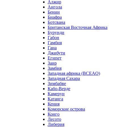
Алжир
Ангола
Бенин
Биафра
Ботсвана
Британская Восточная Африка
Бурунди
Габон
Гамбия
Гана
Джибути
Египет
Заир
Замбия
Западная африка (BCEAO)
Западная Сахара
Зимбабве
Кабо-Верде
Камерун
Катанга
Кения
Коморские острова
Конго
Лесото
Либерия