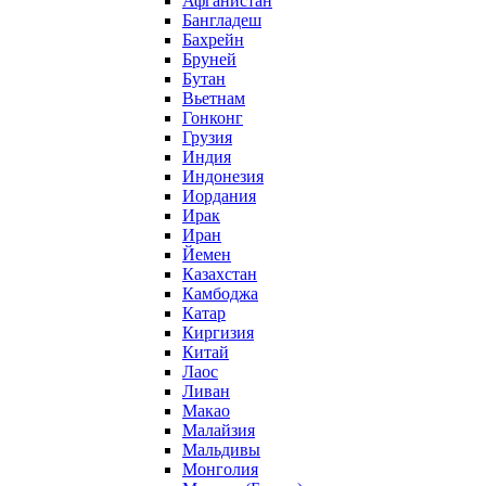
Афганистан
Бангладеш
Бахрейн
Бруней
Бутан
Вьетнам
Гонконг
Грузия
Индия
Индонезия
Иордания
Ирак
Иран
Йемен
Казахстан
Камбоджа
Катар
Киргизия
Китай
Лаос
Ливан
Макао
Малайзия
Мальдивы
Монголия