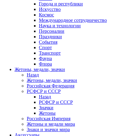
Города и республики
Искусство
Космос
Международное сотрудничество
Наука и технологии
Персоналии
Праздники
События
Спорт
Транспорт
Фауна
Флора
Жетоны, медали, значки
Назад
Жетоны, медали, значки
Российская Федерация
РСФСР и СССР
Назад
РСФСР и СССР
Значки
Жетоны
Российская Империя
Жетоны и медали мира
Знаки и значки мира
Аксессуары