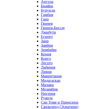
Ангола
Биафра
Бурунди
Гамбия
Гана
Гвинея
Гвинея-Биссау
Джибути
Египет
Заир
Замбия
Зимбабве
Кения
Конго
Лесото
Либерия
Ливия
Мавритания
Мадагаскар
Малави
Мозамбик
Нигерия
Руанда
Сан Томе и Принсипи
Свазиленд (Эсватини)