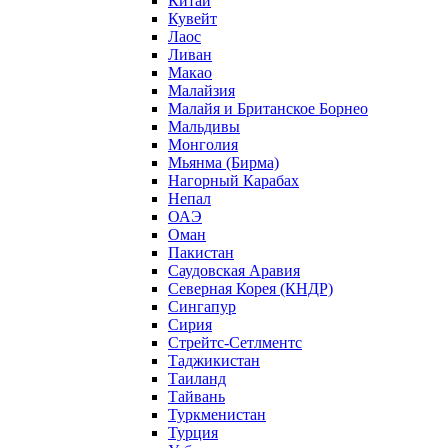
Китай
Кувейт
Лаос
Ливан
Макао
Малайзия
Малайя и Британское Борнео
Мальдивы
Монголия
Мьянма (Бирма)
Нагорный Карабах
Непал
ОАЭ
Оман
Пакистан
Саудовская Аравия
Северная Корея (КНДР)
Сингапур
Сирия
Стрейтс-Сетлментс
Таджикистан
Таиланд
Тайвань
Туркменистан
Турция