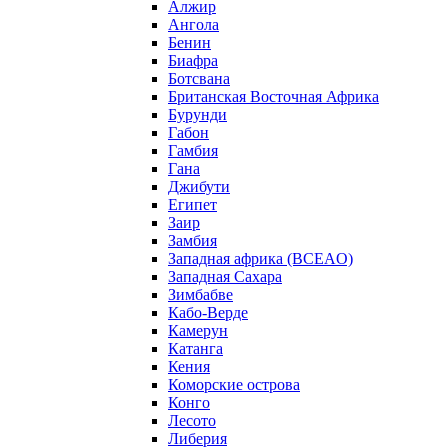
Алжир
Ангола
Бенин
Биафра
Ботсвана
Британская Восточная Африка
Бурунди
Габон
Гамбия
Гана
Джибути
Египет
Заир
Замбия
Западная африка (BCEAO)
Западная Сахара
Зимбабве
Кабо-Верде
Камерун
Катанга
Кения
Коморские острова
Конго
Лесото
Либерия