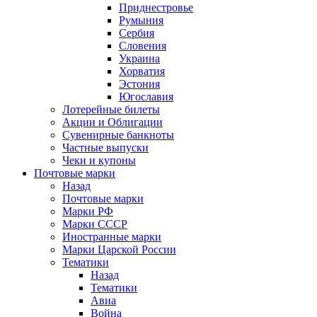
Приднестровье
Румыния
Сербия
Словения
Украина
Хорватия
Эстония
Югославия
Лотерейные билеты
Акции и Облигации
Сувенирные банкноты
Частные выпуски
Чеки и купоны
Почтовые марки
Назад
Почтовые марки
Марки РФ
Марки СССР
Иностранные марки
Марки Царской России
Тематики
Назад
Тематики
Авиа
Война