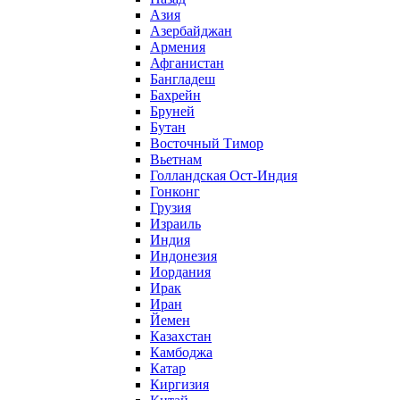
Азия
Азербайджан
Армения
Афганистан
Бангладеш
Бахрейн
Бруней
Бутан
Восточный Тимор
Вьетнам
Голландская Ост-Индия
Гонконг
Грузия
Израиль
Индия
Индонезия
Иордания
Ирак
Иран
Йемен
Казахстан
Камбоджа
Катар
Киргизия