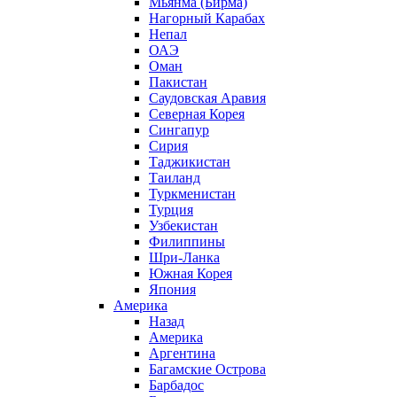
Мьянма (Бирма)
Нагорный Карабах
Непал
ОАЭ
Оман
Пакистан
Саудовская Аравия
Северная Корея
Сингапур
Сирия
Таджикистан
Таиланд
Туркменистан
Турция
Узбекистан
Филиппины
Шри-Ланка
Южная Корея
Япония
Америка
Назад
Америка
Аргентина
Багамские Острова
Барбадос