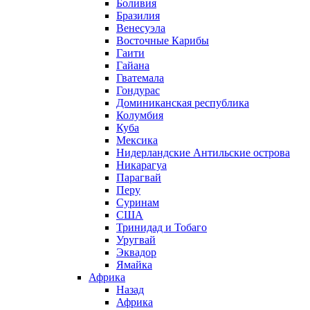
Боливия
Бразилия
Венесуэла
Восточные Карибы
Гаити
Гайана
Гватемала
Гондурас
Доминиканская республика
Колумбия
Куба
Мексика
Нидерландские Антильские острова
Никарагуа
Парагвай
Перу
Суринам
США
Тринидад и Тобаго
Уругвай
Эквадор
Ямайка
Африка
Назад
Африка