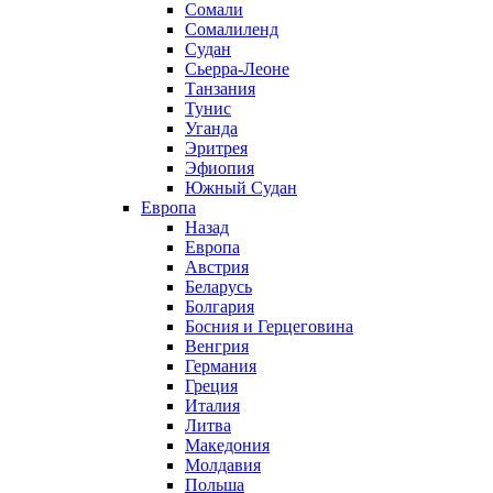
Сомали
Сомалиленд
Судан
Сьерра-Леоне
Танзания
Тунис
Уганда
Эритрея
Эфиопия
Южный Судан
Европа
Назад
Европа
Австрия
Беларусь
Болгария
Босния и Герцеговина
Венгрия
Германия
Греция
Италия
Литва
Македония
Молдавия
Польша