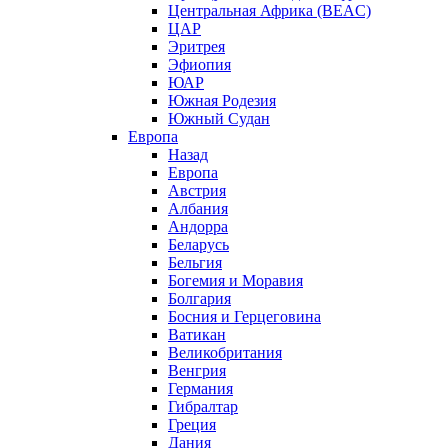
Центральная Африка (BEAC)
ЦАР
Эритрея
Эфиопия
ЮАР
Южная Родезия
Южный Судан
Европа
Назад
Европа
Австрия
Албания
Андорра
Беларусь
Бельгия
Богемия и Моравия
Болгария
Босния и Герцеговина
Ватикан
Великобритания
Венгрия
Германия
Гибралтар
Греция
Дания