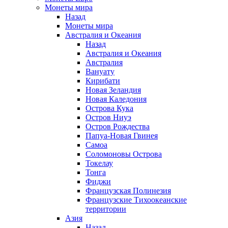
Монеты мира
Назад
Монеты мира
Австралия и Океания
Назад
Австралия и Океания
Австралия
Вануату
Кирибати
Новая Зеландия
Новая Каледония
Острова Кука
Остров Ниуэ
Остров Рождества
Папуа-Новая Гвинея
Самоа
Соломоновы Острова
Токелау
Тонга
Фиджи
Французская Полинезия
Французские Тихоокеанские
территории
Азия
Назад