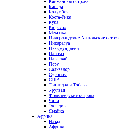
Каймановы острова
Канада
Колумбия
Коста-Рика
Куба
Кюрасао
Мексика
Нидерландские Антильские острова
Никарагуа
Ньюфаундленд
Панама
Парагвай
Перу
Сальвадор
Суринам
США
Тринидад и Тобаго
Уругвай
Фолклендские острова
Чили
Эквадор
Ямайка
Африка
Назад
Африка