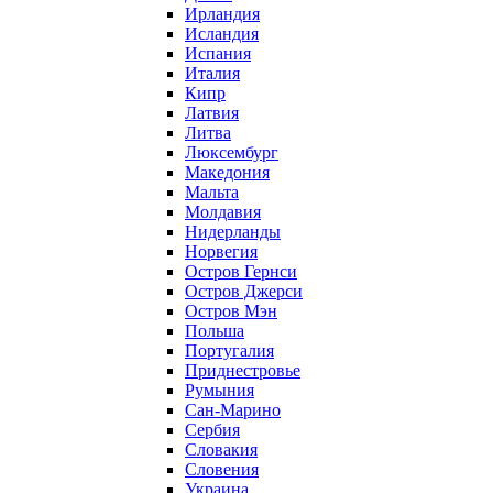
Ирландия
Исландия
Испания
Италия
Кипр
Латвия
Литва
Люксембург
Македония
Мальта
Молдавия
Нидерланды
Норвегия
Остров Гернси
Остров Джерси
Остров Мэн
Польша
Португалия
Приднестровье
Румыния
Сан-Марино
Сербия
Словакия
Словения
Украина