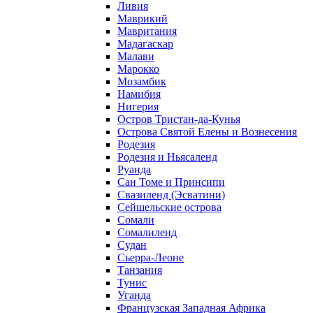
Ливия
Маврикий
Мавритания
Мадагаскар
Малави
Марокко
Мозамбик
Намибия
Нигерия
Остров Тристан-да-Кунья
Острова Святой Елены и Вознесения
Родезия
Родезия и Ньясаленд
Руанда
Сан Томе и Принсипи
Свазиленд (Эсватини)
Сейшельские острова
Сомали
Сомалиленд
Судан
Сьерра-Леоне
Танзания
Тунис
Уганда
Французская Западная Африка