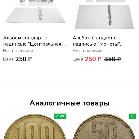
Альбом стандарт с
Альбом стандарт с
надписью "Центральная и
надписью "Монеты"
Южная Америка" формат
формат Optima
Нет в наличии
Нет в наличии
Optima
250 ₽
250 ₽
350 ₽
Цена
Цена
Аналогичные товары
VF-XF
XF