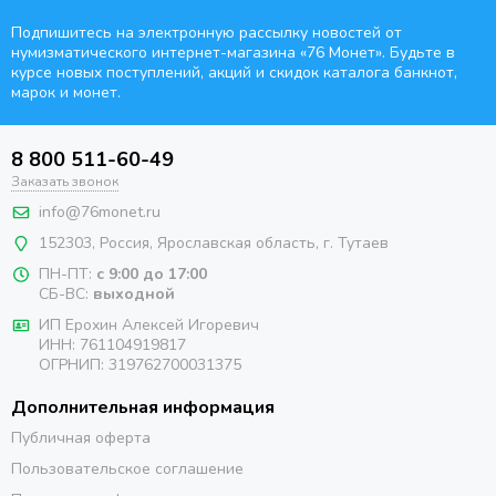
Подпишитесь на электронную рассылку новостей от
нумизматического интернет-магазина
«76 Монет». Будьте
в
курсе новых поступлений, акций и скидок каталога банкнот,
марок и монет.
8 800 511-60-49
Заказать звонок
info@76monet.ru
152303
,
Россия
,
Ярославская область
, г. Тутаев
ПН-ПТ:
с 9:00 до 17:00
СБ-ВС:
выходной
ИП Ерохин Алексей Игоревич
ИНН: 761104919817
ОГРНИП: 319762700031375
Дополнительная информация
Публичная оферта
Пользовательское соглашение