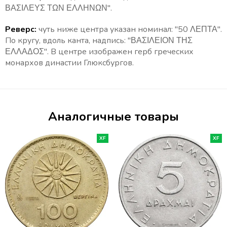
ΒΑΣΙΛΕΥΣ ΤΩΝ ΕΛΛΗΝΩΝ".
Реверс:
чуть ниже центра указан номинал: "5
0 ΛΕΠΤΑ".
По кругу, вдоль канта, надпись: "
ΒΑΣΙΛΕΙΟΝ ΤΗΣ
ΕΛΛΑΔΟΣ". В центре изображен герб греческих
монархов династии Глюксбургов.
Аналогичные товары
XF
XF