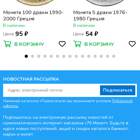
Монета 100 драхм 1990-
Монета 5 драхм 1976-
2000 Греция
1980 Греция
В наличии
В наличии
95 ₽
54 ₽
Цена
Цена
В КОРЗИНУ
В КОРЗИНУ
НОВОСТНАЯ РАССЫЛКА
Подписаться
Нажимая на кнопку «Подписаться» вы принимаете условия
Публичной
оферты
.
Подпишитесь на электронную рассылку новостей от
нумизматического интернет-магазина
«76 Монет». Будьте
в
курсе новых поступлений, акций и скидок каталога банкнот,
марок и монет.