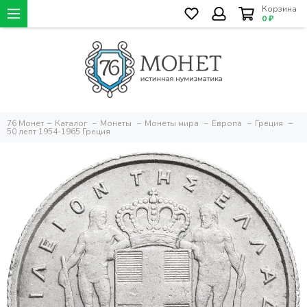
Корзина
0 ₽
76 Монет
Каталог
Монеты
Монеты мира
Европа
Греция
50 лепт 1954-1965 Греция