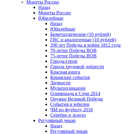
Монеты России
Назад
Монеты России
Юбилейные
Назад
Юбилейные
Биметаллические (10 рублей)
ГВС и аналогичные (10 рублей)
200 лет Победы в войне 1812 года
70-летие Победы ВОВ
75-летие Победы ВОВ
Города-герои
Города трудовой доблести
Красная книга
Крымские события
Личности
Мультипликация
Олимпиада в Сочи 2014
Оружие Великой Победы
События и юбилеи
ЧМ по футболу 2018
Серебро и золото
Регулярный чекан
Назад
Регулярный чекан