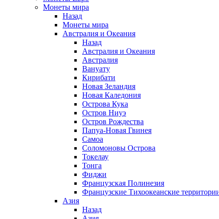
Монеты мира
Назад
Монеты мира
Австралия и Океания
Назад
Австралия и Океания
Австралия
Вануату
Кирибати
Новая Зеландия
Новая Каледония
Острова Кука
Остров Ниуэ
Остров Рождества
Папуа-Новая Гвинея
Самоа
Соломоновы Острова
Токелау
Тонга
Фиджи
Французская Полинезия
Французские Тихоокеанские территори
Азия
Назад
Азия