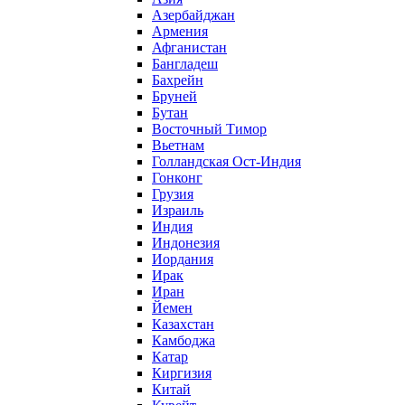
Азербайджан
Армения
Афганистан
Бангладеш
Бахрейн
Бруней
Бутан
Восточный Тимор
Вьетнам
Голландская Ост-Индия
Гонконг
Грузия
Израиль
Индия
Индонезия
Иордания
Ирак
Иран
Йемен
Казахстан
Камбоджа
Катар
Киргизия
Китай