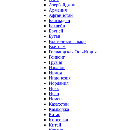
Азербайджан
Армения
Афганистан
Бангладеш
Бахрейн
Бруней
Бутан
Восточный Тимор
Вьетнам
Голландская Ост-Индия
Гонконг
Грузия
Израиль
Индия
Индонезия
Иордания
Ирак
Иран
Йемен
Казахстан
Камбоджа
Катар
Киргизия
Китай