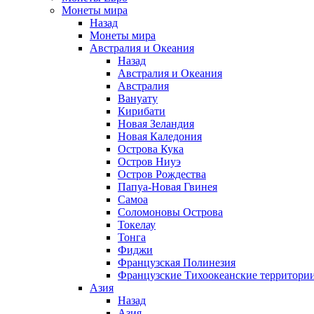
Монеты мира
Назад
Монеты мира
Австралия и Океания
Назад
Австралия и Океания
Австралия
Вануату
Кирибати
Новая Зеландия
Новая Каледония
Острова Кука
Остров Ниуэ
Остров Рождества
Папуа-Новая Гвинея
Самоа
Соломоновы Острова
Токелау
Тонга
Фиджи
Французская Полинезия
Французские Тихоокеанские территори
Азия
Назад
Азия