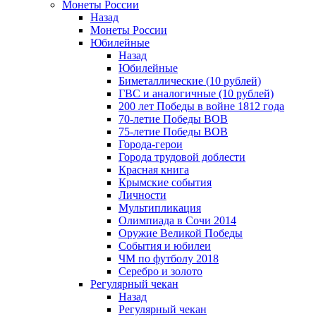
Монеты России
Назад
Монеты России
Юбилейные
Назад
Юбилейные
Биметаллические (10 рублей)
ГВС и аналогичные (10 рублей)
200 лет Победы в войне 1812 года
70-летие Победы ВОВ
75-летие Победы ВОВ
Города-герои
Города трудовой доблести
Красная книга
Крымские события
Личности
Мультипликация
Олимпиада в Сочи 2014
Оружие Великой Победы
События и юбилеи
ЧМ по футболу 2018
Серебро и золото
Регулярный чекан
Назад
Регулярный чекан