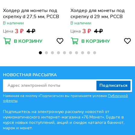
Холдер для монеты под
Холдер для монеты под
скрепку d 27,5 мм, PCCB
скрепку d 29 мм, PCCB
В наличии
В наличии
3 ₽
4 ₽
3 ₽
4 ₽
Цена
Цена
В КОРЗИНУ
В КОРЗИНУ
НОВОСТНАЯ РАССЫЛКА
Подписаться
Нажимая на кнопку «Подписаться» вы принимаете условия
Публичной
оферты
.
Подпишитесь на электронную рассылку новостей от
нумизматического интернет-магазина
«76 Монет». Будьте
в
курсе новых поступлений, акций и скидок каталога банкнот,
марок и монет.