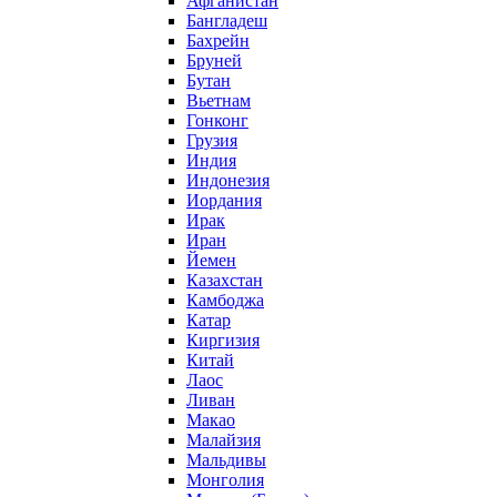
Афганистан
Бангладеш
Бахрейн
Бруней
Бутан
Вьетнам
Гонконг
Грузия
Индия
Индонезия
Иордания
Ирак
Иран
Йемен
Казахстан
Камбоджа
Катар
Киргизия
Китай
Лаос
Ливан
Макао
Малайзия
Мальдивы
Монголия