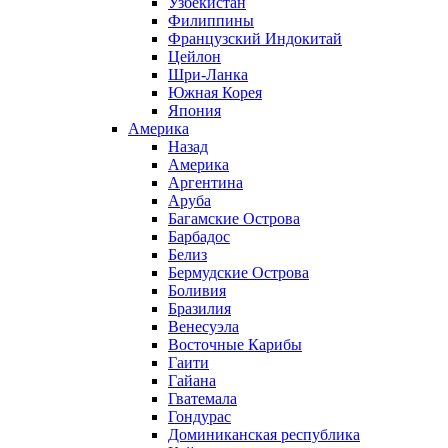
Узбекистан
Филиппины
Французский Индокитай
Цейлон
Шри-Ланка
Южная Корея
Япония
Америка
Назад
Америка
Аргентина
Аруба
Багамские Острова
Барбадос
Белиз
Бермудские Острова
Боливия
Бразилия
Венесуэла
Восточные Карибы
Гаити
Гайана
Гватемала
Гондурас
Доминиканская республика