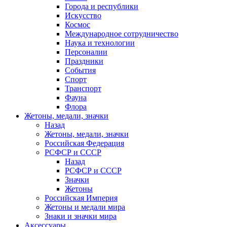
Города и республики
Искусство
Космос
Международное сотрудничество
Наука и технологии
Персоналии
Праздники
События
Спорт
Транспорт
Фауна
Флора
Жетоны, медали, значки
Назад
Жетоны, медали, значки
Российская Федерация
РСФСР и СССР
Назад
РСФСР и СССР
Значки
Жетоны
Российская Империя
Жетоны и медали мира
Знаки и значки мира
Аксессуары