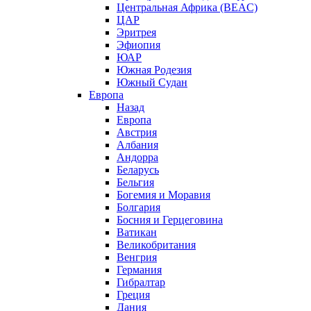
Центральная Африка (BEAC)
ЦАР
Эритрея
Эфиопия
ЮАР
Южная Родезия
Южный Судан
Европа
Назад
Европа
Австрия
Албания
Андорра
Беларусь
Бельгия
Богемия и Моравия
Болгария
Босния и Герцеговина
Ватикан
Великобритания
Венгрия
Германия
Гибралтар
Греция
Дания