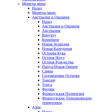
Монеты мира
Назад
Монеты мира
Австралия и Океания
Назад
Австралия и Океания
Австралия
Вануату
Кирибати
Новая Зеландия
Новая Каледония
Острова Кука
Остров Ниуэ
Остров Рождества
Папуа-Новая Гвинея
Самоа
Соломоновы Острова
Токелау
Тонга
Фиджи
Французская Полинезия
Французские Тихоокеанские
территории
Азия
Назад