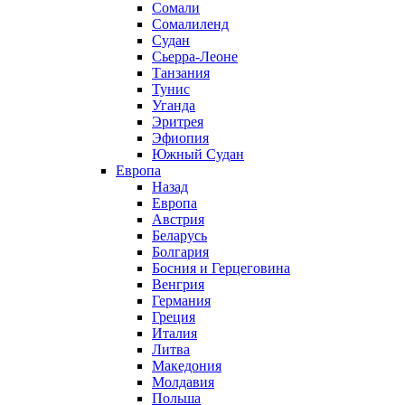
Сомали
Сомалиленд
Судан
Сьерра-Леоне
Танзания
Тунис
Уганда
Эритрея
Эфиопия
Южный Судан
Европа
Назад
Европа
Австрия
Беларусь
Болгария
Босния и Герцеговина
Венгрия
Германия
Греция
Италия
Литва
Македония
Молдавия
Польша