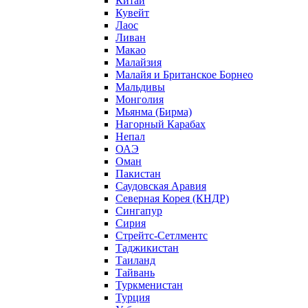
Китай
Кувейт
Лаос
Ливан
Макао
Малайзия
Малайя и Британское Борнео
Мальдивы
Монголия
Мьянма (Бирма)
Нагорный Карабах
Непал
ОАЭ
Оман
Пакистан
Саудовская Аравия
Северная Корея (КНДР)
Сингапур
Сирия
Стрейтс-Сетлментс
Таджикистан
Таиланд
Тайвань
Туркменистан
Турция