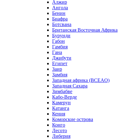
Алжир
Ангола
Бенин
Биафра
Ботсвана
Британская Восточная Африка
Бурунди
Габон
Гамбия
Гана
Джибути
Египет
Заир
Замбия
Западная африка (BCEAO)
Западная Сахара
Зимбабве
Кабо-Верде
Камерун
Катанга
Кения
Коморские острова
Конго
Лесото
Либерия