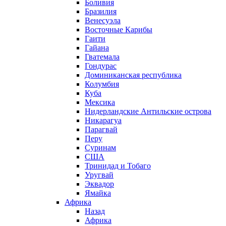
Боливия
Бразилия
Венесуэла
Восточные Карибы
Гаити
Гайана
Гватемала
Гондурас
Доминиканская республика
Колумбия
Куба
Мексика
Нидерландские Антильские острова
Никарагуа
Парагвай
Перу
Суринам
США
Тринидад и Тобаго
Уругвай
Эквадор
Ямайка
Африка
Назад
Африка