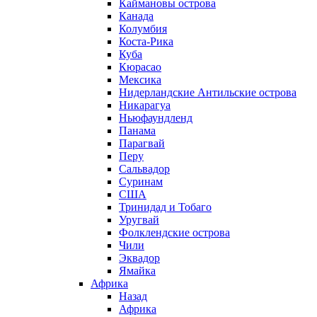
Каймановы острова
Канада
Колумбия
Коста-Рика
Куба
Кюрасао
Мексика
Нидерландские Антильские острова
Никарагуа
Ньюфаундленд
Панама
Парагвай
Перу
Сальвадор
Суринам
США
Тринидад и Тобаго
Уругвай
Фолклендские острова
Чили
Эквадор
Ямайка
Африка
Назад
Африка