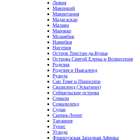
Ливия
Маврикий
Мавритания
Мадагаскар
Малави
Марокко
Мозамбик
Намибия
Нигерия
Остров Тристан-да-Кунья
Острова Святой Елены и Вознесения
Родезия
Родезия и Ньясаленд
Руанда
Сан Томе и Принсипи
Свазиленд (Эсватини)
Сейшельские острова
Сомали
Сомалиленд
Судан
Сьерра-Леоне
Танзания
Тунис
Уганда
Французская Западная Африка