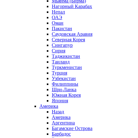
Мьянма (Бирма)
Нагорный Карабах
Непал
ОАЭ
Оман
Пакистан
Саудовская Аравия
Северная Корея
Сингапур
Сирия
Таджикистан
Таиланд
Туркменистан
Турция
Узбекистан
Филиппины
Шри-Ланка
Южная Корея
Япония
Америка
Назад
Америка
Аргентина
Багамские Острова
Барбадос