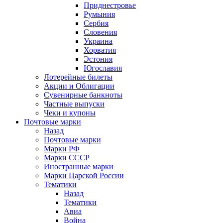
Приднестровье
Румыния
Сербия
Словения
Украина
Хорватия
Эстония
Югославия
Лотерейные билеты
Акции и Облигации
Сувенирные банкноты
Частные выпуски
Чеки и купоны
Почтовые марки
Назад
Почтовые марки
Марки РФ
Марки СССР
Иностранные марки
Марки Царской России
Тематики
Назад
Тематики
Авиа
Война