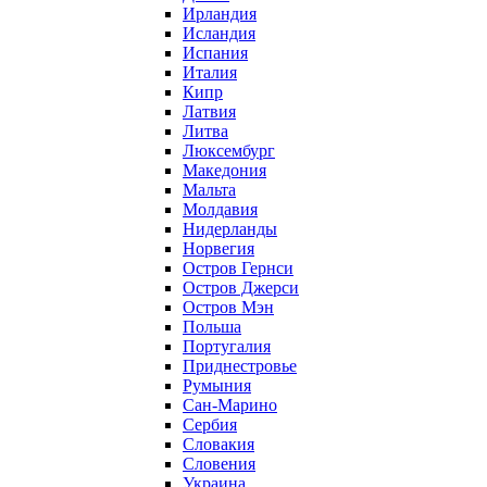
Ирландия
Исландия
Испания
Италия
Кипр
Латвия
Литва
Люксембург
Македония
Мальта
Молдавия
Нидерланды
Норвегия
Остров Гернси
Остров Джерси
Остров Мэн
Польша
Португалия
Приднестровье
Румыния
Сан-Марино
Сербия
Словакия
Словения
Украина