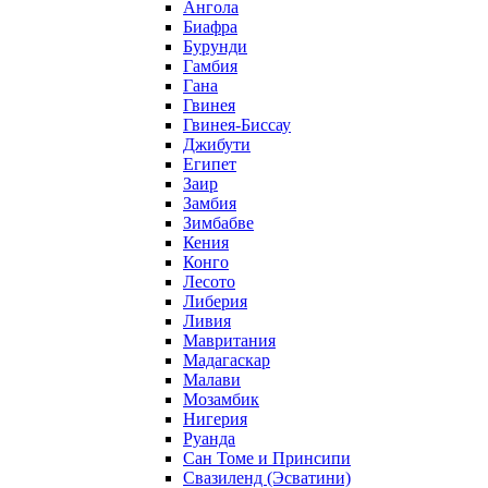
Ангола
Биафра
Бурунди
Гамбия
Гана
Гвинея
Гвинея-Биссау
Джибути
Египет
Заир
Замбия
Зимбабве
Кения
Конго
Лесото
Либерия
Ливия
Мавритания
Мадагаскар
Малави
Мозамбик
Нигерия
Руанда
Сан Томе и Принсипи
Свазиленд (Эсватини)