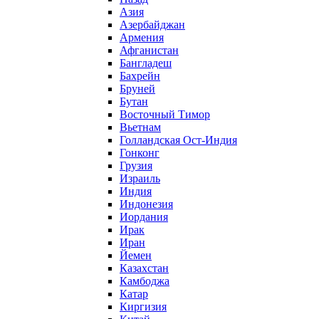
Азия
Азербайджан
Армения
Афганистан
Бангладеш
Бахрейн
Бруней
Бутан
Восточный Тимор
Вьетнам
Голландская Ост-Индия
Гонконг
Грузия
Израиль
Индия
Индонезия
Иордания
Ирак
Иран
Йемен
Казахстан
Камбоджа
Катар
Киргизия