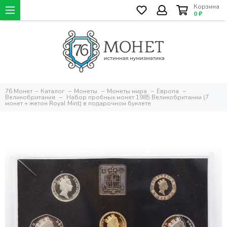
Корзина
0 ₽
76 Монет
Каталог
Монеты
Монеты мира
Европа
Великобритания
Набор пробных монет 1985 Великобритании (7
монет + жетон Royal Mint) в подарочном буклете