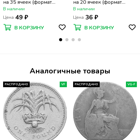
на 35 ячеек (формат
на 20 ячеек (формат
Optima) (200х250 мм)
Optima) (200х250 мм)
В наличии
В наличии
49 ₽
36 ₽
Цена
Цена
В КОРЗИНУ
В КОРЗИНУ
Аналогичные товары
РАСПРОДАНО
VF
РАСПРОДАНО
VG-F