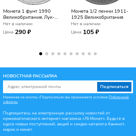
Монета 1 фунт 1990
Монета 1/2 пенни 1911-
Великобритания, Лук-
1925 Великобритания
порей
Нет в наличии
Нет в наличии
290 ₽
105 ₽
Цена
Цена
НОВОСТНАЯ РАССЫЛКА
Подписаться
Нажимая на кнопку «Подписаться» вы принимаете условия
Публичной
оферты
.
Подпишитесь на электронную рассылку новостей от
нумизматического интернет-магазина
«76 Монет». Будьте
в
курсе новых поступлений, акций и скидок каталога банкнот,
марок и монет.