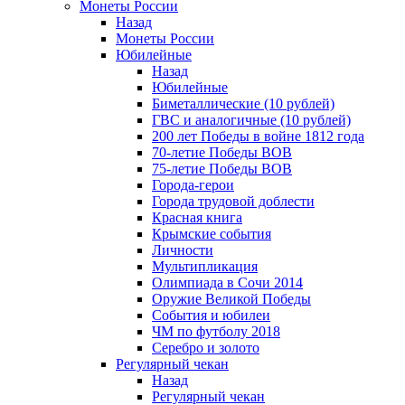
Монеты России
Назад
Монеты России
Юбилейные
Назад
Юбилейные
Биметаллические (10 рублей)
ГВС и аналогичные (10 рублей)
200 лет Победы в войне 1812 года
70-летие Победы ВОВ
75-летие Победы ВОВ
Города-герои
Города трудовой доблести
Красная книга
Крымские события
Личности
Мультипликация
Олимпиада в Сочи 2014
Оружие Великой Победы
События и юбилеи
ЧМ по футболу 2018
Серебро и золото
Регулярный чекан
Назад
Регулярный чекан