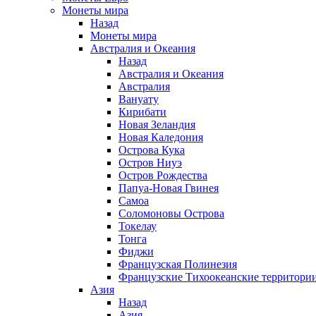
Монеты мира
Назад
Монеты мира
Австралия и Океания
Назад
Австралия и Океания
Австралия
Вануату
Кирибати
Новая Зеландия
Новая Каледония
Острова Кука
Остров Ниуэ
Остров Рождества
Папуа-Новая Гвинея
Самоа
Соломоновы Острова
Токелау
Тонга
Фиджи
Французская Полинезия
Французские Тихоокеанские территори
Азия
Назад
Азия