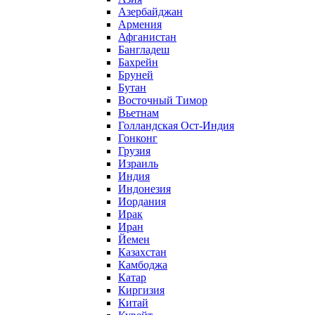
Азербайджан
Армения
Афганистан
Бангладеш
Бахрейн
Бруней
Бутан
Восточный Тимор
Вьетнам
Голландская Ост-Индия
Гонконг
Грузия
Израиль
Индия
Индонезия
Иордания
Ирак
Иран
Йемен
Казахстан
Камбоджа
Катар
Киргизия
Китай