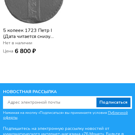
5 копеек 1723 Петр I
(Дата читается снизу
вверх)
Нет в наличии
6 800 ₽
Цена
НОВОСТНАЯ РАССЫЛКА
Подписаться
Нажимая на кнопку «Подписаться» вы принимаете условия
Публичной
оферты
.
Подпишитесь на электронную рассылку новостей от
нумизматического интернет-магазина
«76 Монет». Будьте
в