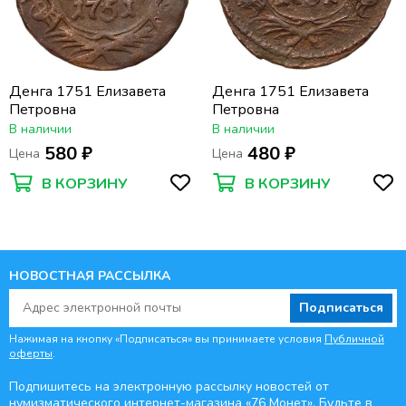
Денга 1751 Елизавета
Денга 1751 Елизавета
Петровна
Петровна
В наличии
В наличии
580 ₽
480 ₽
Цена
Цена
В КОРЗИНУ
В КОРЗИНУ
НОВОСТНАЯ РАССЫЛКА
Подписаться
Нажимая на кнопку «Подписаться» вы принимаете условия
Публичной
оферты
.
Подпишитесь на электронную рассылку новостей от
нумизматического интернет-магазина
«76 Монет». Будьте
в