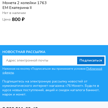
Монета 2 копейки 1763
ЕМ Екатерина II
Нет в наличии
800 ₽
Цена
НОВОСТНАЯ РАССЫЛКА
Подписаться
Нажимая на кнопку «Подписаться» вы принимаете условия
Публичной
оферты
.
Подпишитесь на электронную рассылку новостей от
нумизматического интернет-магазина
«76 Монет». Будьте
в
курсе новых поступлений, акций и скидок каталога банкнот,
марок и монет.