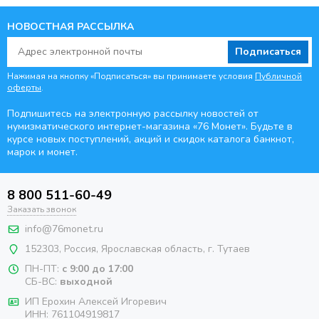
НОВОСТНАЯ РАССЫЛКА
Подписаться
Нажимая на кнопку «Подписаться» вы принимаете условия
Публичной
оферты
.
Подпишитесь на электронную рассылку новостей от
нумизматического интернет-магазина
«76 Монет». Будьте
в
курсе новых поступлений, акций и скидок каталога банкнот,
марок и монет.
8 800 511-60-49
Заказать звонок
info@76monet.ru
152303
,
Россия
,
Ярославская область
, г. Тутаев
ПН-ПТ:
с 9:00 до 17:00
СБ-ВС:
выходной
ИП Ерохин Алексей Игоревич
ИНН: 761104919817