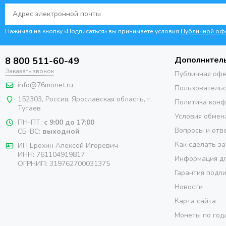
Нажимая на кнопку «Подписаться» вы принимаете условия
Публичной оф
Дополнител
8 800 511-60-49
Заказать звонок
Публичная оф
info@76monet.ru
Пользовательс
152303
,
Россия
,
Ярославская область
, г.
Политика кон
Тутаев
Условия обмен
ПН-ПТ:
с 9:00 до 17:00
Вопросы и отв
СБ-ВС:
выходной
Как сделать за
ИП Ерохин Алексей Игоревич
ИНН: 761104919817
Информация дл
ОГРНИП: 319762700031375
Гарантия подл
Новости
Карта сайта
Монеты по год