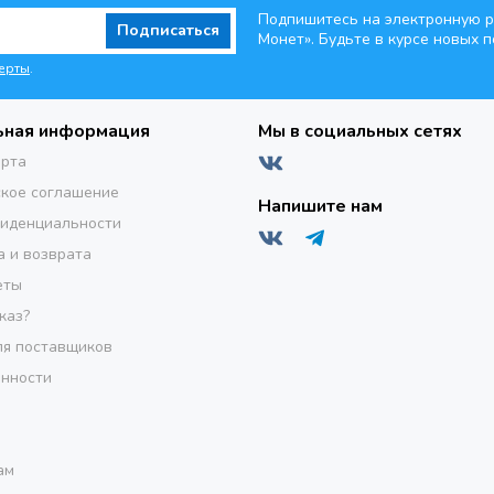
Подпишитесь на электронную р
Подписаться
Монет». Будьте
в курсе новых п
ерты
.
ьная информация
Мы в социальных сетях
ерта
кое соглашение
Напишите нам
фиденциальности
а и возврата
еты
каз?
я поставщиков
инности
ам