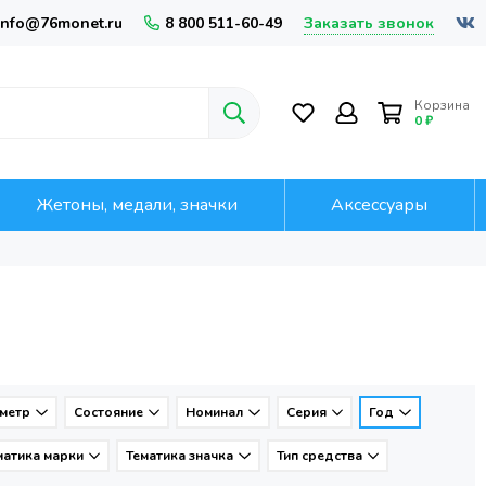
Заказать звонок
info@76monet.ru
8 800 511-60-49
Корзина
0 ₽
Жетоны, медали, значки
Аксессуары
метр
Состояние
Номинал
Серия
Год
матика марки
Тематика значка
Тип средства