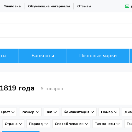
Упаковка
Обучающие материалы
Отзывы
еты
Банкноты
Почтовые марки
1819 года
Цвет
Размер
Тип
Комплектация
Номер
Диа
Страна
Период
Способ чеканки
Тип монеты
Те