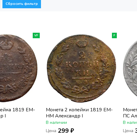
Сбросить фильтр
VF
F
пейка 1819 ЕМ-
Монета 2 копейки 1819 ЕМ-
Монет
р I
НМ Александр I
ПС Ал
В наличии
В нали
299 ₽
Цена
Цена