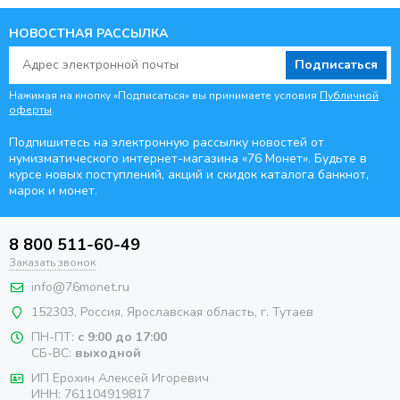
НОВОСТНАЯ РАССЫЛКА
Подписаться
Нажимая на кнопку «Подписаться» вы принимаете условия
Публичной
оферты
.
Подпишитесь на электронную рассылку новостей от
нумизматического интернет-магазина
«76 Монет». Будьте
в
курсе новых поступлений, акций и скидок каталога банкнот,
марок и монет.
8 800 511-60-49
Заказать звонок
info@76monet.ru
152303
,
Россия
,
Ярославская область
, г. Тутаев
ПН-ПТ:
с 9:00 до 17:00
СБ-ВС:
выходной
ИП Ерохин Алексей Игоревич
ИНН: 761104919817