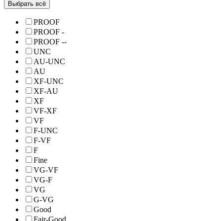
Выбрать всё
PROOF
PROOF -
PROOF --
UNC
AU-UNC
AU
XF-UNC
XF-AU
XF
VF-XF
VF
F-UNC
F-VF
F
Fine
VG-VF
VG-F
VG
G-VG
Good
Fair-Good