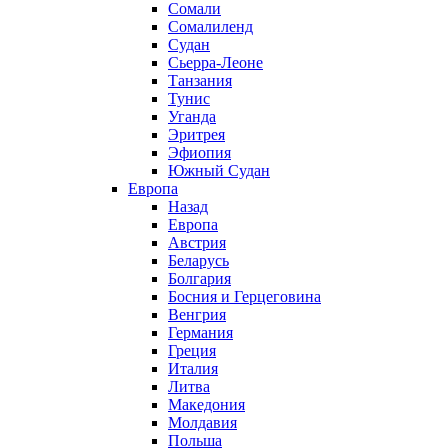
Сомали
Сомалиленд
Судан
Сьерра-Леоне
Танзания
Тунис
Уганда
Эритрея
Эфиопия
Южный Судан
Европа
Назад
Европа
Австрия
Беларусь
Болгария
Босния и Герцеговина
Венгрия
Германия
Греция
Италия
Литва
Македония
Молдавия
Польша