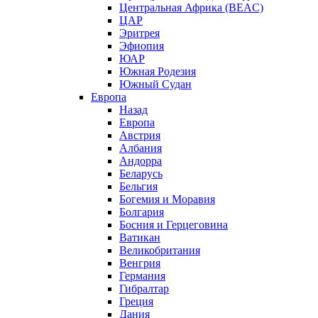
Центральная Африка (BEAC)
ЦАР
Эритрея
Эфиопия
ЮАР
Южная Родезия
Южный Судан
Европа
Назад
Европа
Австрия
Албания
Андорра
Беларусь
Бельгия
Богемия и Моравия
Болгария
Босния и Герцеговина
Ватикан
Великобритания
Венгрия
Германия
Гибралтар
Греция
Дания