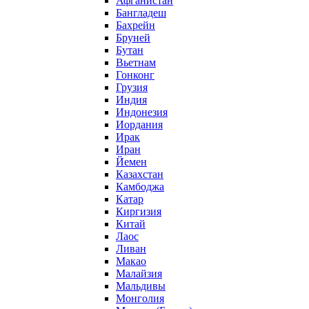
Афганистан
Бангладеш
Бахрейн
Бруней
Бутан
Вьетнам
Гонконг
Грузия
Индия
Индонезия
Иордания
Ирак
Иран
Йемен
Казахстан
Камбоджа
Катар
Киргизия
Китай
Лаос
Ливан
Макао
Малайзия
Мальдивы
Монголия