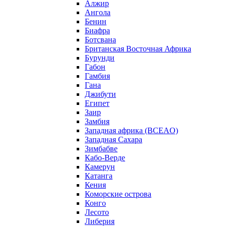
Алжир
Ангола
Бенин
Биафра
Ботсвана
Британская Восточная Африка
Бурунди
Габон
Гамбия
Гана
Джибути
Египет
Заир
Замбия
Западная африка (BCEAO)
Западная Сахара
Зимбабве
Кабо-Верде
Камерун
Катанга
Кения
Коморские острова
Конго
Лесото
Либерия