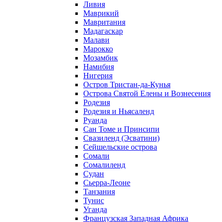
Ливия
Маврикий
Мавритания
Мадагаскар
Малави
Марокко
Мозамбик
Намибия
Нигерия
Остров Тристан-да-Кунья
Острова Святой Елены и Вознесения
Родезия
Родезия и Ньясаленд
Руанда
Сан Томе и Принсипи
Свазиленд (Эсватини)
Сейшельские острова
Сомали
Сомалиленд
Судан
Сьерра-Леоне
Танзания
Тунис
Уганда
Французская Западная Африка