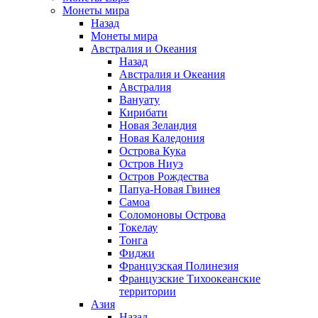
Монеты мира
Назад
Монеты мира
Австралия и Океания
Назад
Австралия и Океания
Австралия
Вануату
Кирибати
Новая Зеландия
Новая Каледония
Острова Кука
Остров Ниуэ
Остров Рождества
Папуа-Новая Гвинея
Самоа
Соломоновы Острова
Токелау
Тонга
Фиджи
Французская Полинезия
Французские Тихоокеанские
территории
Азия
Назад