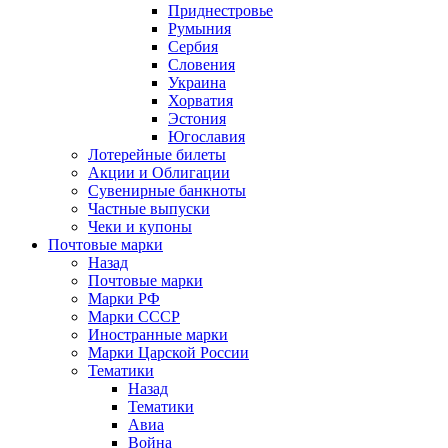
Приднестровье
Румыния
Сербия
Словения
Украина
Хорватия
Эстония
Югославия
Лотерейные билеты
Акции и Облигации
Сувенирные банкноты
Частные выпуски
Чеки и купоны
Почтовые марки
Назад
Почтовые марки
Марки РФ
Марки СССР
Иностранные марки
Марки Царской России
Тематики
Назад
Тематики
Авиа
Война