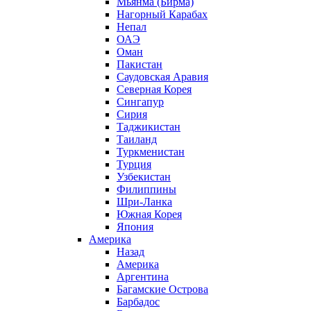
Мьянма (Бирма)
Нагорный Карабах
Непал
ОАЭ
Оман
Пакистан
Саудовская Аравия
Северная Корея
Сингапур
Сирия
Таджикистан
Таиланд
Туркменистан
Турция
Узбекистан
Филиппины
Шри-Ланка
Южная Корея
Япония
Америка
Назад
Америка
Аргентина
Багамские Острова
Барбадос