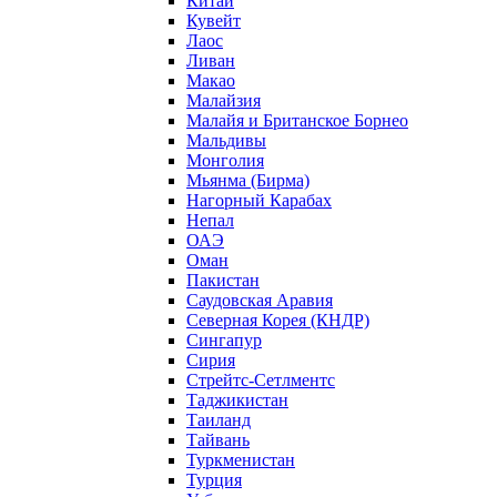
Китай
Кувейт
Лаос
Ливан
Макао
Малайзия
Малайя и Британское Борнео
Мальдивы
Монголия
Мьянма (Бирма)
Нагорный Карабах
Непал
ОАЭ
Оман
Пакистан
Саудовская Аравия
Северная Корея (КНДР)
Сингапур
Сирия
Стрейтс-Сетлментс
Таджикистан
Таиланд
Тайвань
Туркменистан
Турция