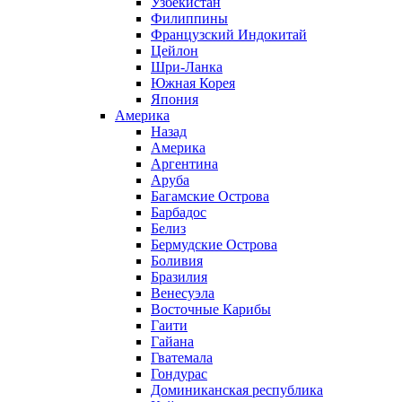
Узбекистан
Филиппины
Французский Индокитай
Цейлон
Шри-Ланка
Южная Корея
Япония
Америка
Назад
Америка
Аргентина
Аруба
Багамские Острова
Барбадос
Белиз
Бермудские Острова
Боливия
Бразилия
Венесуэла
Восточные Карибы
Гаити
Гайана
Гватемала
Гондурас
Доминиканская республика