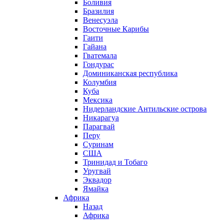
Боливия
Бразилия
Венесуэла
Восточные Карибы
Гаити
Гайана
Гватемала
Гондурас
Доминиканская республика
Колумбия
Куба
Мексика
Нидерландские Антильские острова
Никарагуа
Парагвай
Перу
Суринам
США
Тринидад и Тобаго
Уругвай
Эквадор
Ямайка
Африка
Назад
Африка