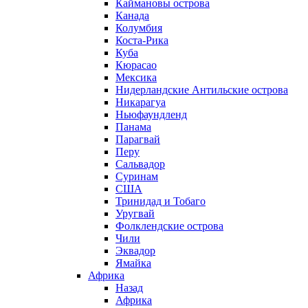
Каймановы острова
Канада
Колумбия
Коста-Рика
Куба
Кюрасао
Мексика
Нидерландские Антильские острова
Никарагуа
Ньюфаундленд
Панама
Парагвай
Перу
Сальвадор
Суринам
США
Тринидад и Тобаго
Уругвай
Фолклендские острова
Чили
Эквадор
Ямайка
Африка
Назад
Африка