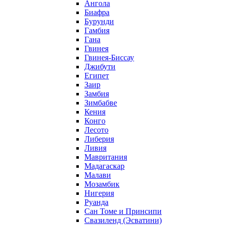
Ангола
Биафра
Бурунди
Гамбия
Гана
Гвинея
Гвинея-Биссау
Джибути
Египет
Заир
Замбия
Зимбабве
Кения
Конго
Лесото
Либерия
Ливия
Мавритания
Мадагаскар
Малави
Мозамбик
Нигерия
Руанда
Сан Томе и Принсипи
Свазиленд (Эсватини)