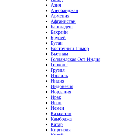
Азия
Азербайджан
Армения
Афганистан
Бангладеш
Бахрейн
Бруней
Бутан
Восточный Тимор
Вьетнам
Голландская Ост-Индия
Гонконг
Грузия
Израиль
Индия
Индонезия
Иордания
Ирак
Иран
Йемен
Казахстан
Камбоджа
Катар
Киргизия