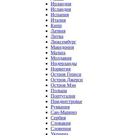
Ирландия
Исландия
Испания
Италия
Кипр
Латвия
Литва
Люксембург
Македония
Мальта
Молдавия
Нидерланды
Норвегия
Остров Гернси
Остров Джерси
Остров Мэн
Польша
Португалия
Приднестровье
Румыния
Сан-Марино
Сербия
Словакия
Словения
Украина