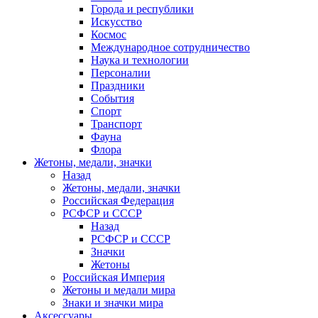
Города и республики
Искусство
Космос
Международное сотрудничество
Наука и технологии
Персоналии
Праздники
События
Спорт
Транспорт
Фауна
Флора
Жетоны, медали, значки
Назад
Жетоны, медали, значки
Российская Федерация
РСФСР и СССР
Назад
РСФСР и СССР
Значки
Жетоны
Российская Империя
Жетоны и медали мира
Знаки и значки мира
Аксессуары