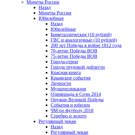
Монеты России
Назад
Монеты России
Юбилейные
Назад
Юбилейные
Биметаллические (10 рублей)
ГВС и аналогичные (10 рублей)
200 лет Победы в войне 1812 года
70-летие Победы ВОВ
75-летие Победы ВОВ
Города-герои
Города трудовой доблести
Красная книга
Крымские события
Личности
Мультипликация
Олимпиада в Сочи 2014
Оружие Великой Победы
События и юбилеи
ЧМ по футболу 2018
Серебро и золото
Регулярный чекан
Назад
Регулярный чекан