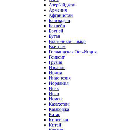
Азербайджан
Армения
Афганистан
Бангладеш
Бахрейн
Бруней
Бутан
Восточный Тимор
Вьетнам
Голландская Ост-Индия
Гонконг
Грузия
Израиль
Индия
Индонезия
Иордания
Ирак
Иран
Йемен
Казахстан
Камбоджа
Катар
Киргизия
Китай