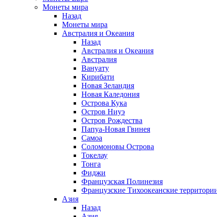
Монеты мира
Назад
Монеты мира
Австралия и Океания
Назад
Австралия и Океания
Австралия
Вануату
Кирибати
Новая Зеландия
Новая Каледония
Острова Кука
Остров Ниуэ
Остров Рождества
Папуа-Новая Гвинея
Самоа
Соломоновы Острова
Токелау
Тонга
Фиджи
Французская Полинезия
Французские Тихоокеанские территори
Азия
Назад
Азия