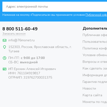
Нажимая на кнопку «Подписаться» вы принимаете условия
Публичной оф
Дополнител
8 800 511-60-49
Заказать звонок
Публичная оф
info@76monet.ru
Пользовательс
152303
,
Россия
,
Ярославская область
, г.
Политика кон
Тутаев
Условия обмен
ПН-ПТ:
с 9:00 до 17:00
Вопросы и отв
СБ-ВС:
выходной
Как сделать за
ИП Ерохин Алексей Игоревич
ИНН: 761104919817
Информация дл
ОГРНИП: 319762700031375
Гарантия подл
Новости
Карта сайта
Монеты по год