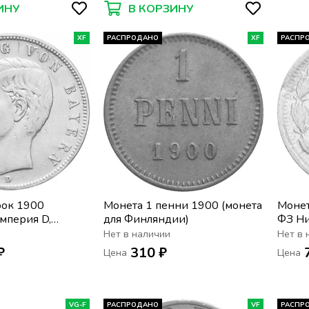
ИНУ
В КОРЗИНУ
XF
РАСПРОДАНО
XF
РАСПР
рок 1900
Монета 1 пенни 1900 (монета
Монет
мперия D,
для Финляндии)
ФЗ Ни
Нет в наличии
Нет в 
₽
310 ₽
Цена
Цена
VG-F
РАСПРОДАНО
VF
РАСПР