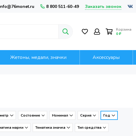
Заказать звонок
info@76monet.ru
8 800 511-60-49
Корзина
0 ₽
Жетоны, медали, значки
Аксессуары
метр
Состояние
Номинал
Серия
Год
матика марки
Тематика значка
Тип средства