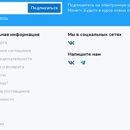
Подпишитесь на электронную р
Подписаться
Монет». Будьте
в курсе новых п
ерты
.
ьная информация
Мы в социальных сетях
ерта
кое соглашение
Напишите нам
фиденциальности
а и возврата
еты
каз?
я поставщиков
инности
ам