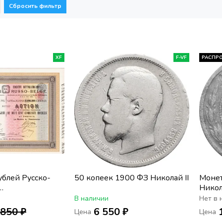
Сбросить фильтр
XF
F-VF
РАСПР
блей Русско-
50 копеек 1900 ФЗ Николай II
Монет
Никол
еское общество
В наличии
Нет в 
850 ₽
6 550 ₽
Цена
Цена