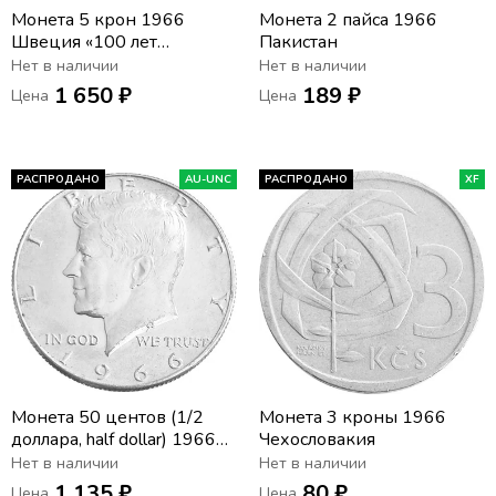
Монета 5 крон 1966
Монета 2 пайса 1966
Швеция «100 лет
Пакистан
Конституционной
Нет в наличии
Нет в наличии
реформе»
1 650 ₽
189 ₽
Цена
Цена
РАСПРОДАНО
AU-UNC
РАСПРОДАНО
XF
Монета 50 центов (1/2
Монета 3 кроны 1966
доллара, half dollar) 1966
Чехословакия
США (Кеннеди)
Нет в наличии
Нет в наличии
1 135 ₽
80 ₽
Цена
Цена