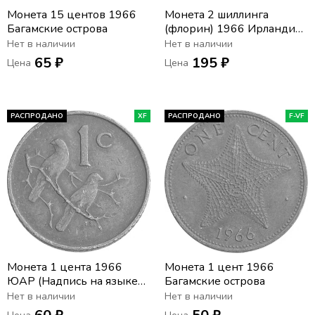
Монета 15 центов 1966
Монета 2 шиллинга
Багамские острова
(флорин) 1966 Ирландия.
Атлантический лосось
Нет в наличии
Нет в наличии
65 ₽
195 ₽
Цена
Цена
РАСПРОДАНО
XF
РАСПРОДАНО
F-VF
Монета 1 цента 1966
Монета 1 цент 1966
ЮАР (Надпись на языке
Багамские острова
африкаанс - "SUID-
Нет в наличии
Нет в наличии
AFRIKA")