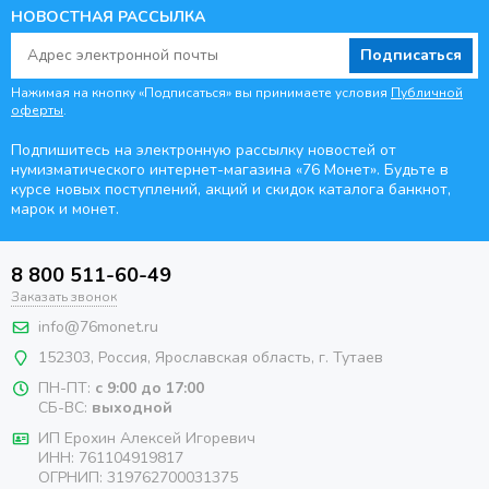
НОВОСТНАЯ РАССЫЛКА
Подписаться
Нажимая на кнопку «Подписаться» вы принимаете условия
Публичной
оферты
.
Подпишитесь на электронную рассылку новостей от
нумизматического интернет-магазина
«76 Монет». Будьте
в
курсе новых поступлений, акций и скидок каталога банкнот,
марок и монет.
8 800 511-60-49
Заказать звонок
info@76monet.ru
152303
,
Россия
,
Ярославская область
, г. Тутаев
ПН-ПТ:
с 9:00 до 17:00
СБ-ВС:
выходной
ИП Ерохин Алексей Игоревич
ИНН: 761104919817
ОГРНИП: 319762700031375