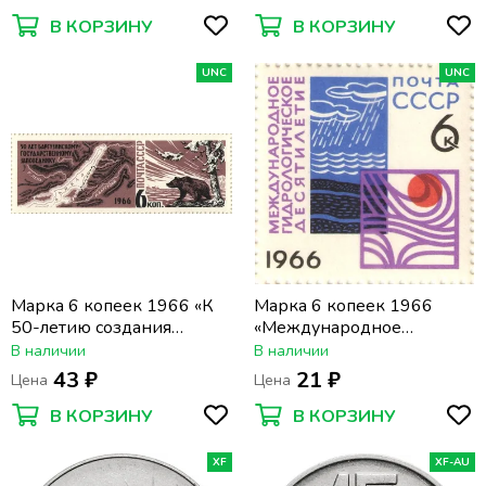
В КОРЗИНУ
В КОРЗИНУ
UNC
UNC
Марка 6 копеек 1966 «К
Марка 6 копеек 1966
50-летию создания
«Международное
Баргузинского
гидрологическое
В наличии
В наличии
заповедника»
десятилетие»
43 ₽
21 ₽
Цена
Цена
В КОРЗИНУ
В КОРЗИНУ
XF
XF-AU