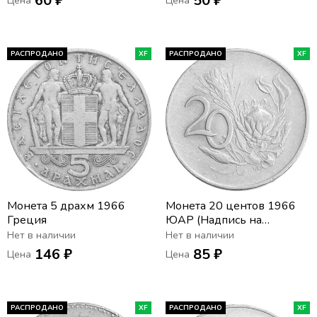
60 ₽
50 ₽
Цена
Цена
РАСПРОДАНО
XF
РАСПРОДАНО
XF
Монета 5 драхм 1966
Монета 20 центов 1966
Греция
ЮАР (Надпись на
английском языке -
Нет в наличии
Нет в наличии
"SOUTH AFRICA")
146 ₽
85 ₽
Цена
Цена
РАСПРОДАНО
XF
РАСПРОДАНО
XF