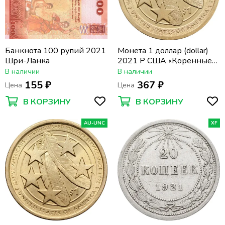
Банкнота 100 рупий 2021
Монета 1 доллар (dollar)
Шри-Ланка
2021 P США «Коренные
Американцы - Индейцы в
В наличии
В наличии
армии США»
155 ₽
367 ₽
Цена
Цена
В КОРЗИНУ
В КОРЗИНУ
AU-UNC
XF