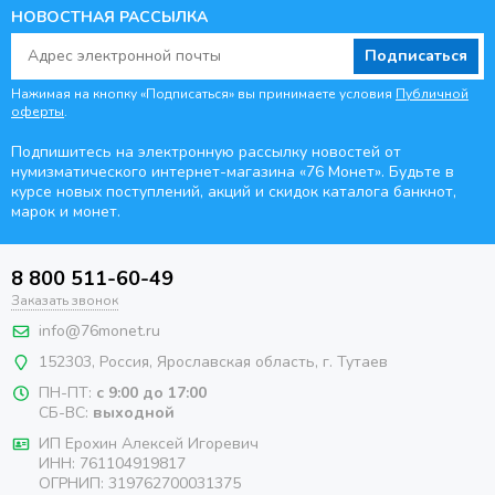
НОВОСТНАЯ РАССЫЛКА
Подписаться
Нажимая на кнопку «Подписаться» вы принимаете условия
Публичной
оферты
.
Подпишитесь на электронную рассылку новостей от
нумизматического интернет-магазина
«76 Монет». Будьте
в
курсе новых поступлений, акций и скидок каталога банкнот,
марок и монет.
8 800 511-60-49
Заказать звонок
info@76monet.ru
152303
,
Россия
,
Ярославская область
, г. Тутаев
ПН-ПТ:
с 9:00 до 17:00
СБ-ВС:
выходной
ИП Ерохин Алексей Игоревич
ИНН: 761104919817
ОГРНИП: 319762700031375