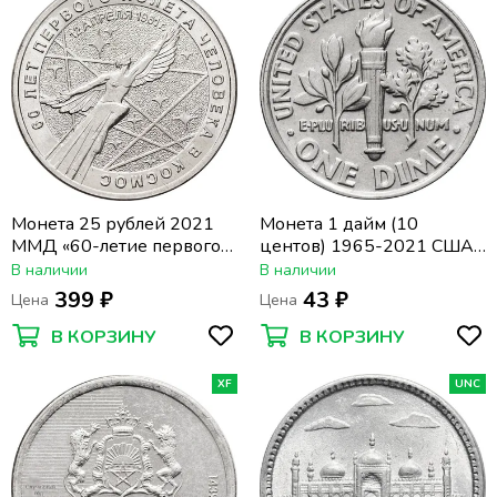
Монета 25 рублей 2021
Монета 1 дайм (10
ММД «60-летие первого
центов) 1965-2021 США
полета человека в космос»
"Roosevelt Dime"
В наличии
В наличии
399 ₽
43 ₽
Цена
Цена
В КОРЗИНУ
В КОРЗИНУ
XF
UNC