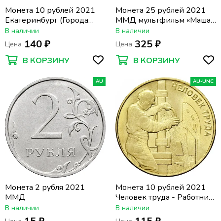
Монета 10 рублей 2021
Монета 25 рублей 2021
Екатеринбург (Города
ММД мультфильм «Маша
трудовой доблести)
и Медведь»
В наличии
В наличии
140 ₽
325 ₽
Цена
Цена
В КОРЗИНУ
В КОРЗИНУ
AU
AU-UNC
Монета 2 рубля 2021
Монета 10 рублей 2021
ММД
Человек труда - Работник
нефтегазовой отрасли
В наличии
В наличии