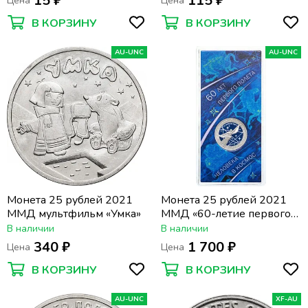
15 ₽
115 ₽
Цена
Цена
В КОРЗИНУ
В КОРЗИНУ
AU-UNC
AU-UNC
Монета 25 рублей 2021
Монета 25 рублей 2021
ММД мультфильм «Умка»
ММД «60-летие первого
полета человека в космос»,
В наличии
В наличии
цветная
340 ₽
1 700 ₽
Цена
Цена
В КОРЗИНУ
В КОРЗИНУ
AU-UNC
XF-AU