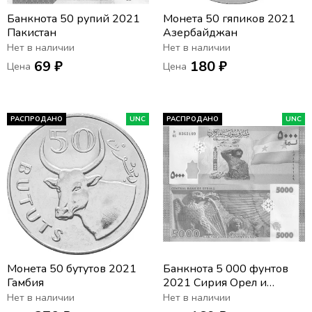
Банкнота 50 рупий 2021
Монета 50 гяпиков 2021
Пакистан
Азербайджан
Нет в наличии
Нет в наличии
69 ₽
180 ₽
Цена
Цена
РАСПРОДАНО
UNC
РАСПРОДАНО
UNC
Монета 50 бутутов 2021
Банкнота 5 000 фунтов
Гамбия
2021 Сирия Орел и
Ярхибол (Бог Солнца)
Нет в наличии
Нет в наличии
храма Баалшамин