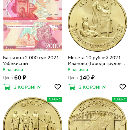
Банкнота 2 000 сум 2021
Монета 10 рублей 2021
Узбекистан
Иваново (Города трудовой
доблести)
В наличии
В наличии
60 ₽
140 ₽
Цена
Цена
В КОРЗИНУ
В КОРЗИНУ
AU-UNC
AU-UNC