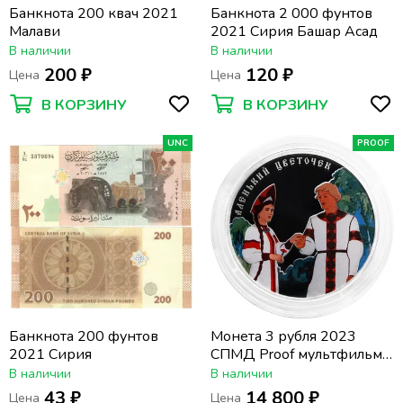
Банкнота 200 квач 2021
Банкнота 2 000 фунтов
Малави
2021 Сирия Башар Асад
В наличии
В наличии
200 ₽
120 ₽
Цена
Цена
В КОРЗИНУ
В КОРЗИНУ
UNC
PROOF
Банкнота 200 фунтов
Монета 3 рубля 2023
2021 Сирия
СПМД Proof мультфильм
«Аленький цветочек»
В наличии
В наличии
43 ₽
14 800 ₽
Цена
Цена