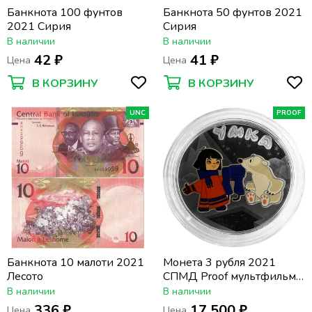
Банкнота 100 фунтов
Банкнота 50 фунтов 2021
2021 Сирия
Сирия
В наличии
В наличии
42 ₽
41 ₽
Цена
Цена
В КОРЗИНУ
В КОРЗИНУ
UNC
PROOF
Банкнота 10 малоти 2021
Монета 3 рубля 2021
Лесото
СПМД Proof мультфильм
«Умка»
В наличии
В наличии
336 ₽
17 500 ₽
Цена
Цена