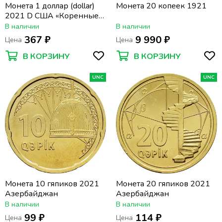
Монета 1 доллар (dollar)
Монета 20 копеек 1921
2021 D США «Коренные
Американцы - Индейцы в
В наличии
В наличии
армии США»
367 ₽
9 990 ₽
Цена
Цена
В КОРЗИНУ
В КОРЗИНУ
UNC
UNC
Монета 10 гяпиков 2021
Монета 20 гяпиков 2021
Азербайджан
Азербайджан
В наличии
В наличии
99 ₽
114 ₽
Цена
Цена