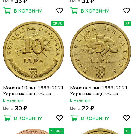
36 ₽
31 ₽
Цена
Цена
В КОРЗИНУ
В КОРЗИНУ
XF-AU
XF
Монета 10 лип 1993-2021
Монета 5 лип 1993-2021
Хорватия надпись на
Хорватия надпись на
хорватском "DUHAN"
хорватском "HRAST
В наличии
В наличии
LUŽNJAK"
30 ₽
22 ₽
Цена
Цена
В КОРЗИНУ
В КОРЗИНУ
XF-UNC
XF