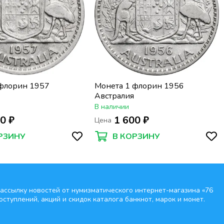
 флорин 1957
Монета 1 флорин 1956
Австралия
В наличии
0 ₽
1 600 ₽
Цена
РЗИНУ
В КОРЗИНУ
ассылку новостей от нумизматического интернет-магазина
«76
оступлений, акций и скидок каталога банкнот, марок и монет.