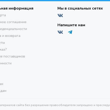
ьная информация
Мы в социальных сетях
ерта
кое соглашение
Напишите нам
фиденциальности
а и возврата
еты
каз?
я поставщиков
инности
ам
одам
материалов сайта без разрешения правообладателя запрещено и преследуе