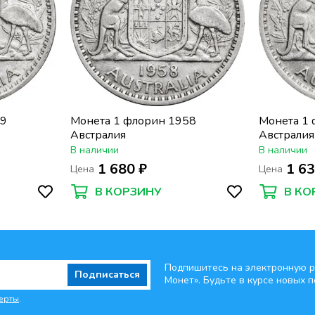
59
Монета 1 флорин 1958
Монета 1
Австралия
Австралия
В наличии
В наличии
1 680 ₽
1 63
Цена
Цена
В КОРЗИНУ
В КО
Подпишитесь на электронную р
Подписаться
Монет». Будьте
в курсе новых п
ерты
.