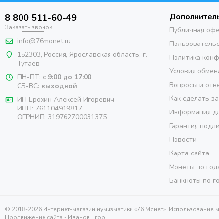
Дополнител
8 800 511-60-49
Заказать звонок
Публичная оф
info@76monet.ru
Пользовательс
152303
,
Россия
,
Ярославская область
, г.
Политика кон
Тутаев
Условия обмен
ПН-ПТ:
с 9:00 до 17:00
Вопросы и отв
СБ-ВС:
выходной
Как сделать за
ИП Ерохин Алексей Игоревич
ИНН: 761104919817
Информация дл
ОГРНИП: 319762700031375
Гарантия подл
Новости
Карта сайта
Монеты по год
Банкноты по г
© 2018-2026 Интернет-магазин нумизматики «76 Монет». Использование 
Продвижение сайта -
Иванов Егор