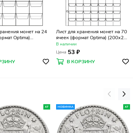
хранения монет на 24
Лист для хранения монет на 70
ормат Optima)
ячеек (формат Optima) (200х250
мм)
мм)
В наличии
₽
53 ₽
Цена
РЗИНУ
В КОРЗИНУ
XF
НОВИНКА
XF