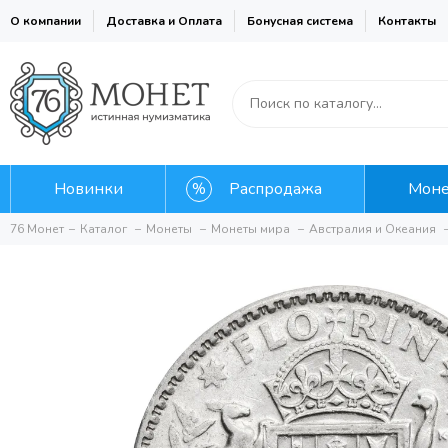
О компании
Доставка и Оплата
Бонусная система
Контакты
Новинки
Распродажа
Мон
76 Монет
Каталог
Монеты
Монеты мира
Австралия и Океания