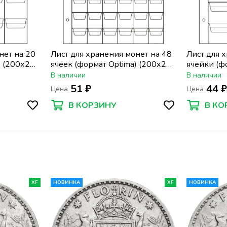
нет на 20
Лист для хранения монет на 48
Лист для 
) (200х250
ячеек (формат Optima) (200х250
ячейки (ф
мм)
(200х250 
В наличии
В наличии
51 ₽
44 
Цена
Цена
В КОРЗИНУ
В КО
XF
НОВИНКА
XF
НОВИНКА