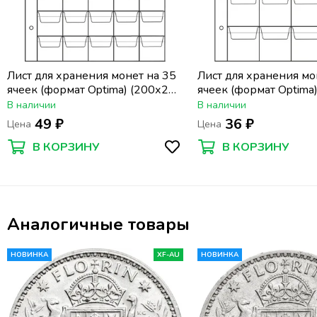
Лист для хранения монет на 35
Лист для хранения мо
ячеек (формат Optima) (200х250
ячеек (формат Optima
мм)
мм)
В наличии
В наличии
49 ₽
36 ₽
Цена
Цена
В КОРЗИНУ
В КОРЗИНУ
Аналогичные товары
НОВИНКА
XF-AU
НОВИНКА