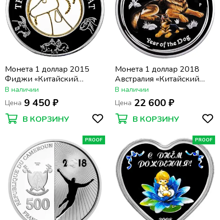
Монета 1 доллар 2015
Монета 1 доллар 2018
Фиджи «Китайский
Австралия «Китайский
гороскоп - Год козы» в
гороскоп - год собаки.
В наличии
В наличии
футляре
Лунный календарь» в
9 450 ₽
22 600 ₽
Цена
Цена
футляре
В КОРЗИНУ
В КОРЗИНУ
PROOF
PROOF