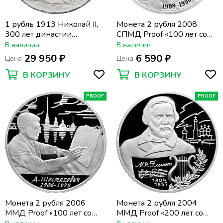
1 рубль 1913 Николай II,
Монета 2 рубля 2008
300 лет династии
СПМД Proof «100 лет со
Романовых
дня рождения Ильи
В наличии
В наличии
Франка»
29 950 ₽
6 590 ₽
Цена
Цена
В КОРЗИНУ
В КОРЗИНУ
PROOF
PROOF
Монета 2 рубля 2006
Монета 2 рубля 2004
ММД Proof «100 лет со
ММД Proof «200 лет со