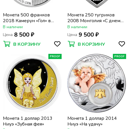
Монета 500 франков
Монета 250 тугриков
2018 Камерун «Гол» в
2008 Монголия «С днем
футляре, с сертификатом
рождения! Мальчик» в
В наличии
В наличии
футляре, с сертификатом
8 500 ₽
9 500 ₽
Цена
Цена
В КОРЗИНУ
В КОРЗИНУ
PROOF
PROOF
Монета 1 доллар 2013
Монета 1 доллар 2014
Ниуэ «Зубная фея»
Ниуэ «На удачу»