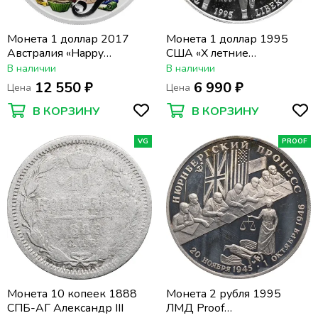
Монета 1 доллар 2017
Монета 1 доллар 1995
Австралия «Happy
США «X летние
Birthday»
Паралимпийские Игры,
В наличии
В наличии
Атланта 1996 - Бег»
12 550 ₽
6 990 ₽
Цена
Цена
В КОРЗИНУ
В КОРЗИНУ
VG
PROOF
Монета 10 копеек 1888
Монета 2 рубля 1995
СПБ-АГ Александр III
ЛМД Proof