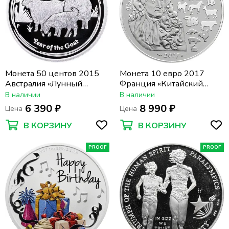
Монета 50 центов 2015
Монета 10 евро 2017
Австралия «Лунный
Франция «Китайский
календарь - год Козы»
гороскоп - год петуха»
В наличии
В наличии
6 390 ₽
8 990 ₽
Цена
Цена
В КОРЗИНУ
В КОРЗИНУ
PROOF
PROOF