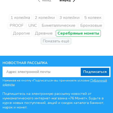
назад
вперёд
1 копейка
2 копейки
3 копейки
5 копеек
PROOF
UNC
Биметаллические
Бронзовые
Дорогие
Древние
Серебряные монеты
НОВОСТНАЯ РАССЫЛКА
Подписаться
Нажимая на кнопку «Подписаться» вы принимаете условия
Публичной
оферты
.
Подпишитесь на электронную рассылку новостей от
нумизматического интернет-магазина
«76 Монет». Будьте
в
курсе новых поступлений, акций и скидок каталога банкнот,
марок и монет.