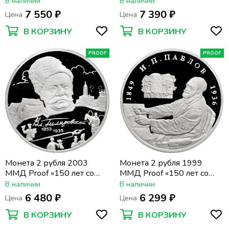
дня рождения Дмитрия
дня рождения Михаила
В наличии
В наличии
Шостаковича»
Ивановича Глинки»
7 550 ₽
7 390 ₽
Цена
Цена
В КОРЗИНУ
В КОРЗИНУ
PROOF
PROOF
Монета 2 рубля 2003
Монета 2 рубля 1999
ММД Proof «150 лет со
ММД Proof «150 лет со
дня рождения Владимира
дня рождения Ивана
В наличии
В наличии
Алексеевича
Павлова»
6 480 ₽
6 299 ₽
Цена
Цена
Гиляровского»
В КОРЗИНУ
В КОРЗИНУ