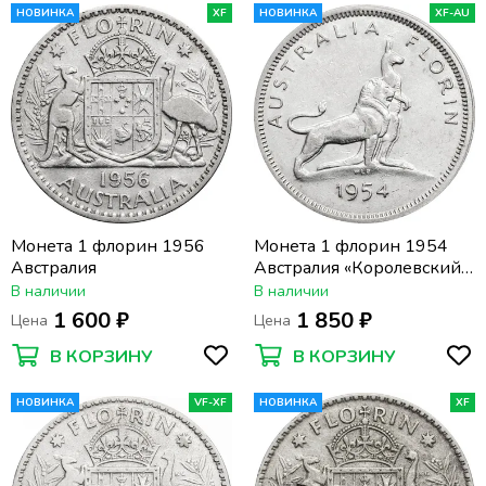
НОВИНКА
XF
НОВИНКА
XF-AU
Монета 1 флорин 1956
Монета 1 флорин 1954
Австралия
Австралия «Королевский
визит в Австралию»
В наличии
В наличии
1 600 ₽
1 850 ₽
Цена
Цена
В КОРЗИНУ
В КОРЗИНУ
НОВИНКА
VF-XF
НОВИНКА
XF