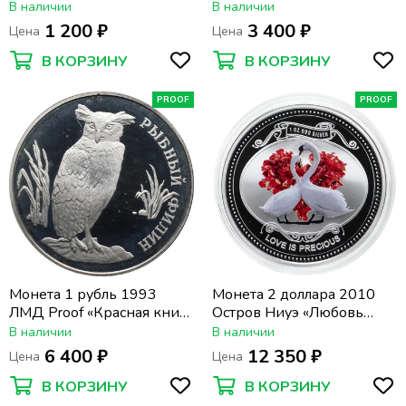
«Нюрнбергский процесс»
В наличии
В наличии
1 200 ₽
3 400 ₽
Цена
Цена
В КОРЗИНУ
В КОРЗИНУ
PROOF
PROOF
Монета 1 рубль 1993
Монета 2 доллара 2010
ЛМД Proof «Красная книга
Остров Ниуэ «Любовь
- Рыбный филин»
навсегда. Лебеди»
В наличии
В наличии
6 400 ₽
12 350 ₽
Цена
Цена
В КОРЗИНУ
В КОРЗИНУ