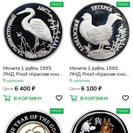
PROOF
PROOF
Монета 1 рубль 1995
Монета 1 рубль 1995
ЛМД Proof «Красная книга
ЛМД Proof «Красная книга
- Дальневосточный аист»
- Кавказский тетерев»
В наличии
В наличии
6 400 ₽
6 100 ₽
Цена
Цена
В КОРЗИНУ
В КОРЗИНУ
PROOF
PROOF