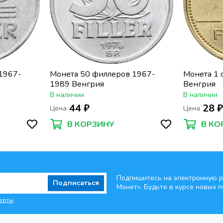
1967-
Монета 50 филлеров 1967-
Монета 1
1989 Венгрия
Венгрия
В наличии
В наличии
44 ₽
28 
Цена
Цена
В КОРЗИНУ
В КО
Подпишитесь на электронную р
Подписаться
Монет». Будьте
в курсе новых п
ерты
.