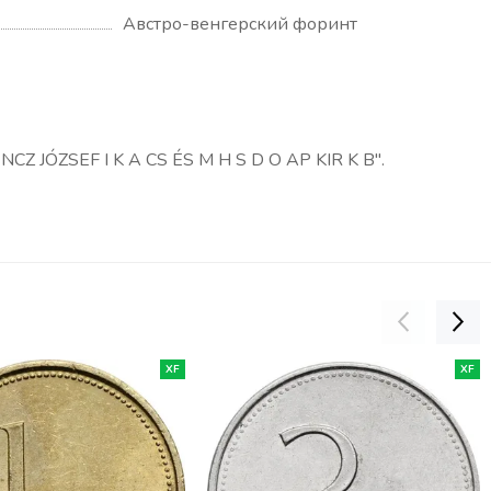
Австро-венгерский форинт
CZ JÓZSEF I K A CS ÉS M H S D O AP KIR K B".
XF
XF