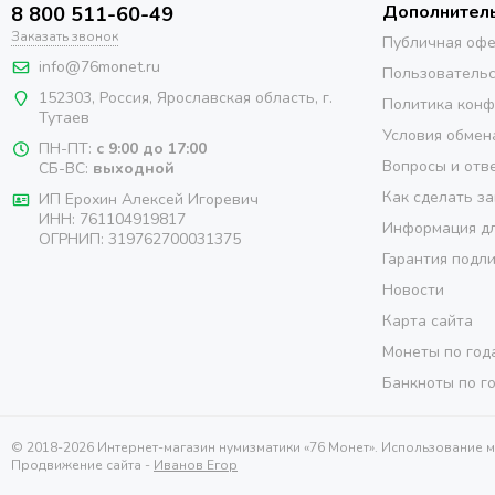
Дополнител
8 800 511-60-49
Заказать звонок
Публичная оф
info@76monet.ru
Пользовательс
152303
,
Россия
,
Ярославская область
, г.
Политика кон
Тутаев
Условия обмен
ПН-ПТ:
с 9:00 до 17:00
Вопросы и отв
СБ-ВС:
выходной
Как сделать за
ИП Ерохин Алексей Игоревич
ИНН: 761104919817
Информация дл
ОГРНИП: 319762700031375
Гарантия подл
Новости
Карта сайта
Монеты по год
Банкноты по г
© 2018-2026 Интернет-магазин нумизматики «76 Монет». Использование 
Продвижение сайта -
Иванов Егор