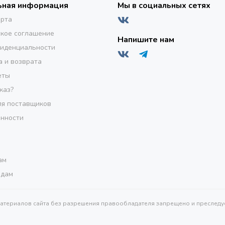
ьная информация
Мы в социальных сетях
ерта
кое соглашение
Напишите нам
фиденциальности
а и возврата
еты
каз?
я поставщиков
инности
ам
одам
материалов сайта без разрешения правообладателя запрещено и преследуе