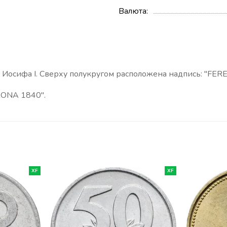
Валюта
Иосифа I. Сверху полукругом расположена надпись: "FEREN
RONA
1840".
XF
XF