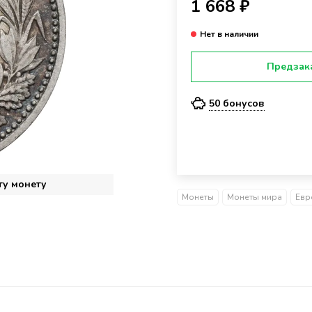
1 668 ₽
Предзак
50 бонусов
ту монету
Монеты
Монеты мира
Евр