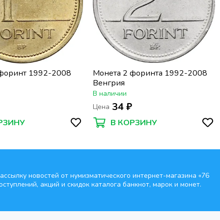
 форинт 1992-2008
Монета 2 форинта 1992-2008
Венгрия
В наличии
₽
34 ₽
Цена
РЗИНУ
В КОРЗИНУ
ассылку новостей от нумизматического интернет-магазина
«76
оступлений, акций и скидок каталога банкнот, марок и монет.