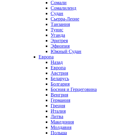
Сомали
Сомалиленд
Судан
Сьерра-Леоне
Танзания
Тунис
Уганда
Эритрея
Эфиопия
Южный Судан
Европа
Назад
Европа
Австрия
Беларусь
Болгария
Босния и Герцеговина
Венгрия
Германия
Греция
Италия
Литва
Македония
Молдавия
Польша