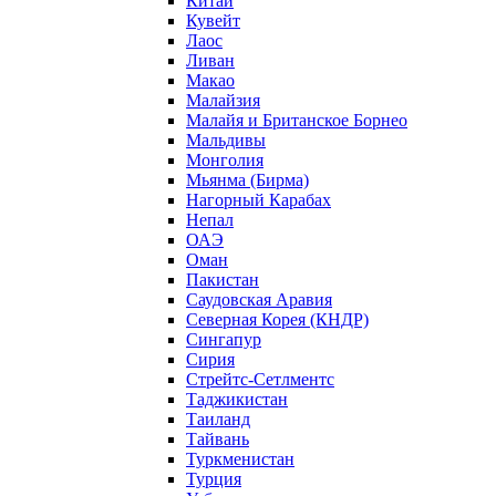
Китай
Кувейт
Лаос
Ливан
Макао
Малайзия
Малайя и Британское Борнео
Мальдивы
Монголия
Мьянма (Бирма)
Нагорный Карабах
Непал
ОАЭ
Оман
Пакистан
Саудовская Аравия
Северная Корея (КНДР)
Сингапур
Сирия
Стрейтс-Сетлментс
Таджикистан
Таиланд
Тайвань
Туркменистан
Турция