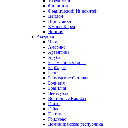
Узбекистан
Филиппины
Французский Индокитай
Цейлон
Шри-Ланка
Южная Корея
Япония
Америка
Назад
Америка
Аргентина
Аруба
Багамские Острова
Барбадос
Белиз
Бермудские Острова
Боливия
Бразилия
Венесуэла
Восточные Карибы
Гаити
Гайана
Гватемала
Гондурас
Доминиканская республика