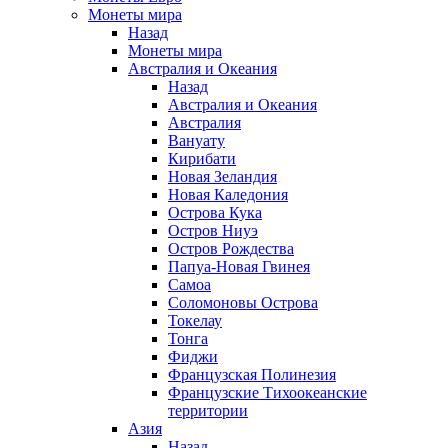
Монеты мира
Назад
Монеты мира
Австралия и Океания
Назад
Австралия и Океания
Австралия
Вануату
Кирибати
Новая Зеландия
Новая Каледония
Острова Кука
Остров Ниуэ
Остров Рождества
Папуа-Новая Гвинея
Самоа
Соломоновы Острова
Токелау
Тонга
Фиджи
Французская Полинезия
Французские Тихоокеанские
территории
Азия
Назад