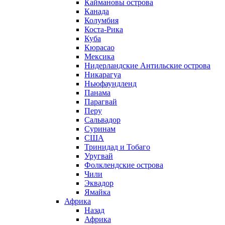
Каймановы острова
Канада
Колумбия
Коста-Рика
Куба
Кюрасао
Мексика
Нидерландские Антильские острова
Никарагуа
Ньюфаундленд
Панама
Парагвай
Перу
Сальвадор
Суринам
США
Тринидад и Тобаго
Уругвай
Фолклендские острова
Чили
Эквадор
Ямайка
Африка
Назад
Африка