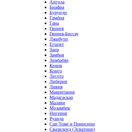
Ангола
Биафра
Бурунди
Гамбия
Гана
Гвинея
Гвинея-Биссау
Джибути
Египет
Заир
Замбия
Зимбабве
Кения
Конго
Лесото
Либерия
Ливия
Мавритания
Мадагаскар
Малави
Мозамбик
Нигерия
Руанда
Сан Томе и Принсипи
Свазиленд (Эсватини)