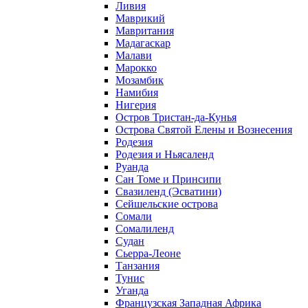
Ливия
Маврикий
Мавритания
Мадагаскар
Малави
Марокко
Мозамбик
Намибия
Нигерия
Остров Тристан-да-Кунья
Острова Святой Елены и Вознесения
Родезия
Родезия и Ньясаленд
Руанда
Сан Томе и Принсипи
Свазиленд (Эсватини)
Сейшельские острова
Сомали
Сомалиленд
Судан
Сьерра-Леоне
Танзания
Тунис
Уганда
Французская Западная Африка