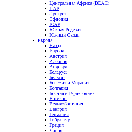
Центральная Африка (BEAC)
ЦАР
Эритрея
Эфиопия
ЮАР
Южная Родезия
Южный Судан
Европа
Назад
Европа
Австрия
Албания
Андорра
Беларусь
Бельгия
Богемия и Моравия
Болгария
Босния и Герцеговина
Ватикан
Великобритания
Венгрия
Германия
Гибралтар
Греция
Дания