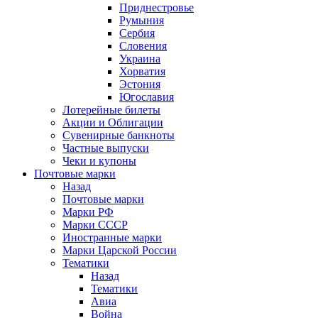
Приднестровье
Румыния
Сербия
Словения
Украина
Хорватия
Эстония
Югославия
Лотерейные билеты
Акции и Облигации
Сувенирные банкноты
Частные выпуски
Чеки и купоны
Почтовые марки
Назад
Почтовые марки
Марки РФ
Марки СССР
Иностранные марки
Марки Царской России
Тематики
Назад
Тематики
Авиа
Война