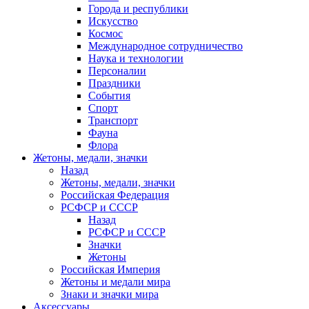
Города и республики
Искусство
Космос
Международное сотрудничество
Наука и технологии
Персоналии
Праздники
События
Спорт
Транспорт
Фауна
Флора
Жетоны, медали, значки
Назад
Жетоны, медали, значки
Российская Федерация
РСФСР и СССР
Назад
РСФСР и СССР
Значки
Жетоны
Российская Империя
Жетоны и медали мира
Знаки и значки мира
Аксессуары