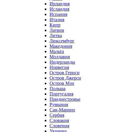
Ирландия
Исландия
Испания
Италия
Кипр
Латвия
Литва
Люксембург
Македония
Мальта
Молдавия
Нидерланды
Норвегия
Остров Гернси
Остров Джерси
Остров Мэн
Польша
Португалия
Приднестровье
Румыния
Сан-Марино
Сербия
Словакия
Словения
Украина