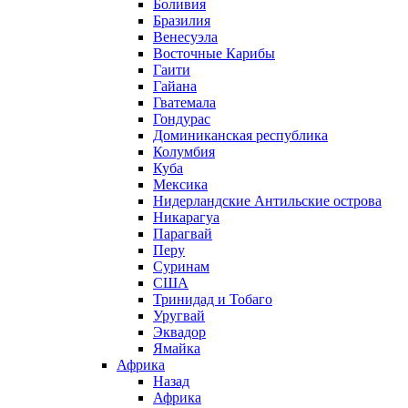
Боливия
Бразилия
Венесуэла
Восточные Карибы
Гаити
Гайана
Гватемала
Гондурас
Доминиканская республика
Колумбия
Куба
Мексика
Нидерландские Антильские острова
Никарагуа
Парагвай
Перу
Суринам
США
Тринидад и Тобаго
Уругвай
Эквадор
Ямайка
Африка
Назад
Африка