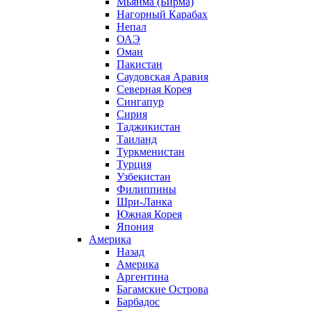
Мьянма (Бирма)
Нагорный Карабах
Непал
ОАЭ
Оман
Пакистан
Саудовская Аравия
Северная Корея
Сингапур
Сирия
Таджикистан
Таиланд
Туркменистан
Турция
Узбекистан
Филиппины
Шри-Ланка
Южная Корея
Япония
Америка
Назад
Америка
Аргентина
Багамские Острова
Барбадос