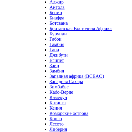
Алжир
Ангола
Бенин
Биафра
Ботсвана
Британская Восточная Африка
Бурунди
Габон
Гамбия
Гана
Джибути
Египет
Заир
Замбия
Западная африка (BCEAO)
Западная Сахара
Зимбабве
Кабо-Верде
Камерун
Катанга
Кения
Коморские острова
Конго
Лесото
Либерия