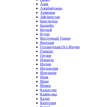
Азия
Азербайджан
Армения
Афганистан
Бангладеш
Бахрейн
Бруней
Бутан
Восточный Тимор
Вьетнам
Голландская Ост-Индия
Гонконг
Грузия
Израиль
Индия
Индонезия
Иордания
Ирак
Иран
Йемен
Казахстан
Камбоджа
Катар
Киргизия