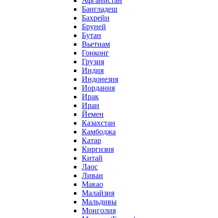
Афганистан
Бангладеш
Бахрейн
Бруней
Бутан
Вьетнам
Гонконг
Грузия
Индия
Индонезия
Иордания
Ирак
Иран
Йемен
Казахстан
Камбоджа
Катар
Киргизия
Китай
Лаос
Ливан
Макао
Малайзия
Мальдивы
Монголия