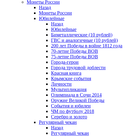
Монеты России
Назад
Монеты России
Юбилейные
Назад
Юбилейные
Биметаллические (10 рублей)
ГВС и аналогичные (10 рублей)
200 лет Победы в войне 1812 года
70-летие Победы ВОВ
75-летие Победы ВОВ
Города-герои
Города трудовой доблести
Красная книга
Крымские события
Личности
Мультипликация
Олимпиада в Сочи 2014
Оружие Великой Победы
События и юбилеи
ЧМ по футболу 2018
Серебро и золото
Регулярный чекан
Назад
Регулярный чекан