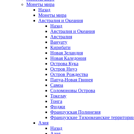
Монеты мира
Назад
Монеты мира
Австралия и Океания
Назад
Австралия и Океания
Австралия
Вануату
Кирибати
Новая Зеландия
Новая Каледония
Острова Кука
Остров Ниуэ
Остров Рождества
Папуа-Новая Гвинея
Самоа
Соломоновы Острова
Токелау
Тонга
Фиджи
Французская Полинезия
Французские Тихоокеанские территори
Азия
Назад
Азия