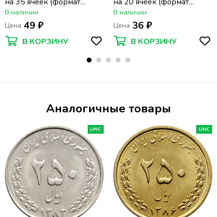
на 35 ячеек (формат
на 20 ячеек (формат
Optima) (200х250 мм)
Optima) (200х250 мм)
В наличии
В наличии
49 ₽
36 ₽
Цена
Цена
В КОРЗИНУ
В КОРЗИНУ
Аналогичные товары
UNC
UNC