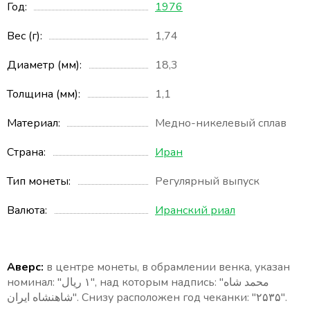
Год
1976
Вес (г)
1,74
Диаметр (мм)
18,3
Толщина (мм)
1,1
Материал
Медно-никелевый сплав
Страна
Иран
Тип монеты
Регулярный выпуск
Валюта
Иранский риал
Аверс:
в центре монеты, в обрамлении венка, указан
номинал: "١ ريال", над которым надпись: "محمد شاه
شاهنشاه ایران". Снизу расположен год чеканки: "۲۵۳۵".