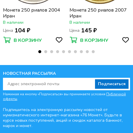
Монета 250 риалов 2004
Монета 250 риалов 2007
Иран
Иран
В наличии
В наличии
104 ₽
145 ₽
Цена
Цена
В КОРЗИНУ
В КОРЗИНУ
НОВОСТНАЯ РАССЫЛКА
Подписаться
Нажимая на кнопку «Подписаться» вы принимаете условия
Публичной
оферты
.
Подпишитесь на электронную рассылку новостей от
нумизматического интернет-магазина
«76 Монет». Будьте
в
курсе новых поступлений, акций и скидок каталога банкнот,
марок и монет.