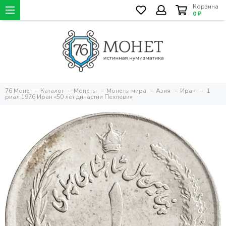
Корзина
0 ₽
76 Монет
Каталог
Монеты
Монеты мира
Азия
Иран
1
риал 1976 Иран «50 лет династии Пехлеви»