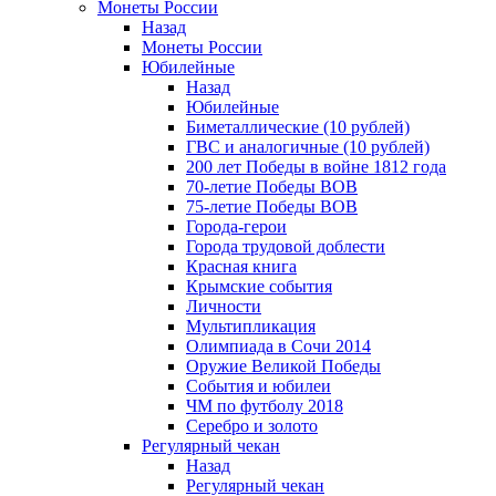
Монеты России
Назад
Монеты России
Юбилейные
Назад
Юбилейные
Биметаллические (10 рублей)
ГВС и аналогичные (10 рублей)
200 лет Победы в войне 1812 года
70-летие Победы ВОВ
75-летие Победы ВОВ
Города-герои
Города трудовой доблести
Красная книга
Крымские события
Личности
Мультипликация
Олимпиада в Сочи 2014
Оружие Великой Победы
События и юбилеи
ЧМ по футболу 2018
Серебро и золото
Регулярный чекан
Назад
Регулярный чекан