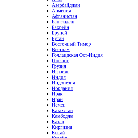
Азербайджан
Армения
Афганистан
Бангладеш
Бахрейн
Бруней
Бутан
Восточный Тимор
Вьетнам
Голландская Ост-Индия
Гонконг
Грузия
Израиль
Индия
Индонезия
Иордания
Ирак
Иран
Йемен
Казахстан
Камбоджа
Катар
Киргизия
Китай