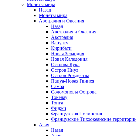
Монеты мира
Назад
Монеты мира
Австралия и Океания
Назад
Австралия и Океания
Австралия
Вануату
Кирибати
Новая Зеландия
Новая Каледония
Острова Кука
Остров Ниуэ
Остров Рождества
Папуа-Новая Гвинея
Самоа
Соломоновы Острова
Токелау
Тонга
Фиджи
Французская Полинезия
Французские Тихоокеанские территори
Азия
Назад
Азия